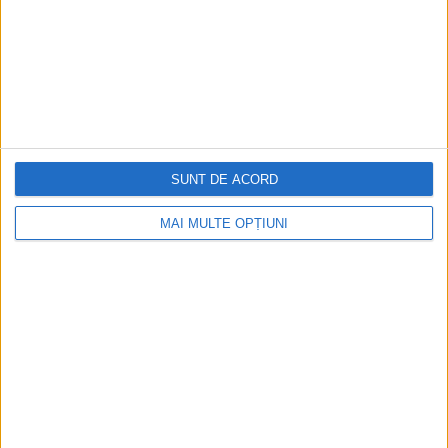
SUNT DE ACORD
MAI MULTE OPȚIUNI
Ediția tipărită
Mai multe articole