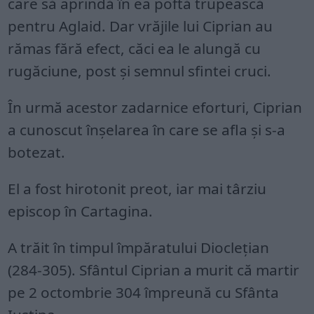
care să aprindă în ea poftă trupească
pentru Aglaid. Dar vrăjile lui Ciprian au
rămas fără efect, căci ea le alungă cu
rugăciune, post și semnul sfintei cruci.
În urmă acestor zadarnice eforturi, Ciprian
a cunoscut înșelarea în care se afla și s-a
botezat.
El a fost hirotonit preot, iar mai târziu
episcop în Cartagina.
A trăit în timpul împăratului Dioclețian
(284-305). Sfântul Ciprian a murit că martir
pe 2 octombrie 304 împreună cu Sfânta