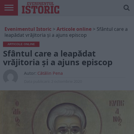
ARTICOLE
ONLINE
EDIȚII
ISTORIC
CONTUL
Evenimentul Istoric
>
Articole online
>
Sfântul care a
TIPĂRITE
PLAY
MEU
leapădat vrăjitoria și a ajuns episcop
ARTICOLE ONLINE
Sfântul care a leapădat
vrăjitoria și a ajuns episcop
Autor:
Cătălin Pena
Data publicarii:
2 octombrie 2020