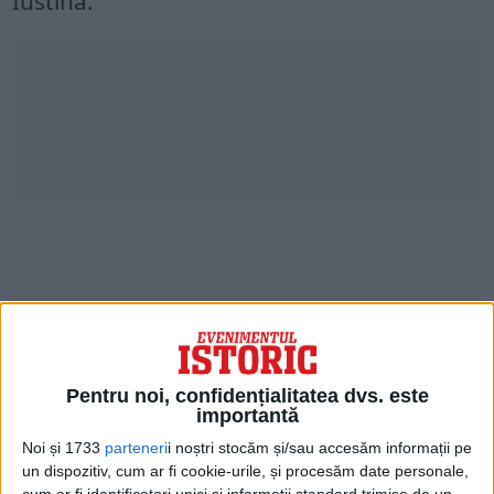
Iustina.
În București, pe Calea Victoriei, nr.12, între
străzile Stavropoleos și Lipscani, se află
Pentru noi, confidențialitatea dvs. este
Biserica Sfântul Ciprian – Zlatari.
importantă
Noi și 1733
parteneri
i noștri stocăm și/sau accesăm informații pe
În această biserica este prezentă mâna
un dispozitiv, cum ar fi cookie-urile, și procesăm date personale,