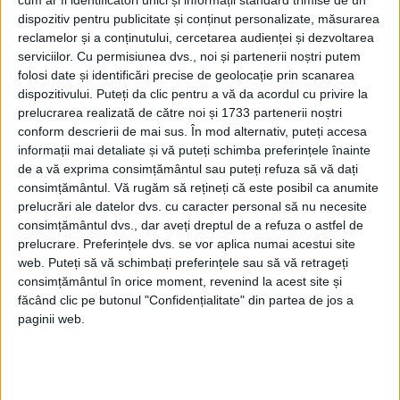
dreapta a sfântului Ciprian. Oamenii îl
cum ar fi identificatori unici și informații standard trimise de un
dispozitiv pentru publicitate și conținut personalizate, măsurarea
cinstesc pentru partea luminoasă a vieții
reclamelor și a conținutului, cercetarea audienței și dezvoltarea
sale: convertirea la creștinism, viață
serviciilor.
Cu permisiunea dvs., noi și partenerii noștri putem
folosi date și identificări precise de geolocație prin scanarea
închinată slujirii lui Hristos și pentru
dispozitivului. Puteți da clic pentru a vă da acordul cu privire la
cununa de martir pe care a primit-o în
prelucrarea realizată de către noi și 1733 partenerii noștri
conform descrierii de mai sus. În mod alternativ, puteți accesa
vremea când era episcop.
informații mai detaliate și vă puteți schimba preferințele înainte
de a vă exprima consimțământul sau puteți refuza să vă dați
Sfântul Ciprian este cinstit ca cel care
consimțământul.
Vă rugăm să rețineți că este posibil ca anumite
prelucrări ale datelor dvs. cu caracter personal să nu necesite
înlătura farmecele și vrăjile.
consimțământul dvs., dar aveți dreptul de a refuza o astfel de
prelucrare. Preferințele dvs. se vor aplica numai acestui site
Mâna dreapta a Sfântului Ciprian,
web. Puteți să vă schimbați preferințele sau să vă retrageți
consimțământul în orice moment, revenind la acest site și
făcătoare de minuni, se află în partea
făcând clic pe butonul "Confidențialitate" din partea de jos a
stânga a altarului, într-o casetă de mici
paginii web.
dimensiuni. Orice credincios se poate
închină Sfintelor Moaște.