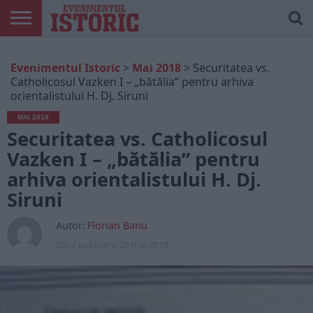
ARTICOLE
ONLINE
EDIȚII
ISTORIC
CONTUL
Evenimentul Istoric
>
Mai 2018
>
Securitatea vs.
TIPĂRITE
PLAY
MEU
Catholicosul Vazken I – „bătălia” pentru arhiva
orientalistului H. Dj. Siruni
MAI 2018
Securitatea vs. Catholicosul
Vazken I – „bătălia” pentru
arhiva orientalistului H. Dj.
Siruni
Autor:
Florian Banu
Data publicarii:
25 mai 2018