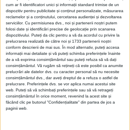
modernă: Strousberg și Hallier
cum ar fi identificatori unici și informații standard trimise de un
dispozitiv pentru publicitate și conținut personalizate, măsurarea
reclamelor și a conținutului, cercetarea audienței și dezvoltarea
serviciilor.
Cu permisiunea dvs., noi și partenerii noștri putem
ETICHETE:
SIRUNI
,
VAZKEN
folosi date și identificări precise de geolocație prin scanarea
PUBLICAT IN CATEGORIILE:
MAI 2018
dispozitivului. Puteți da clic pentru a vă da acordul cu privire la
DISTRIBUIE ȘTIREA:
FACEBOOK
|
TWITTER
prelucrarea realizată de către noi și 1733 partenerii noștri
DACĂ VA PLAC MATERIALELE PUBLICATE, VA INVITĂM SĂ NE URMĂRIȚI
conform descrierii de mai sus. În mod alternativ, puteți accesa
ȘI PE
PAGINA NOASTRĂ DE FACEBOOK
informații mai detaliate și vă puteți schimba preferințele înainte
de a vă exprima consimțământul sau puteți refuza să vă dați
consimțământul.
Vă rugăm să rețineți că este posibil ca anumite
RECOMANDARI PENTRU TINE
prelucrări ale datelor dvs. cu caracter personal să nu necesite
consimțământul dvs., dar aveți dreptul de a refuza o astfel de
Istoria sloturilor: de la primele aparate
prelucrare. Preferințele dvs. se vor aplica numai acestui site
la sloturile online
web. Puteți să vă schimbați preferințele sau să vă retrageți
consimțământul în orice moment, revenind la acest site și
făcând clic pe butonul "Confidențialitate" din partea de jos a
paginii web.
Istoria dezvoltării cazinourilor în
România: de la saloane sociale, la era
digitală