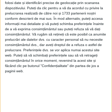
„Nu este vorba despre a citi gânduri, ci mai
folosi date și identificări precise de geolocație prin scanarea
dispozitivului. Puteți da clic pentru a vă da acordul cu privire la
degrabă, dacă pot să spun așa, e vorba de
prelucrarea realizată de către noi și 1733 partenerii noștri
o citirea ba mușchilor„ … Când cineva se
conform descrierii de mai sus. În mod alternativ, puteți accesa
informații mai detaliate și vă puteți schimba preferințele înainte
gândește intens la ceva, neuronii trimit
de a vă exprima consimțământul sau puteți refuza să vă dați
impulsuri în toți mușchii corpului. Mișcările
consimțământul.
Vă rugăm să rețineți că este posibil ca anumite
prelucrări ale datelor dvs. cu caracter personal să nu necesite
acestora, insesizabile pentru cineva
consimțământul dvs., dar aveți dreptul de a refuza o astfel de
neantrenat, pot fi simțite cu ușurință de
prelucrare. Preferințele dvs. se vor aplica numai acestui site
web. Puteți să vă schimbați preferințele sau să vă retrageți
mâinile mele… Adesea, reușesc să citesc
consimțământul în orice moment, revenind la acest site și
făcând clic pe butonul "Confidențialitate" din partea de jos a
gândurile fără niciun contact. În acest caz,
paginii web.
este vorba de frecvența respirației, ritmul
pulsului, tonul vocii, aspectul mersului etc.,
toate acestae îmi servesc drept indicii. „