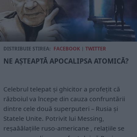
DISTRIBUIE ȘTIREA:
FACEBOOK
|
TWITTER
NE AȘTEAPTĂ APOCALIPSA ATOMICĂ?
Celebrul telepat și ghicitor a profețit că
războiul va începe din cauza confruntării
dintre cele două superputeri – Rusia și
Statele Unite. Potrivit lui Messing,
reșaââlațiile ruso-americane , relațiile se