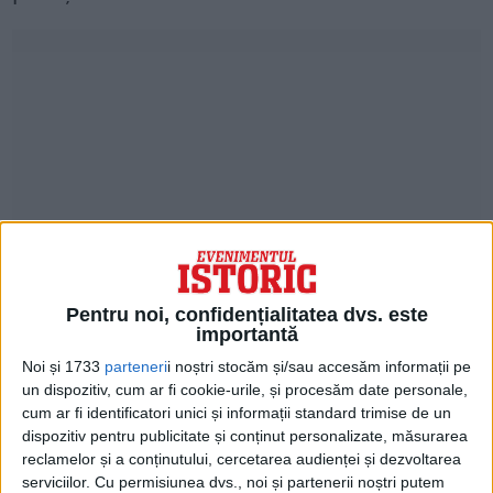
Pentru noi, confidențialitatea dvs. este
importantă
Noi și 1733
parteneri
i noștri stocăm și/sau accesăm informații pe
Într-un interviu, Messing a explicat cum a
un dispozitiv, cum ar fi cookie-urile, și procesăm date personale,
ajuns să-și impresioneze publicul prin harul
cum ar fi identificatori unici și informații standard trimise de un
dispozitiv pentru publicitate și conținut personalizate, măsurarea
său neobișnuit.
reclamelor și a conținutului, cercetarea audienței și dezvoltarea
serviciilor.
Cu permisiunea dvs., noi și partenerii noștri putem