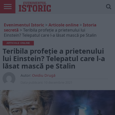
ARTICOLE
ONLINE
EDIȚII
ISTORIC
CONTUL
Evenimentul Istoric
>
Articole online
>
Istoria
TIPĂRITE
PLAY
MEU
secretă
>
Teribila profeție a prietenului lui
Einstein? Telepatul care l-a lăsat mască pe Stalin
ARTICOLE ONLINE
Teribila profeție a prietenului
lui Einstein? Telepatul care l-a
lăsat mască pe Stalin
Autor:
Ovidiu Drugă
Data publicarii:
10 decembrie 2021