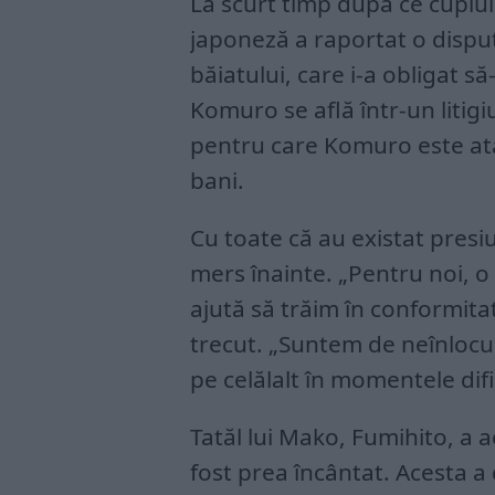
La scurt timp după ce cuplul
japoneză a raportat o dispu
băiatului, care i-a obligat 
Komuro se află într-un litig
pentru care Komuro este ata
bani.
Cu toate că au existat presi
mers înainte. „Pentru noi, o
ajută să trăim în conformita
trecut. „Suntem de neînlocuit
pe celălalt în momentele difici
Tatăl lui Mako, Fumihito, a 
fost prea încântat. Acesta a