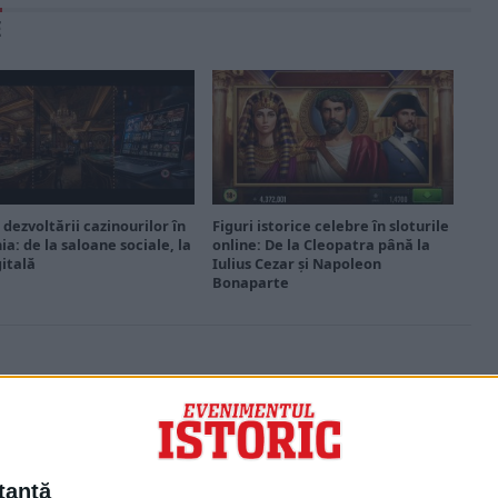
E
 dezvoltării cazinourilor în
Figuri istorice celebre în sloturile
a: de la saloane sociale, la
online: De la Cleopatra până la
gitală
Iulius Cezar și Napoleon
Bonaparte
PORTOFOLIU
Capital
Evenimentul Zilei
tantă