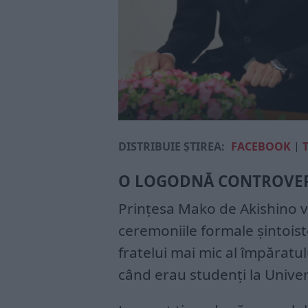
DISTRIBUIE ȘTIREA:
FACEBOOK
|
O LOGODNĂ CONTROVE
Prințesa Mako de Akishino v
ceremoniile formale șintoiste
fratelui mai mic al împăratul
când erau studenți la Univer