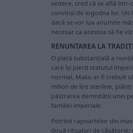
vedere, cred că se află într
convinși de logodna lor. Un l
dacă se vor lua anumite măsu
necesar ca acestea să fie vizi
RENUNȚAREA LA TRADIȚ
O plată substanțială a nunții
care își pierd statutul impe
normal, Mako ar fi trebuit 
milion de lire sterline, plătiț
păstrarea demnității unei 
familiei imperiale.
Potrivit rapoartelor din ma
două ritualuri de căsătorie