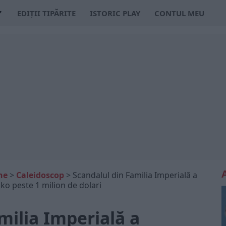
EDIȚII TIPĂRITE
ISTORIC PLAY
CONTUL MEU
ne
>
Caleidoscop
>
Scandalul din Familia Imperială a
ko peste 1 milion de dolari
milia Imperială a