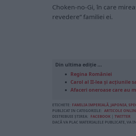
Choken-no-Gi, în care mireas
revedere” familiei ei.
Din ultima ediție ...
Regina României
Carol al II-lea și acțiunil
Afaceri oneroase care au 
ETICHETE:
FAMILIA IMPERIALĂ
,
JAPONIA
,
SPE
PUBLICAT IN CATEGORIILE:
ARTICOLE ONLIN
DISTRIBUIE ȘTIREA:
FACEBOOK
|
TWITTER
DACĂ VA PLAC MATERIALELE PUBLICATE, VA I