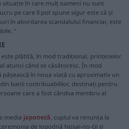
-o situație în care mulț oameni nu sunt
ucru pe care îl pot spune sigur este că și
ri în abordarea scandalului financiar, este
bile. ”
IE
 este plătită, în mod tradițional, prințeselor
rial atunci când se căsătoresc. În mod
să pășească în noua viață cu aproximativ un
i din banii contribuabililor, destinați pentru
persoane care a fost cândva membru al
ss-media
japoneză
, cuplul va renunța la
: ceremonia de logodnă Nosai-no-Gi și