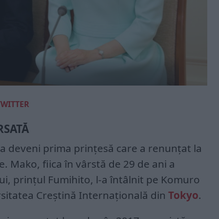
TWITTER
RSATĂ
a deveni prima prințesă care a renunțat la
. Mako, fiica în vârstă de 29 de ani a
ui, prințul Fumihito, l-a întâlnit pe Komuro
sitatea Creștină Internațională din
Tokyo
.