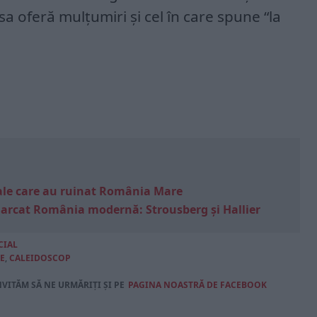
a oferă mulțumiri și cel în care spune “la
e sale care au ruinat România Mare
marcat România modernă: Strousberg și Hallier
CIAL
E
,
CALEIDOSCOP
NVITĂM SĂ NE URMĂRIȚI ȘI PE
PAGINA NOASTRĂ DE FACEBOOK