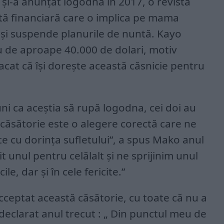
 și-a anunțat logodna în 2017, o revistă
tă financiară care o implica pe mama
să-și suspende planurile de nuntă. Kayo
iu de aproape 40.000 de dolari, motiv
cat că își dorește această căsnicie pentru
uni ca aceștia să rupă logodna, cei doi au
 căsătorie este o alegere corectă care ne
te cu dorința sufletului”, a spus Mako anul
 unul pentru celălalt și ne sprijinim unul
le, dar și în cele fericite.”
acceptat această căsătorie, cu toate că nu a
 declarat anul trecut : „ Din punctul meu de