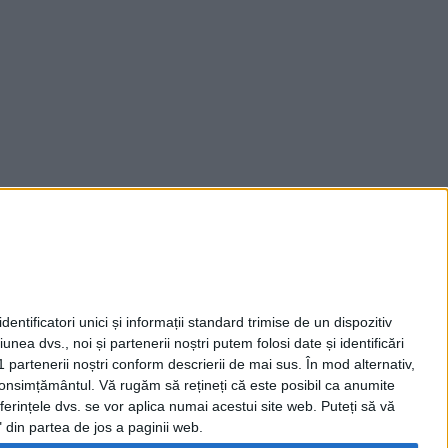
entificatori unici și informații standard trimise de un dispozitiv
unea dvs., noi și partenerii noștri putem folosi date și identificări
1 partenerii noștri conform descrierii de mai sus. În mod alternativ,
 consimțământul.
Vă rugăm să rețineți că este posibil ca anumite
ferințele dvs. se vor aplica numai acestui site web. Puteți să vă
 din partea de jos a paginii web.