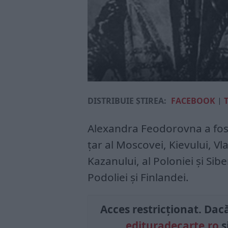
DISTRIBUIE ȘTIREA:
FACEBOOK
|
Alexandra Feodorovna a fost 
țar al Moscovei, Kievului, V
Kazanului, al Poloniei și Sibe
Podoliei și Finlandei.
Acces restricționat. Dacă 
edituradecarte.ro
ș