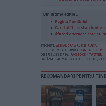
Din ultima ediție ...
Regina României
Carol al II-lea și acțiunil
Afaceri oneroase care au 
ETICHETE:
ALEXANDRA A RUSIEI
,
RUSIA
PUBLICAT IN CATEGORIILE:
IANUARIE 2019
DISTRIBUIE ȘTIREA:
FACEBOOK
|
TWITTER
DACĂ VA PLAC MATERIALELE PUBLICATE, VA I
RECOMANDARI PENTRU TIN