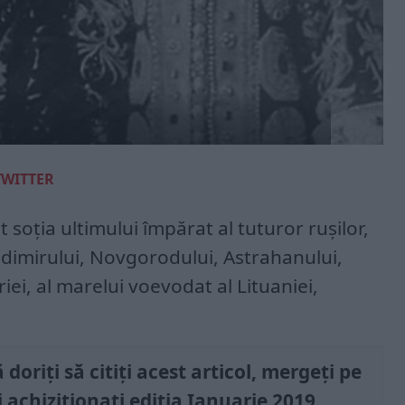
TWITTER
soția ultimului împărat al tuturor rușilor,
ladimirului, Novgorodului, Astrahanului,
riei, al marelui voevodat al Lituaniei,
doriți să citiți acest articol, mergeți pe
i achiziționați ediția Ianuarie 2019