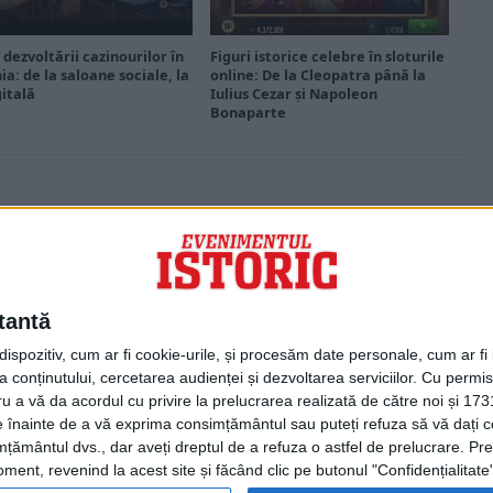
 dezvoltării cazinourilor în
Figuri istorice celebre în sloturile
a: de la saloane sociale, la
online: De la Cleopatra până la
gitală
Iulius Cezar și Napoleon
Bonaparte
PORTOFOLIU
Capital
Evenimentul Zilei
tantă
Doctorul Zilei
Infofinanciar
spozitiv, cum ar fi cookie-urile, și procesăm date personale, cum ar fi id
Infoactual
 conținutului, cercetarea audienței și dezvoltarea serviciilor.
Cu permisi
Editura de carte
ru a vă da acordul cu privire la prelucrarea realizată de către noi și 173
EVZ Comunicate
ele înainte de a vă exprima consimțământul sau puteți refuza să vă dați
Capital Comunicate
țământul dvs., dar aveți dreptul de a refuza o astfel de prelucrare. Pre
Animal Zoo
ent, revenind la acest site și făcând clic pe butonul "Confidențialitate"
Capital Comunicate