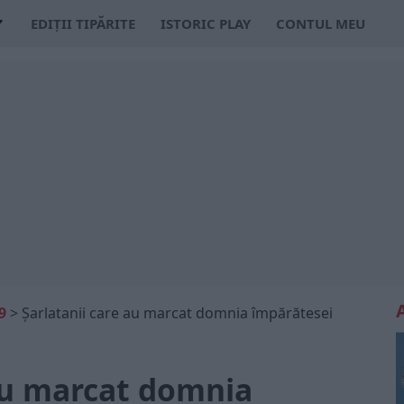
EDIȚII TIPĂRITE
ISTORIC PLAY
CONTUL MEU
9
>
Șarlatanii care au marcat domnia împărătesei
 au marcat domnia