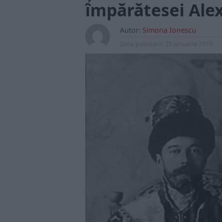
împărătesei Alex
Autor:
Simona Ionescu
Data publicarii:
25 ianuarie 2019