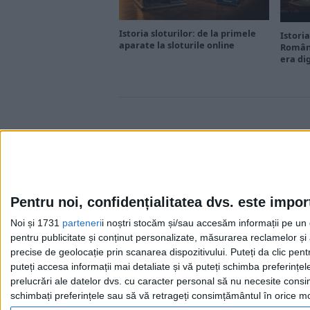
Istoria sloturilor: de la primele
Istoria
aparate la sloturile online
Români
era di
Pentru noi, confidențialitatea dvs. este impor
Noi și 1731
parteneri
i noștri stocăm și/sau accesăm informații pe un di
Cea mai mare revistă de istorie din Europa!
.
pentru publicitate și conținut personalizate, măsurarea reclamelor și a
Media KIT
precise de geolocație prin scanarea dispozitivului. Puteți da clic pent
puteți accesa informații mai detaliate și vă puteți schimba preferinț
prelucrări ale datelor dvs. cu caracter personal să nu necesite consim
schimbați preferințele sau să vă retrageți consimțământul în orice mom