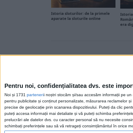
Istoria sloturilor: de la primele
Istoria
aparate la sloturile online
Români
era di
Pentru noi, confidențialitatea dvs. este impor
Noi și 1731
parteneri
i noștri stocăm și/sau accesăm informații pe un di
Cea mai mare revistă de istorie din Europa!
.
pentru publicitate și conținut personalizate, măsurarea reclamelor și a
Media KIT
precise de geolocație prin scanarea dispozitivului. Puteți da clic pent
puteți accesa informații mai detaliate și vă puteți schimba preferinț
prelucrări ale datelor dvs. cu caracter personal să nu necesite consim
schimbați preferințele sau să vă retrageți consimțământul în orice mom