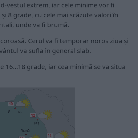
sud-vestul extrem, iar cele minime vor fi
 şi 8 grade, cu cele mai scãzute valori în
ntali, unde va fi brumã.
ãcoroasã. Cerul va fi temporar noros ziua şi
vântul va sufla în general slab.
 16…18 grade, iar cea minimã se va situa