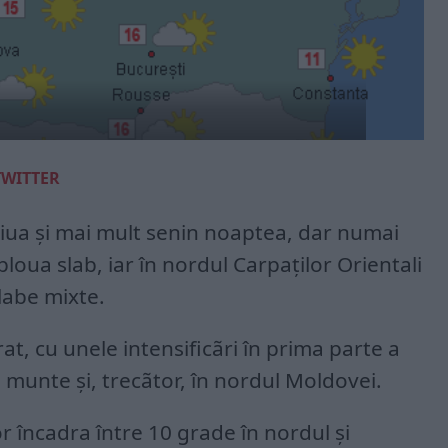
TWITTER
ziua şi mai mult senin noaptea, dar numai
 ploua slab, iar în nordul Carpaţilor Orientali
slabe mixte.
at, cu unele intensificãri în prima parte a
e munte şi, trecãtor, în nordul Moldovei.
 încadra între 10 grade în nordul şi