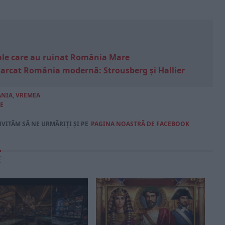
e sale care au ruinat România Mare
marcat România modernă: Strousberg și Hallier
NIA
,
VREMEA
E
NVITĂM SĂ NE URMĂRIȚI ȘI PE
PAGINA NOASTRĂ DE FACEBOOK
E