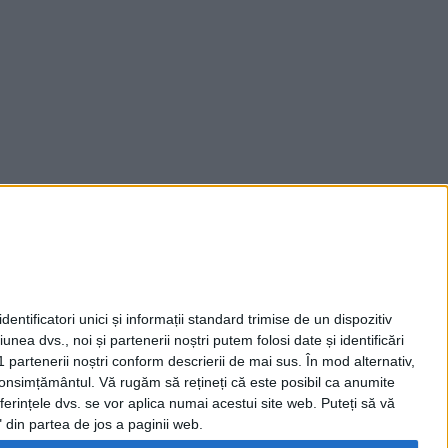
entificatori unici și informații standard trimise de un dispozitiv
unea dvs., noi și partenerii noștri putem folosi date și identificări
1 partenerii noștri conform descrierii de mai sus. În mod alternativ,
 consimțământul.
Vă rugăm să rețineți că este posibil ca anumite
ferințele dvs. se vor aplica numai acestui site web. Puteți să vă
 din partea de jos a paginii web.