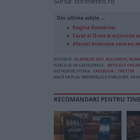
Sursa: stirimeteo.ro
Din ultima ediție ...
Regina României
Carol al II-lea și acțiunil
Afaceri oneroase care au 
ETICHETE:
24 APRILIE 2021
,
BUCUREŞTI
,
ROMA
PUBLICAT IN CATEGORIILE:
ARTICOLE ONLIN
DISTRIBUIE ȘTIREA:
FACEBOOK
|
TWITTER
DACĂ VA PLAC MATERIALELE PUBLICATE, VA I
RECOMANDARI PENTRU TIN