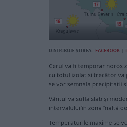
DISTRIBUIE ȘTIREA:
FACEBOOK
|
Cerul va fi temporar noros 
cu totul izolat şi trecãtor va
se vor semnala precipitaţii 
Vântul va sufla slab şi moder
intervalului în zona înaltã d
Temperaturile maxime se vor