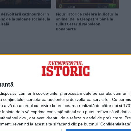
 dezvoltării cazinourilor în
Figuri istorice celebre în sloturile
a: de la saloane sociale, la
online: De la Cleopatra până la
gitală
Iulius Cezar și Napoleon
Bonaparte
PORTOFOLIU
Capital
Evenimentul Zilei
tantă
Doctorul Zilei
Infofinanciar
spozitiv, cum ar fi cookie-urile, și procesăm date personale, cum ar fi id
Infoactual
 conținutului, cercetarea audienței și dezvoltarea serviciilor.
Cu permisi
Editura de carte
ru a vă da acordul cu privire la prelucrarea realizată de către noi și 173
EVZ Comunicate
ele înainte de a vă exprima consimțământul sau puteți refuza să vă dați
Capital Comunicate
țământul dvs., dar aveți dreptul de a refuza o astfel de prelucrare. Pre
Animal Zoo
ent, revenind la acest site și făcând clic pe butonul "Confidențialitate"
Capital Comunicate