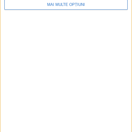
MAI MULTE OPȚIUNI
Ediția tipărită
Mai multe articole