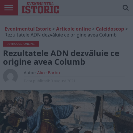
ARTICOLE
ONLINE
EDIȚII
ISTORIC
CONTUL
Evenimentul Istoric
>
Articole online
>
Caleidoscop
>
TIPĂRITE
PLAY
MEU
Rezultatele ADN dezvăluie ce origine avea Columb
ARTICOLE ONLINE
Rezultatele ADN dezvăluie ce
origine avea Columb
Autor:
Alice Barbu
Data publicarii:
3 august 2021