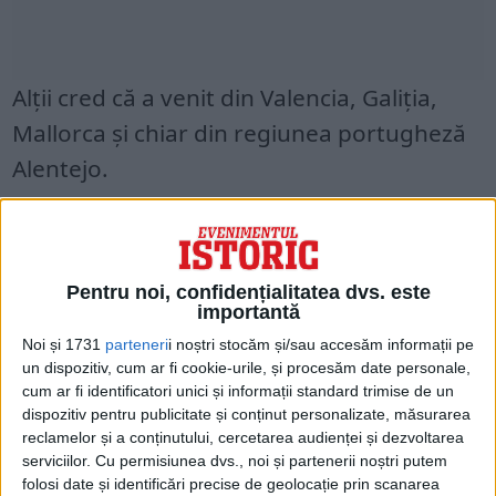
Alții cred că a venit din Valencia, Galiția,
Mallorca și chiar din regiunea portugheză
Alentejo.
Columb a murit în Valladolid, în Spania, în
1506, dar a dorit să fie înmormântat pe
Pentru noi, confidențialitatea dvs. este
insula Hispaniola, în prezent parte a
importantă
Republicii Dominicane.
Noi și 1731
parteneri
i noștri stocăm și/sau accesăm informații pe
un dispozitiv, cum ar fi cookie-urile, și procesăm date personale,
Rămășițele sale au fost aduse acolo în
cum ar fi identificatori unici și informații standard trimise de un
dispozitiv pentru publicitate și conținut personalizate, măsurarea
1542, apoi mutate în Cuba în 1795 și în cele
reclamelor și a conținutului, cercetarea audienței și dezvoltarea
din urmă la Sevilla în 1898.
serviciilor.
Cu permisiunea dvs., noi și partenerii noștri putem
folosi date și identificări precise de geolocație prin scanarea