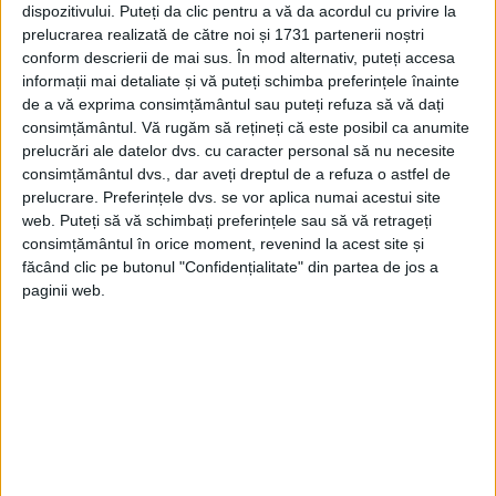
dispozitivului. Puteți da clic pentru a vă da acordul cu privire la
Pentru a fi dovedită sau respinsă această
prelucrarea realizată de către noi și 1731 partenerii noștri
teorie sau oricare alta, au fost luate probe
conform descrierii de mai sus. În mod alternativ, puteți accesa
informații mai detaliate și vă puteți schimba preferințele înainte
din rămășițele atribuite lui Columb, fiului
de a vă exprima consimțământul sau puteți refuza să vă dați
său Fermando și fratelui său Diego.
consimțământul.
Vă rugăm să rețineți că este posibil ca anumite
prelucrări ale datelor dvs. cu caracter personal să nu necesite
consimțământul dvs., dar aveți dreptul de a refuza o astfel de
Analiza ADN-ului va fi realizată în două
prelucrare. Preferințele dvs. se vor aplica numai acestui site
laboratoar
e, unul în Europa și celălalt în
web. Puteți să vă schimbați preferințele sau să vă retrageți
consimțământul în orice moment, revenind la acest site și
Statele Unite, iar rezultatele urmează să fie
făcând clic pe butonul "Confidențialitate" din partea de jos a
publicate în octombrie, a spus Storia.
paginii web.