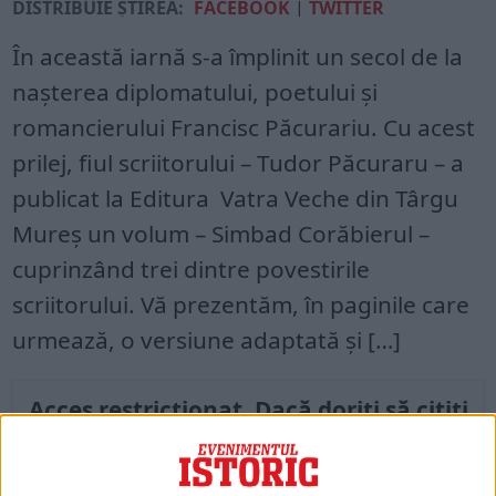
DISTRIBUIE ȘTIREA:
FACEBOOK
|
TWITTER
În această iarnă s-a împlinit un secol de la
nașterea diplomatului, poetului și
romancierului Francisc Păcurariu. Cu acest
prilej, fiul scriitorului – Tudor Păcuraru – a
publicat la Editura Vatra Veche din Târgu
Mureș un volum – Simbad Corăbierul –
cuprinzând trei dintre povestirile
scriitorului. Vă prezentăm, în paginile care
urmează, o versiune adaptată și […]
Acces restricționat. Dacă doriți să citiți
acest articol, mergeți pe
edituradecarte.ro
și achiziționați ediția