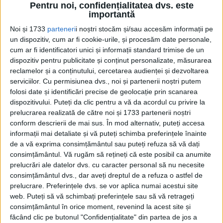
Pentru noi, confidențialitatea dvs. este
Septembrie 2020
importantă
Noi și 1733
parteneri
i noștri stocăm și/sau accesăm informații pe
Pagini:
1
2
3
4
5
un dispozitiv, cum ar fi cookie-urile, și procesăm date personale,
cum ar fi identificatori unici și informații standard trimise de un
dispozitiv pentru publicitate și conținut personalizate, măsurarea
Din ultima ediție ...
reclamelor și a conținutului, cercetarea audienței și dezvoltarea
Regina României
serviciilor.
Cu permisiunea dvs., noi și partenerii noștri putem
folosi date și identificări precise de geolocație prin scanarea
Carol al II-lea și acțiunile sale care au ruinat
România Mare
dispozitivului. Puteți da clic pentru a vă da acordul cu privire la
prelucrarea realizată de către noi și 1733 partenerii noștri
Afaceri oneroase care au marcat România
modernă: Strousberg și Hallier
conform descrierii de mai sus. În mod alternativ, puteți accesa
informații mai detaliate și vă puteți schimba preferințele înainte
de a vă exprima consimțământul sau puteți refuza să vă dați
consimțământul.
Vă rugăm să rețineți că este posibil ca anumite
ETICHETE:
ARDEAL
,
BOMBA ATOMICA
,
GHEORGHE GHEORGHIU-DEJ
,
prelucrări ale datelor dvs. cu caracter personal să nu necesite
INVADAREA ROMANIEI
,
JOSIP BROZ TITO
,
PACTUL DE LA VARȘOVIA
,
consimțământul dvs., dar aveți dreptul de a refuza o astfel de
SOVIETIC
prelucrare. Preferințele dvs. se vor aplica numai acestui site
PUBLICAT IN CATEGORIILE:
SEPTEMBRIE 2020
web. Puteți să vă schimbați preferințele sau să vă retrageți
DISTRIBUIE ȘTIREA:
FACEBOOK
|
TWITTER
consimțământul în orice moment, revenind la acest site și
făcând clic pe butonul "Confidențialitate" din partea de jos a
DACĂ VA PLAC MATERIALELE PUBLICATE, VA INVITĂM SĂ NE URMĂRIȚI