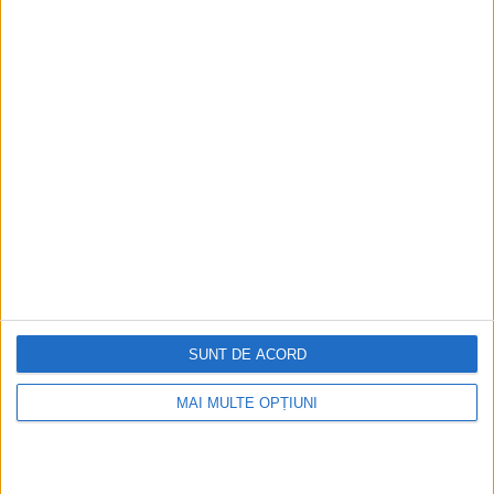
Ediția tipărită
Mai multe articole
SUNT DE ACORD
MAI MULTE OPȚIUNI