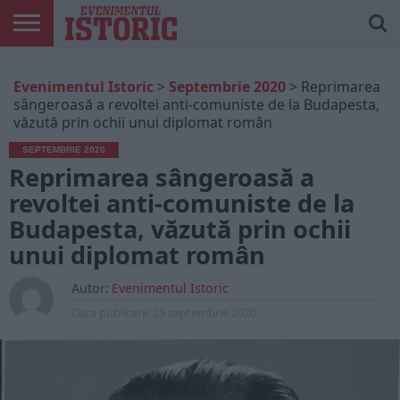
ARTICOLE
ONLINE
EDIȚII
ISTORIC
CONTUL
Evenimentul Istoric
>
Septembrie 2020
>
Reprimarea
TIPĂRITE
PLAY
MEU
sângeroasă a revoltei anti-comuniste de la Budapesta,
văzută prin ochii unui diplomat român
SEPTEMBRIE 2020
Reprimarea sângeroasă a
revoltei anti-comuniste de la
Budapesta, văzută prin ochii
unui diplomat român
Autor:
Evenimentul Istoric
Data publicarii:
25 septembrie 2020