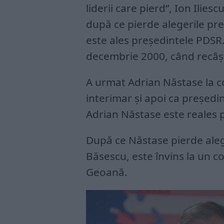
liderii care pierd”, Ion Ilie
după ce pierde alegerile pre
este ales președintele PDSR.
decembrie 2000, când recâșt
A urmat Adrian Năstase la c
interimar și apoi ca președi
Adrian Năstase este reales 
După ce Năstase pierde alege
Băsescu, este învins la un c
Geoană.