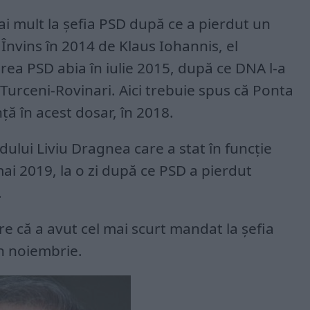
mai mult la șefia PSD după ce a pierdut un
 Învins în 2014 de Klaus Iohannis, el
ea PSD abia în iulie 2015, după ce DNA l-a
 Turceni-Rovinari. Aici trebuie spus că Ponta
nță în acest dosar, în 2018.
ului Liviu Dragnea care a stat în funcție
mai 2019, la o zi după ce PSD a pierdut
.
are că a avut cel mai scurt mandat la șefia
în noiembrie.