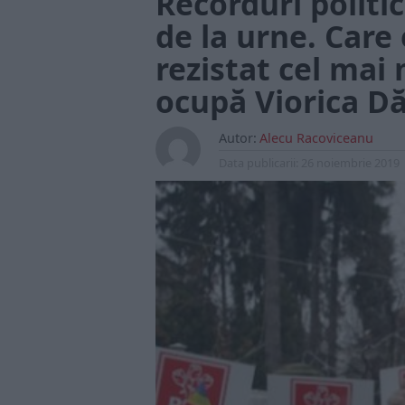
Recorduri politi
de la urne. Care
rezistat cel mai 
ocupă Viorica Dă
Autor:
Alecu Racoviceanu
Data publicarii:
26 noiembrie 2019