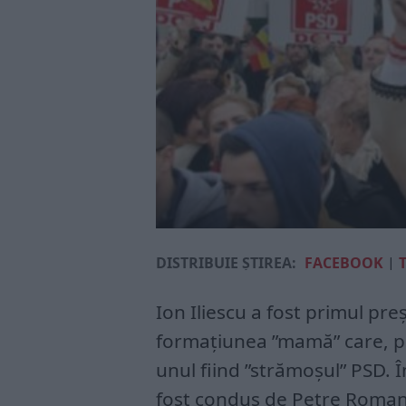
DISTRIBUIE ȘTIREA:
FACEBOOK
|
Ion Iliescu a fost primul pre
formațiunea ”mamă” care, pr
unul fiind ”strămoșul” PSD. 
fost condus de Petre Roman,