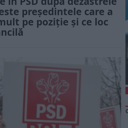
ce în PSD după dezastrele
 este președintele care a
mult pe poziție și ce loc
ncilă