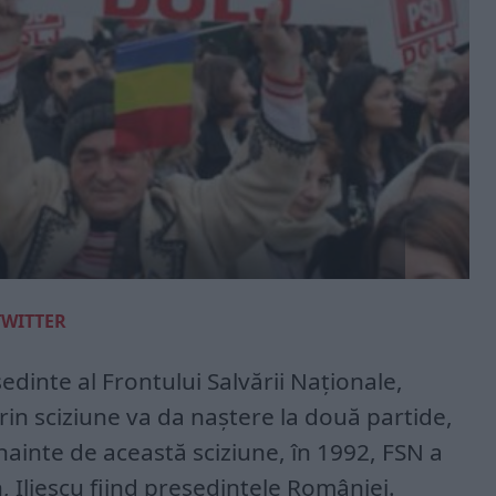
TWITTER
ședinte al Frontului Salvării Naționale,
in sciziune va da naștere la două partide,
Înainte de această sciziune, în 1992, FSN a
 Iliescu fiind președintele României.