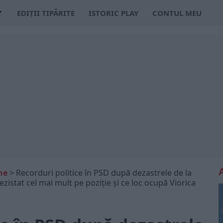
EDIȚII TIPĂRITE
ISTORIC PLAY
CONTUL MEU
ne
>
Recorduri politice în PSD după dezastrele de la
ezistat cel mai mult pe poziție și ce loc ocupă Viorica