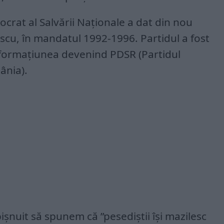
crat al Salvării Naționale a dat din nou
iescu, în mandatul 1992-1996. Partidul a fost
formațiunea devenind PDSR (Partidul
ânia).
nuit să spunem că ”pesediștii își mazilesc