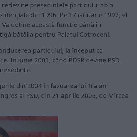
scu redevine președintele partidului abia
zidențiale din 1996. Pe 17 ianuarie 1997, el
 Va deține această funcție până în
igă bătălia pentru Palatul Cotroceni.
onducerea partidului, la început ca
nte. În iunie 2001, când PDSR devine PSD,
președinte.
rile din 2004 în favoarea lui Traian
ongres al PSD, din 21 aprilie 2005, de Mircea