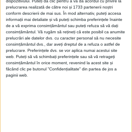
vorbă, căci de obicei el nu vorbește decât
dispozitivului. Puteți da clic pentru a vă da acordul cu privire la
prelucrarea realizată de către noi și 1733 partenerii noștri
în graiul lui.
conform descrierii de mai sus. În mod alternativ, puteți accesa
informații mai detaliate și vă puteți schimba preferințele înainte
E explicabil: ca să înveți limba maghiară
de a vă exprima consimțământul sau puteți refuza să vă dați
consimțământul.
Vă rugăm să rețineți că este posibil ca anumite
sau cea germană, ai nevoie de cursuri
prelucrări ale datelor dvs. cu caracter personal să nu necesite
școlare; limba valahă o înveți singur, pe
consimțământul dvs., dar aveți dreptul de a refuza o astfel de
prelucrare. Preferințele dvs. se vor aplica numai acestui site
stradă, în contactul zilnic cu oamenii.
web. Puteți să vă schimbați preferințele sau să vă retrageți
consimțământul în orice moment, revenind la acest site și
făcând clic pe butonul "Confidențialitate" din partea de jos a
paginii web.