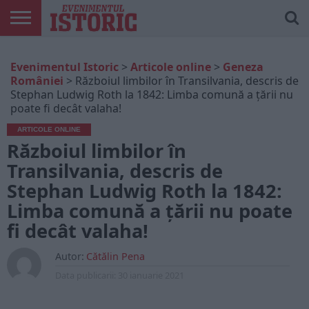
ARTICOLE
ONLINE
EDIȚII
ISTORIC
CONTUL
Evenimentul Istoric
>
Articole online
>
Geneza
TIPĂRITE
PLAY
MEU
României
>
Războiul limbilor în Transilvania, descris de
Stephan Ludwig Roth la 1842: Limba comună a țării nu
poate fi decât valaha!
ARTICOLE ONLINE
Războiul limbilor în
Transilvania, descris de
Stephan Ludwig Roth la 1842:
Limba comună a țării nu poate
fi decât valaha!
Autor:
Cătălin Pena
Data publicarii:
30 ianuarie 2021