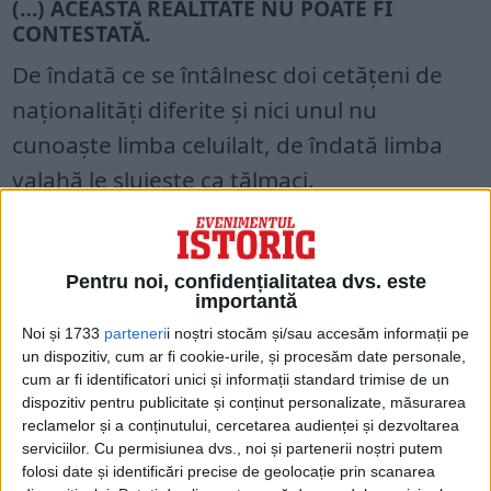
(…) ACEASTĂ REALITATE NU POATE FI
CONTESTATĂ.
De îndată ce se întâlnesc doi cetățeni de
naționalități diferite și nici unul nu
cunoaște limba celuilalt, de îndată limba
valahă le slujește ca tălmaci.
Când faci o călătorie, când te duci la
iarmaroc, limba valahă o cunoaște oricine.
Pentru noi, confidențialitatea dvs. este
importantă
Înainte de a face încercarea dacă cineva
Noi și 1733
parteneri
i noștri stocăm și/sau accesăm informații pe
un dispozitiv, cum ar fi cookie-urile, și procesăm date personale,
știe limba germană sau celălalt cea
cum ar fi identificatori unici și informații standard trimise de un
maghiară, conversația începe în valahă.
dispozitiv pentru publicitate și conținut personalizate, măsurarea
reclamelor și a conținutului, cercetarea audienței și dezvoltarea
serviciilor.
Cu permisiunea dvs., noi și partenerii noștri putem
Cu valahul oricum nu poți altfel sta de
folosi date și identificări precise de geolocație prin scanarea