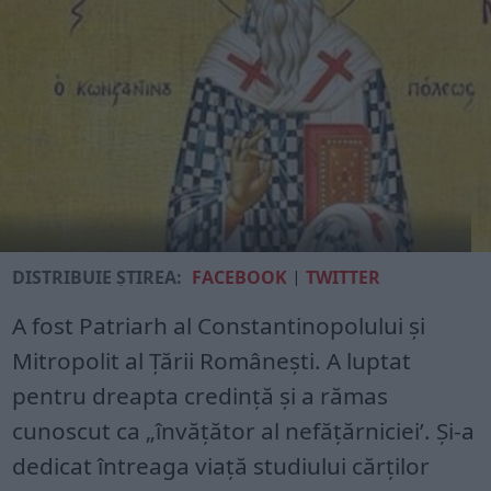
DISTRIBUIE ȘTIREA:
FACEBOOK
|
TWITTER
A fost Patriarh al Constantinopolului și
Mitropolit al Țării Românești. A luptat
pentru dreapta credință și a rămas
cunoscut ca „învățător al nefățărniciei’. Și-a
dedicat întreaga viață studiului cărților