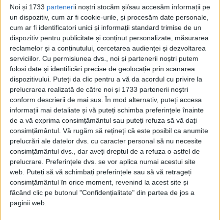
înţelepciunea lui, clerul şi credincioşii din
Noi și 1733
parteneri
i noștri stocăm și/sau accesăm informații pe
Salonic l-au ales mitropolit, în anul 1483.
un dispozitiv, cum ar fi cookie-urile, și procesăm date personale,
cum ar fi identificatori unici și informații standard trimise de un
dispozitiv pentru publicitate și conținut personalizate, măsurarea
Acolo a păstorit cu vrednicie, învăţând şi
reclamelor și a conținutului, cercetarea audienței și dezvoltarea
întărind în Ortodoxie pe credincioşii săi,
serviciilor.
Cu permisiunea dvs., noi și partenerii noștri putem
folosi date și identificări precise de geolocație prin scanarea
tulburaţi de zvonurile falsei uniri cu
dispozitivului. Puteți da clic pentru a vă da acordul cu privire la
Biserica latină. În anul 1484, mitropolitul
prelucrarea realizată de către noi și 1733 partenerii noștri
conform descrierii de mai sus. În mod alternativ, puteți accesa
Nifon a luat parte la un sinod care a
informații mai detaliate și vă puteți schimba preferințele înainte
osândit hotărârile de la Ferrara-Florenţa.
de a vă exprima consimțământul sau puteți refuza să vă dați
consimțământul.
Vă rugăm să rețineți că este posibil ca anumite
prelucrări ale datelor dvs. cu caracter personal să nu necesite
consimțământul dvs., dar aveți dreptul de a refuza o astfel de
prelucrare. Preferințele dvs. se vor aplica numai acestui site
web. Puteți să vă schimbați preferințele sau să vă retrageți
consimțământul în orice moment, revenind la acest site și
făcând clic pe butonul "Confidențialitate" din partea de jos a
paginii web.