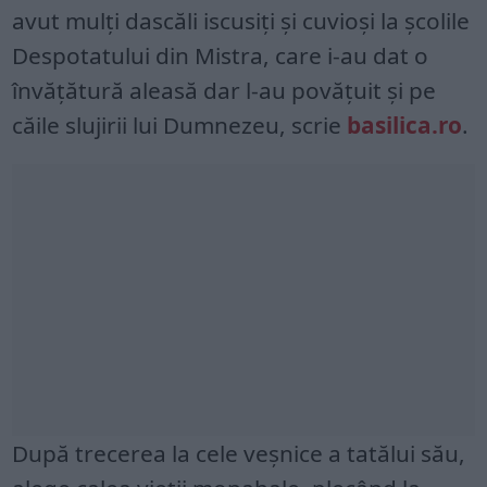
avut mulţi dascăli iscusiţi şi cuvioşi la şcolile
Despotatului din Mistra, care i-au dat o
învăţătură aleasă dar l-au povăţuit şi pe
căile slujirii lui Dumnezeu, scrie
basilica.ro
.
După trecerea la cele veşnice a tatălui său,