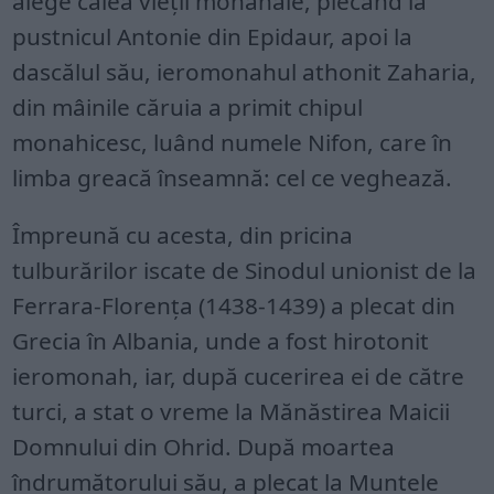
alege calea vieţii monahale, plecând la
pustnicul Antonie din Epidaur, apoi la
dascălul său, ieromonahul athonit Zaharia,
din mâinile căruia a primit chipul
monahicesc, luând numele Nifon, care în
limba greacă înseamnă: cel ce veghează.
Împreună cu acesta, din pricina
tulburărilor iscate de Sinodul unionist de la
Ferrara-Florenţa (1438-1439) a plecat din
Grecia în Albania, unde a fost hirotonit
ieromonah, iar, după cucerirea ei de către
turci, a stat o vreme la Mănăstirea Maicii
Domnului din Ohrid. După moartea
îndrumătorului său, a plecat la Muntele