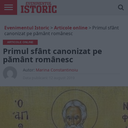
ARTICOLE
ONLINE
EDIȚII
ISTORIC
CONTUL
Evenimentul Istoric
>
Articole online
>
Primul sfânt
TIPĂRITE
PLAY
MEU
canonizat pe pământ românesc
ARTICOLE ONLINE
Primul sfânt canonizat pe
pământ românesc
Autor:
Marina Constantinoiu
Data publicarii:
12 august 2019