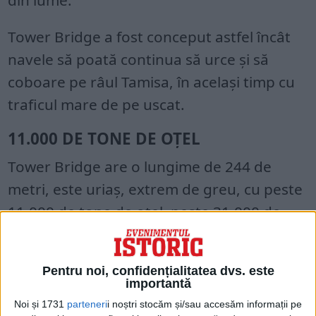
Tower Bridge a fost conceput astfel încât
navele să poată continua să urce şi să
coboare pe râul Tamisa, în acelaşi timp cu
traficul mare de pe uscat.
11.000 DE TONE DE OŢEL
Tower Bridge are o lungime de 244 de
metri, este uriaş, extrem de greu, cu peste
11.000 de tone de oţel, peste 31.000 de
cărămizi, fără a menţiona numărul infinit
de şuruburi şi nituri.
Pentru noi, confidențialitatea dvs. este
importantă
Noi și 1731
parteneri
i noștri stocăm și/sau accesăm informații pe