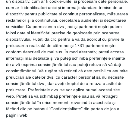
un dispozitiv, cum ar fi cookie-urile, și procesăm date personale,
cum ar fi identificatori unici și informații standard trimise de un
dispozitiv pentru publicitate și conținut personalizate, măsurarea
reclamelor și a conținutului, cercetarea audienței și dezvoltarea
serviciilor.
Cu permisiunea dvs., noi și partenerii noștri putem
folosi date și identificări precise de geolocație prin scanarea
dispozitivului. Puteți da clic pentru a vă da acordul cu privire la
prelucrarea realizată de către noi și 1731 partenerii noștri
conform descrierii de mai sus. În mod alternativ, puteți accesa
informații mai detaliate și vă puteți schimba preferințele înainte
Cele două turnuri de 65 metri înălţime au
de a vă exprima consimțământul sau puteți refuza să vă dați
consimțământul.
Vă rugăm să rețineți că este posibil ca anumite
fost ridicate pe nişte piloni uriaşi, cufundaţi
prelucrări ale datelor dvs. cu caracter personal să nu necesite
în albia râului.
consimțământul dvs., dar aveți dreptul de a refuza o astfel de
prelucrare. Preferințele dvs. se vor aplica numai acestui site
web. Puteți să vă schimbați preferințele sau să vă retrageți
Partea centrală dintre turnuri, lungă de 61
consimțământul în orice moment, revenind la acest site și
metri, este împărţită în două bascule egale
făcând clic pe butonul "Confidențialitate" din partea de jos a
paginii web.
care se pot ridica în cinci minute la 86
grade, pentru a permite trecerea traficului