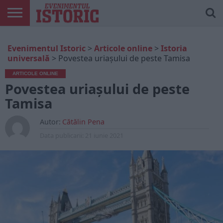
ARTICOLE
ONLINE
EDIȚII
ISTORIC
CONTUL
Evenimentul Istoric
>
Articole online
>
Istoria
TIPĂRITE
PLAY
MEU
universală
>
Povestea uriașului de peste Tamisa
ARTICOLE ONLINE
Povestea uriașului de peste
Tamisa
Autor:
Cătălin Pena
Data publicarii:
21 iunie 2021