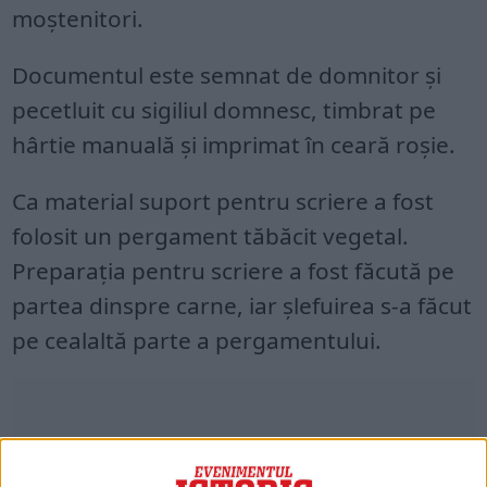
moștenitori.
Documentul este semnat de domnitor și
pecetluit cu sigiliul domnesc, timbrat pe
hârtie manuală și imprimat în ceară roșie.
Ca material suport pentru scriere a fost
folosit un pergament tăbăcit vegetal.
Preparația pentru scriere a fost făcută pe
partea dinspre carne, iar șlefuirea s-a făcut
pe cealaltă parte a pergamentului.