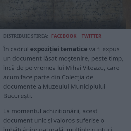
DISTRIBUIE ȘTIREA:
FACEBOOK
|
TWITTER
În cadrul
expoziției tematice
va fi expus
un document lăsat moștenire, peste timp,
încă de pe vremea lui Mihai Viteazu, care
acum face parte din Colecția de
documente a Muzeului Municipiului
București.
La momentul achiziționării, acest
document unic și valoros suferise o
îmbătrânire naturală, multiple rupturi,