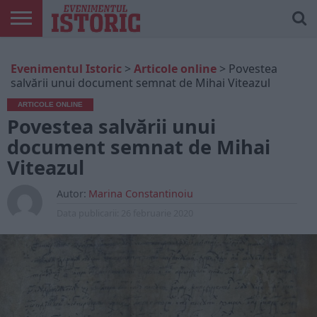
ARTICOLE
ONLINE
EDIȚII
ISTORIC
CONTUL
Evenimentul Istoric
>
Articole online
>
Povestea
TIPĂRITE
PLAY
MEU
salvării unui document semnat de Mihai Viteazul
ARTICOLE ONLINE
Povestea salvării unui
document semnat de Mihai
Viteazul
Autor:
Marina Constantinoiu
Data publicarii:
26 februarie 2020