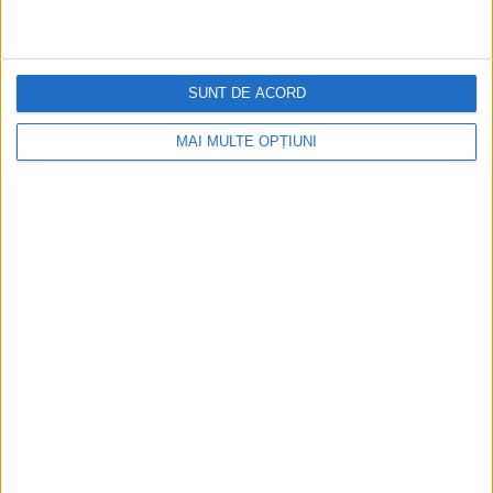
RECOMANDARI PENTRU TINE
Istoria sloturilor: de la primele aparate
la sloturile online
SUNT DE ACORD
MAI MULTE OPȚIUNI
Istoria dezvoltării cazinourilor în
România: de la saloane sociale, la era
digitală
Figuri istorice celebre în sloturile online:
De la Cleopatra până la Iulius Cezar și
Napoleon Bonaparte
Aprilie 2026