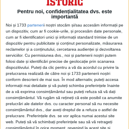
Pentru noi, confidențialitatea dvs. este
importantă
Noi și 1733
parteneri
i noștri stocăm și/sau accesăm informații pe
un dispozitiv, cum ar fi cookie-urile, și procesăm date personale,
cum ar fi identificatori unici și informații standard trimise de un
dispozitiv pentru publicitate și conținut personalizate, măsurarea
În ţara noastră s-a folosit întâi
reclamelor și a conținutului, cercetarea audienței și dezvoltarea
serviciilor.
Cu permisiunea dvs., noi și partenerii noștri putem
pergamentul nordic, iar începând cu
folosi date și identificări precise de geolocație prin scanarea
secolul al XIV-lea în Transilvania s-au
dispozitivului. Puteți da clic pentru a vă da acordul cu privire la
prelucrarea realizată de către noi și 1733 partenerii noștri
înfiinţat primele ateliere ale căror produse
conform descrierii de mai sus. În mod alternativ, puteți accesa
ajungeau şi în Țara Românească şi
informații mai detaliate și vă puteți schimba preferințele înainte
de a vă exprima consimțământul sau puteți refuza să vă dați
Moldova.
consimțământul.
Vă rugăm să rețineți că este posibil ca anumite
prelucrări ale datelor dvs. cu caracter personal să nu necesite
Pergamentul este un material organic
consimțământul dvs., dar aveți dreptul de a refuza o astfel de
prelucrare. Preferințele dvs. se vor aplica numai acestui site
care, odată cu trecerea secolelor, suferă o
web. Puteți să vă schimbați preferințele sau să vă retrageți
îmbătrânire naturală. Ca orice obiect de
consimțământul în orice moment, revenind la acest site și