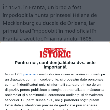
În 1521, în Franța, un brad a fost
împodobit la nunta prinţesei Hélene de
Mecklenburg cu ducele de Orleans, iar
primul brad împodobit în mod oficial în
Franța a avut loc în iarna anului 1605.
Pentru noi, confidențialitatea dvs. este
importantă
Noi și 1733
parteneri
i noștri stocăm și/sau accesăm informații pe
un dispozitiv, cum ar fi cookie-urile, și procesăm date personale,
cum ar fi identificatori unici și informații standard trimise de un
dispozitiv pentru publicitate și conținut personalizate, măsurarea
reclamelor și a conținutului, cercetarea audienței și dezvoltarea
serviciilor.
Cu permisiunea dvs., noi și partenerii noștri putem
folosi date și identificări precise de geolocație prin scanarea