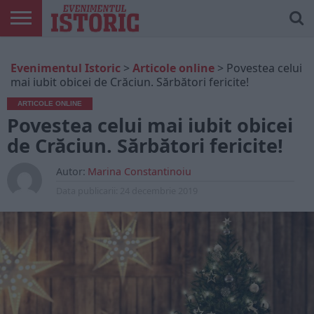
ARTICOLE
ONLINE
EDIȚII
ISTORIC
CONTUL
Evenimentul Istoric
>
Articole online
>
Povestea celui
TIPĂRITE
PLAY
MEU
mai iubit obicei de Crăciun. Sărbători fericite!
ARTICOLE ONLINE
Povestea celui mai iubit obicei
de Crăciun. Sărbători fericite!
Autor:
Marina Constantinoiu
Data publicarii:
24 decembrie 2019