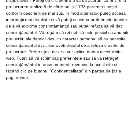
dispozitivului. Puteți da clic pentru a vă da acordul cu privire la
Bradul a fost decorat într-o piață publică
prelucrarea realizată de către noi și 1733 partenerii noștri
din Strassburg, cu mere roșii, nuci și
conform descrierii de mai sus. În mod alternativ, puteți accesa
informații mai detaliate și vă puteți schimba preferințele înainte
bomboane.
de a vă exprima consimțământul sau puteți refuza să vă dați
consimțământul.
Vă rugăm să rețineți că este posibil ca anumite
La Paris, obiceiul a ajuns abia în 1837,
prelucrări ale datelor dvs. cu caracter personal să nu necesite
consimțământul dvs., dar aveți dreptul de a refuza o astfel de
adus de prinţesa Helene de
prelucrare. Preferințele dvs. se vor aplica numai acestui site
Mecklembourg, iar în Anglia, la Crăciunul
web. Puteți să vă schimbați preferințele sau să vă retrageți
consimțământul în orice moment, revenind la acest site și
din 1841, atunci când prinţul Albert, soţul
făcând clic pe butonul "Confidențialitate" din partea de jos a
reginei Victoria, a dăruit familiei regale un
paginii web.
brad de Crăciun, împodobit după obiceiul
german.
În Statele Unite, obiceiul de a împodobi
bradul de Crăciun a juns în 1830, adus de
coloniştii germani, stabiliţi în Pennsylvania,