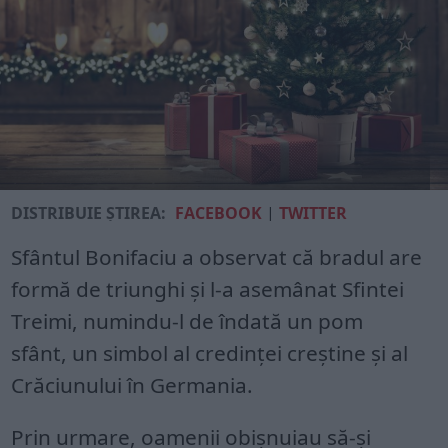
DISTRIBUIE ȘTIREA:
FACEBOOK
|
TWITTER
Sfântul Bonifaciu a observat că bradul are
formă de triunghi și l-a asemânat Sfintei
Treimi, numindu-l de îndată un pom
sfânt, un simbol al credinţei creştine şi al
Crăciunului în Germania.
Prin urmare, oamenii obișnuiau să-și