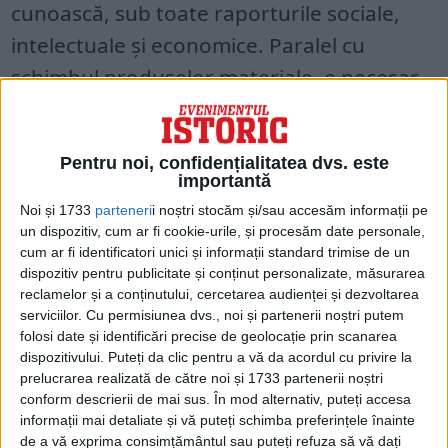
cunoască, sub toate raporturile sociale,
intelectuale şi economice. Paralel cu
schimbul produselor materiale, e necesar
şi schimbul de idei politice, literare şi
artistice. Ca o consecinţă naturală,
Pentru noi, confidențialitatea dvs. este
relaţiunile polono-române, trebuie să ia o
importantă
desvoltare din ce în ce mai mare”.
Noi și 1733
parteneri
i noștri stocăm și/sau accesăm informații pe
un dispozitiv, cum ar fi cookie-urile, și procesăm date personale,
cum ar fi identificatori unici și informații standard trimise de un
dispozitiv pentru publicitate și conținut personalizate, măsurarea
reclamelor și a conținutului, cercetarea audienței și dezvoltarea
serviciilor.
Cu permisiunea dvs., noi și partenerii noștri putem
folosi date și identificări precise de geolocație prin scanarea
dispozitivului. Puteți da clic pentru a vă da acordul cu privire la
prelucrarea realizată de către noi și 1733 partenerii noștri
conform descrierii de mai sus. În mod alternativ, puteți accesa
informații mai detaliate și vă puteți schimba preferințele înainte
de a vă exprima consimțământul sau puteți refuza să vă dați