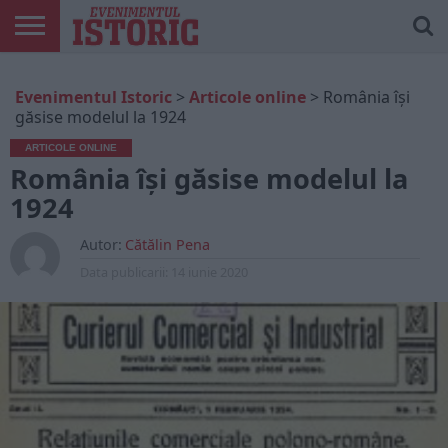
ARTICOLE
ONLINE
EDIȚII
ISTORIC
CONTUL
Evenimentul Istoric
>
Articole online
>
România își
TIPĂRITE
PLAY
MEU
găsise modelul la 1924
ARTICOLE ONLINE
România își găsise modelul la
1924
Autor:
Cătălin Pena
Data publicarii:
14 iunie 2020