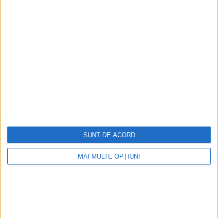
digitală
Figuri istorice celebre în sloturile online:
De la Cleopatra până la Iulius Cezar și
Napoleon Bonaparte
Aprilie 2026
SUNT DE ACORD
MAI MULTE OPȚIUNI