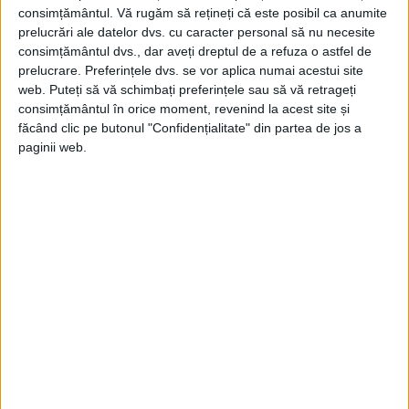
consimțământul.
Vă rugăm să rețineți că este posibil ca anumite
prelucrări ale datelor dvs. cu caracter personal să nu necesite
Polonia reuşise să ajungă, în 1922, la 90 la
consimțământul dvs., dar aveți dreptul de a refuza o astfel de
prelucrare. Preferințele dvs. se vor aplica numai acestui site
sută din producţia de cereale, la 95 la sută
web. Puteți să vă schimbați preferințele sau să vă retrageți
la creşterea vitelor, în comparaţie cu cea
consimțământul în orice moment, revenind la acest site și
făcând clic pe butonul "Confidențialitate" din partea de jos a
dinainte de război, iar la extracţia de
paginii web.
cărbune la 105 la sută, la sare la 153, la zinc
şi fier la 98 la sută.
PRIMA TELEGRAMĂ PESTE OCEAN
Referitor la comerţul exterior, exporturile
poloneze depăşiseră importurile cu 165
milioane de franci.
Mai era remarcată activitatea Societăţii