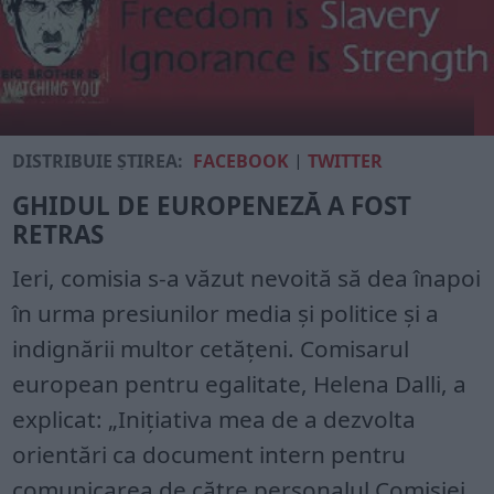
DISTRIBUIE ȘTIREA:
FACEBOOK
|
TWITTER
GHIDUL DE EUROPENEZĂ A FOST
RETRAS
Ieri, comisia s-a văzut nevoită să dea înapoi
în urma presiunilor media și politice și a
indignării multor cetățeni. Comisarul
european pentru egalitate, Helena Dalli, a
explicat: „Inițiativa mea de a dezvolta
orientări ca document intern pentru
comunicarea de către personalul Comisiei