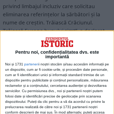
privind limbajul incluziv care solicitau
eliminarea referințelor la sărbători și la
nume de creștin. Trăiască Crăciunul.
Trăiască Europa bunului simț”, a declarat
Antonio Tajani.
Liderul Ligii Matteo Salvini s-a refereit,
Pentru noi, confidențialitatea dvs. este
însă, la presiunea exercitată de cetățenii
importantă
europeni asupra Comisiei. „Mulțumesc
Noi și 1731
parteneri
i noștri stocăm și/sau accesăm informații pe
un dispozitiv, cum ar fi cookie-urile, și procesăm date personale,
miilor de oameni care au reacționat și au
cum ar fi identificatori unici și informații standard trimise de un
dus la retragerea acestei mizerii. Vom
dispozitiv pentru publicitate și conținut personalizate, măsurarea
reclamelor și a conținutului, cercetarea audienței și dezvoltarea
continua să monitorizăm, mulțumim!
serviciilor.
Cu permisiunea dvs., noi și partenerii noștri putem
Trăiască Crăciunul”.
folosi date și identificări precise de geolocație prin scanarea
dispozitivului. Puteți da clic pentru a vă da acordul cu privire la
Europarlamentarii Zanni și Camponesi
prelucrarea realizată de către noi și 1731 partenerii noștri
(președintele grupului Identitate și
conform descrierii de mai sus. În mod alternativ, puteți accesa