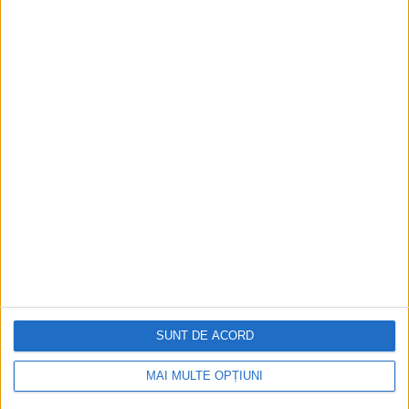
Istoria sloturilor: de la primele aparate
la sloturile online
Istoria dezvoltării cazinourilor în
România: de la saloane sociale, la era
digitală
Figuri istorice celebre în sloturile online:
De la Cleopatra până la Iulius Cezar și
Napoleon Bonaparte
Aprilie 2026
SUNT DE ACORD
MAI MULTE OPȚIUNI