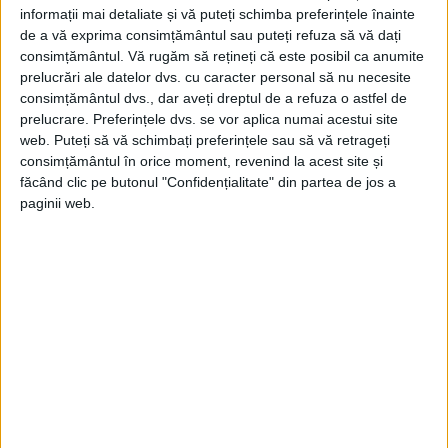
informații mai detaliate și vă puteți schimba preferințele înainte
Democrație și șeful delegației Liga) își
de a vă exprima consimțământul sau puteți refuza să vă dați
exprimă satisfacția anunțând nevoia de a
consimțământul.
Vă rugăm să rețineți că este posibil ca anumite
prelucrări ale datelor dvs. cu caracter personal să nu necesite
păstra” atenția concentrată asupra oricărei
consimțământul dvs., dar aveți dreptul de a refuza o astfel de
încercări de a elimina și înlocui simbolurile
prelucrare. Preferințele dvs. se vor aplica numai acestui site
web. Puteți să vă schimbați preferințele sau să vă retrageți
noastre, cultura, valorile noastre,
consimțământul în orice moment, revenind la acest site și
făcând clic pe butonul "Confidențialitate" din partea de jos a
paginii web.