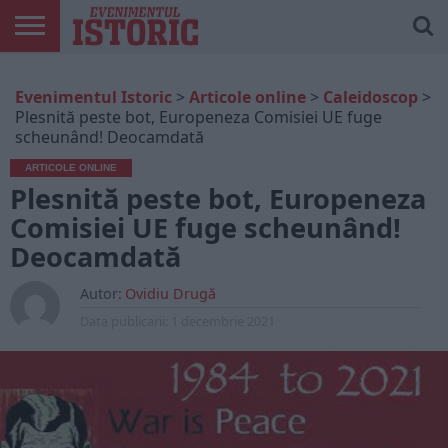
ARTICOLE
ONLINE
EDIȚII
ISTORIC
CONTUL
Evenimentul Istoric
>
Articole online
>
Caleidoscop
>
TIPĂRITE
PLAY
MEU
Plesnită peste bot, Europeneza Comisiei UE fuge
scheunând! Deocamdată
ARTICOLE ONLINE
Plesnită peste bot, Europeneza
Comisiei UE fuge scheunând!
Deocamdată
Autor:
Ovidiu Drugă
Data publicarii:
1 decembrie 2021