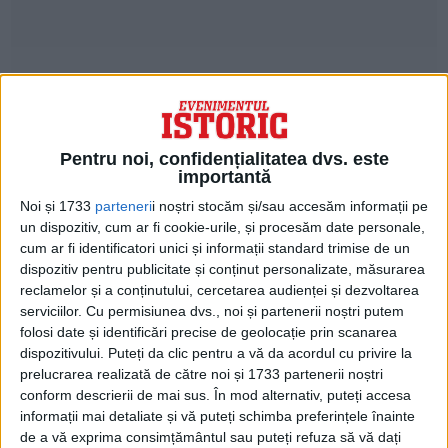
Pentru noi, confidențialitatea dvs. este
La ora 12:30 (locală), președintele și soția
importantă
sa se aflau într-o mașină decapotabilă, în
Noi și 1733
parteneri
i noștri stocăm și/sau accesăm informații pe
un dispozitiv, cum ar fi cookie-urile, și procesăm date personale,
fruntea coloanei oficiale, fiind însoțiți de
cum ar fi identificatori unici și informații standard trimise de un
guvernatorul statului Texas, John Connally
dispozitiv pentru publicitate și conținut personalizate, măsurarea
reclamelor și a conținutului, cercetarea audienței și dezvoltarea
și soția acestuia, în Piața Dealey.
serviciilor.
Cu permisiunea dvs., noi și partenerii noștri putem
folosi date și identificări precise de geolocație prin scanarea
La un moment dat au răsunat trei focuri de
dispozitivului. Puteți da clic pentru a vă da acordul cu privire la
prelucrarea realizată de către noi și 1733 partenerii noștri
armă, primul nu a atins ținta, al doilea l-a
conform descrierii de mai sus. În mod alternativ, puteți accesa
lovit pe Kennedy în gât și i-a ieșit prin
informații mai detaliate și vă puteți schimba preferințele înainte
de a vă exprima consimțământul sau puteți refuza să vă dați