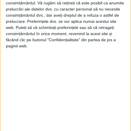
spate, iar al treilea cartuş l-a nimerit direct
consimțământul.
Vă rugăm să rețineți că este posibil ca anumite
în cap.
prelucrări ale datelor dvs. cu caracter personal să nu necesite
consimțământul dvs., dar aveți dreptul de a refuza o astfel de
prelucrare. Preferințele dvs. se vor aplica numai acestui site
JFK a fost dus de urgență la spital, însă o
web. Puteți să vă schimbați preferințele sau să vă retrageți
jumătate de oră mai târziu a fost
consimțământul în orice moment, revenind la acest site și
făcând clic pe butonul "Confidențialitate" din partea de jos a
consemnat decesul.
paginii web.
CONSTERNARE
Opinia publică internaţională era
consternată, iar acoperirea mediatică a
tragediei s-a constituit în cel mai amplu
eveniment mondial de presă de până la
atentatul terorist din 11 septembrie 2001.