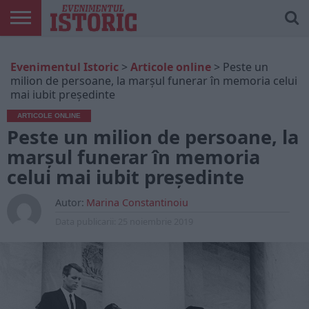
ARTICOLE
ONLINE
EDIȚII
ISTORIC
CONTUL
Evenimentul Istoric
>
Articole online
>
Peste un
TIPĂRITE
PLAY
MEU
milion de persoane, la marşul funerar în memoria celui
mai iubit preşedinte
ARTICOLE ONLINE
Peste un milion de persoane, la
marşul funerar în memoria
celui mai iubit preşedinte
Autor:
Marina Constantinoiu
Data publicarii:
25 noiembrie 2019