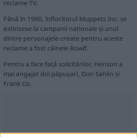
reclame TV.
Până în 1960, înfloritorul Muppets Inc. se
extinsese la campanii naţionale şi unul
dintre personajele create pentru aceste
reclame a fost câinele Rowlf.
Pentru a face faţă solicitărilor, Henson a
mai angajat doi păpuşari, Don Sahlin şi
Frank Oz.