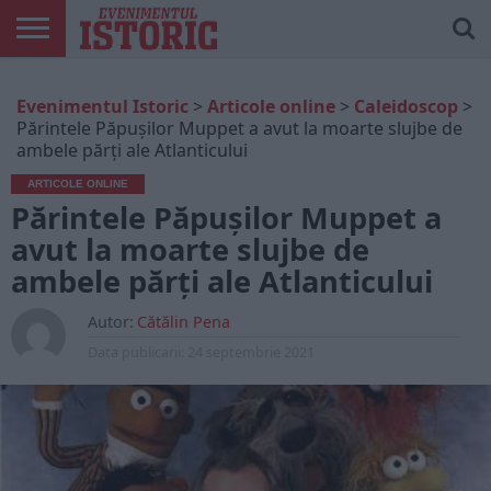
ARTICOLE
ONLINE
EDIȚII
ISTORIC
CONTUL
Evenimentul Istoric
>
Articole online
>
Caleidoscop
>
TIPĂRITE
PLAY
MEU
Părintele Păpuşilor Muppet a avut la moarte slujbe de
ambele părți ale Atlanticului
ARTICOLE ONLINE
Părintele Păpuşilor Muppet a
avut la moarte slujbe de
ambele părți ale Atlanticului
Autor:
Cătălin Pena
Data publicarii:
24 septembrie 2021