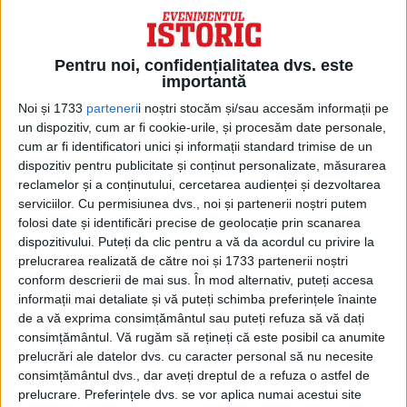
Pentru noi, confidențialitatea dvs. este
importantă
Noi și 1733
parteneri
i noștri stocăm și/sau accesăm informații pe
În această perioadă, Henson s-a afirmat în
un dispozitiv, cum ar fi cookie-urile, și procesăm date personale,
domeniul filmelor de scurtmetraj, dintre
cum ar fi identificatori unici și informații standard trimise de un
dispozitiv pentru publicitate și conținut personalizate, măsurarea
care Time Piece’ a fost nominalizat la Oscar.
reclamelor și a conținutului, cercetarea audienței și dezvoltarea
serviciilor.
Cu permisiunea dvs., noi și partenerii noștri putem
ÎN 1968, A FOST TELEVIZATĂ PRIMA
folosi date și identificări precise de geolocație prin scanarea
EMISIUNE MUPPETS ON PUPPETS.
dispozitivului. Puteți da clic pentru a vă da acordul cu privire la
prelucrarea realizată de către noi și 1733 partenerii noștri
Odată cu premiera din 1969 a lui Sesame
conform descrierii de mai sus. În mod alternativ, puteți accesa
informații mai detaliate și vă puteți schimba preferințele înainte
Street, păpuşile Muppets au cunoscut
de a vă exprima consimțământul sau puteți refuza să vă dați
culmea succesului.
consimțământul.
Vă rugăm să rețineți că este posibil ca anumite
prelucrări ale datelor dvs. cu caracter personal să nu necesite
consimțământul dvs., dar aveți dreptul de a refuza o astfel de
Henson a creat personaje noi,
cu
prelucrare. Preferințele dvs. se vor aplica numai acestui site