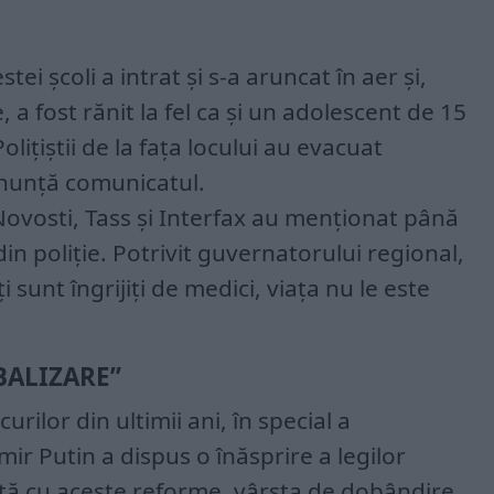
tei școli a intrat și s-a aruncat în aer și,
a fost rănit la fel ca și un adolescent de 15
olițiștii de la fața locului au evacuat
 anunță comunicatul.
Novosti, Tass și Interfax au menționat până
din poliție. Potrivit guvernatorului regional,
i sunt îngrijiți de medici, viața nu le este
BALIZARE”
rilor din ultimii ani, în special a
mir Putin a dispus o înăsprire a legilor
tă cu aceste reforme, vârsta de dobândire