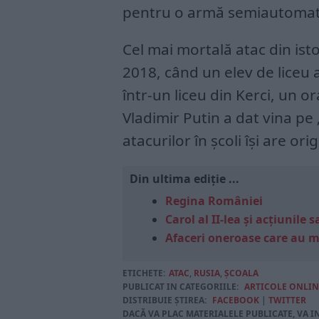
pentru o armă semiautomat
Cel mai mortală atac din ist
2018, când un elev de liceu 
într-un liceu din Kerci, un o
Vladimir Putin a dat vina pe
atacurilor în școli își are ori
Din ultima ediție ...
Regina României
Carol al II-lea și acțiunil
Afaceri oneroase care au 
ETICHETE:
ATAC
,
RUSIA
,
ȘCOALA
PUBLICAT IN CATEGORIILE:
ARTICOLE ONLIN
DISTRIBUIE ȘTIREA:
FACEBOOK
|
TWITTER
DACĂ VA PLAC MATERIALELE PUBLICATE, VA I