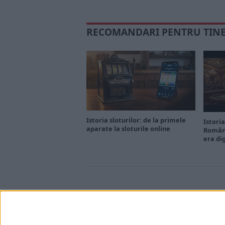
RECOMANDARI PENTRU TIN
Istoria sloturilor: de la primele
Istoria
aparate la sloturile online
Români
era di