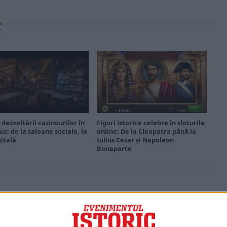
E
 dezvoltării cazinourilor în
Figuri istorice celebre în sloturile
a: de la saloane sociale, la
online: De la Cleopatra până la
gitală
Iulius Cezar și Napoleon
Bonaparte
PORTOFOLIU