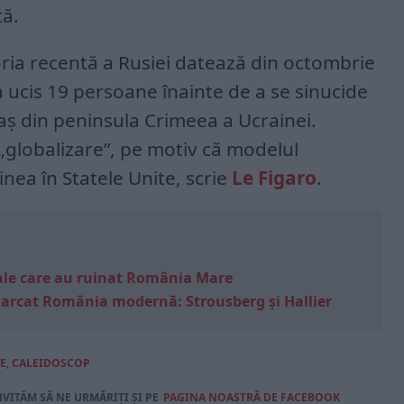
ă.
oria recentă a Rusiei datează din octombrie
a ucis 19 persoane înainte de a se sinucide
raș din peninsula Crimeea a Ucrainei.
 „globalizare”, pe motiv că modelul
ginea în Statele Unite, scrie
Le Figaro
.
e sale care au ruinat România Mare
marcat România modernă: Strousberg și Hallier
E
,
CALEIDOSCOP
NVITĂM SĂ NE URMĂRIȚI ȘI PE
PAGINA NOASTRĂ DE FACEBOOK