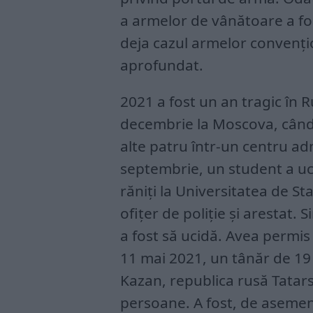
a armelor de vânătoare a fos
deja cazul armelor convențio
aprofundat.
2021 a fost un an tragic în 
decembrie la Moscova, când 
alte patru într-un centru adm
septembrie, un student a uci
răniți la Universitatea de Sta
ofițer de poliție și arestat. 
a fost să ucidă. Avea permis
11 mai 2021, un tânăr de 19 
Kazan, republica rusă Tatars
persoane. A fost, de asemene