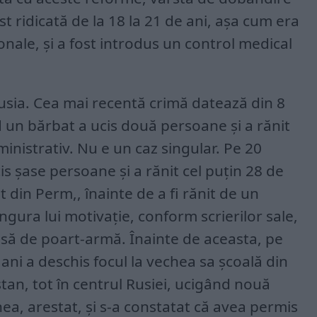
t ridicată de la 18 la 21 de ani, așa cum era
nale, și a fost introdus un control medical
Rusia. Cea mai recentă crimă datează din 8
un bărbat a ucis două persoane și a rănit
inistrativ. Nu e un caz singular. Pe 20
s șase persoane și a rănit cel puțin 28 de
t din Perm,, înainte de a fi rănit de un
Singura lui motivație, conform scrierilor sale,
 să de poart-armă. Înainte de aceasta, pe
ani a deschis focul la vechea sa școală din
tan, tot în centrul Rusiei, ucigând nouă
a, arestat, și s-a constatat că avea permis