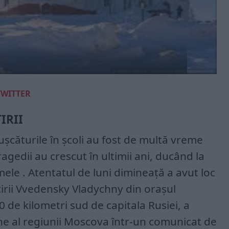
TWITTER
IRII
șcăturile în școli au fost de multă vreme
ragedii au crescut în ultimii ani, ducând la
mele . Atentatul de luni dimineață a avut loc
irii Vvedensky Vladychny din orașul
 de kilometri sud de capitala Rusiei, a
rne al regiunii Moscova într-un comunicat de