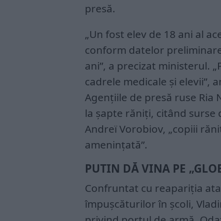
presă.
„Un fost elev de 18 ani al aces
conform datelor preliminare, 
ani”, a precizat ministerul. „P
cadrele medicale și elevii”,
Agențiile de presă ruse Ria 
la șapte răniți, citând surse 
Andreï Vorobiov, „copiii răniț
amenințată”.
PUTIN DĂ VINA PE „GLO
Confruntat cu reapariția atacu
împușcăturilor în școli, Vladi
privind portul de armă. Oda