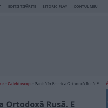
EDIȚII TIPĂRITE
ISTORIC PLAY
CONTUL MEU
ne
>
Caleidoscop
>
Panică în Biserica Ortodoxă Rusă. E
ca Ortodoxă Rusă. E