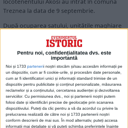
locotenentului Akosi au intrat în comuna
Treznea la data de 9 septembrie.
După ocuparea satului, unitățile maghiare
au dezlănțuit măcelul rămas în istorie sub
denumirea de „Masacrul de la Trăznea”.
Pentru noi, confidențialitatea dvs. este
Primele victime au fost copii aflați cu vitele
importantă
la păscut. Cadavrele lor au fost descoperite
Noi și 1733
parteneri
i noștri stocăm și/sau accesăm informații pe
un dispozitiv, cum ar fi cookie-urile, și procesăm date personale,
pe izlazul comunal. Români și evrei au fost
cum ar fi identificatori unici și informații standard trimise de un
dispozitiv pentru publicitate și conținut personalizate, măsurarea
masacrați cu focuri de mitraliere, străpunși
reclamelor și a conținutului, cercetarea audienței și dezvoltarea
cu săbiile și baionetele, iar casele atacate
serviciilor.
Cu permisiunea dvs., noi și partenerii noștri putem
folosi date și identificări precise de geolocație prin scanarea
cu grenade și incendiate. În urma acestor
dispozitivului. Puteți da clic pentru a vă da acordul cu privire la
incidente au murit 93 de persoane, dintre
prelucrarea realizată de către noi și 1733 partenerii noștri
conform descrierii de mai sus. În mod alternativ, puteți accesa
care 87 de români și 6 evrei.
informații mai detaliate și vă puteți schimba preferințele înainte