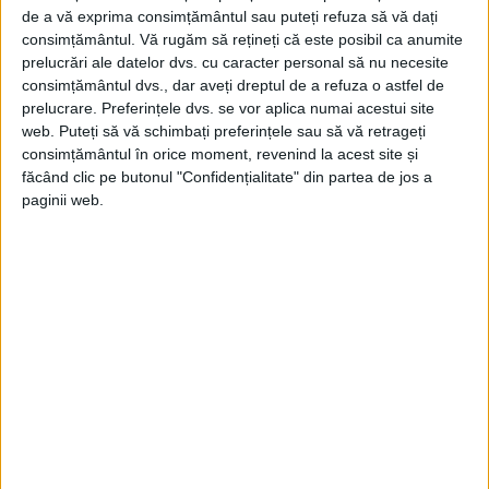
de a vă exprima consimțământul sau puteți refuza să vă dați
consimțământul.
Vă rugăm să rețineți că este posibil ca anumite
prelucrări ale datelor dvs. cu caracter personal să nu necesite
consimțământul dvs., dar aveți dreptul de a refuza o astfel de
prelucrare. Preferințele dvs. se vor aplica numai acestui site
web. Puteți să vă schimbați preferințele sau să vă retrageți
consimțământul în orice moment, revenind la acest site și
făcând clic pe butonul "Confidențialitate" din partea de jos a
paginii web.
Cotidianul „România nouă” din data de 1
ianuarie 1941, relata cazul lui Nicolae
Brumar, român ridicat din propria sa casă
de trupele ungare și împușcat lângă o
capită de fân, împreună cu soția și cele
două fiice ale sale. Cadavrele au fost