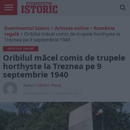
ARTICOLE
ONLINE
EDIȚII
ISTORIC
CONTUL
Evenimentul Istoric
>
Articole online
>
România
TIPĂRITE
PLAY
MEU
regală
>
Oribilul măcel comis de trupele horthyste la
Treznea pe 9 septembrie 1940
ARTICOLE ONLINE
Oribilul măcel comis de trupele
horthyste la Treznea pe 9
septembrie 1940
Autor:
Cătălin Pena
Data publicarii:
9 septembrie 2020