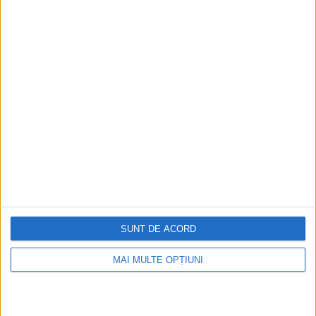
Istoria dezvoltării cazinourilor în
România: de la saloane sociale, la era
digitală
Figuri istorice celebre în sloturile online:
De la Cleopatra până la Iulius Cezar și
Napoleon Bonaparte
Aprilie 2026
SUNT DE ACORD
MAI MULTE OPȚIUNI