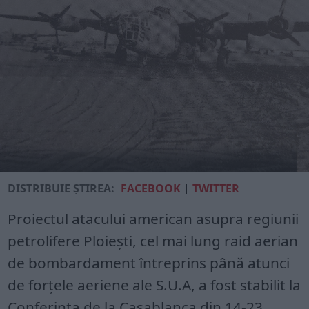
DISTRIBUIE ȘTIREA:
FACEBOOK
|
TWITTER
Proiectul atacului american asupra regiunii
petrolifere Ploieşti, cel mai lung raid aerian
de bombardament întreprins până atunci
de forţele aeriene ale S.U.A, a fost stabilit la
Conferinţa de la Casablanca din 14-23