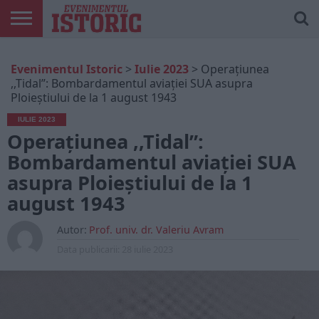
ARTICOLE
ONLINE
EDIȚII
ISTORIC
CONTUL
Evenimentul Istoric
>
Iulie 2023
>
Operaţiunea
TIPĂRITE
PLAY
MEU
,,Tidal”: Bombardamentul aviaţiei SUA asupra
Ploieştiului de la 1 august 1943
IULIE 2023
Operaţiunea ,,Tidal”:
Bombardamentul aviaţiei SUA
asupra Ploieştiului de la 1
august 1943
Autor:
Prof. univ. dr. Valeriu Avram
Data publicarii:
28 iulie 2023