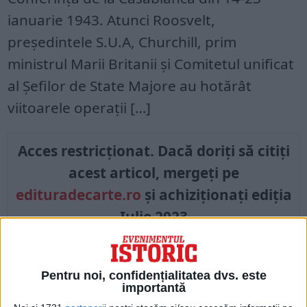
ianuarie 1943. Atunci Roosvelt,
preşedintele S.U.A, Churchill, prim
ministrul Marii Britanii şi Comitetul unificat
al Şefilor de State Majore au hotărât
viitoarele operaţii […]
Acces restricționat. Dacă doriți să citiți
acest articol, mergeți pe
edituradecarte.ro
și achiziționați ediția
Iulie 2023
Pagini:
1
2
3
4
5
6
Pentru noi, confidențialitatea dvs. este
importantă
Din ultima ediție ...