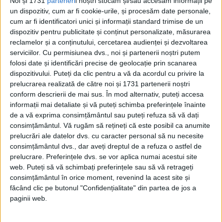
Noi și 1731
parteneri
i noștri stocăm și/sau accesăm informații pe
Regina României
un dispozitiv, cum ar fi cookie-urile, și procesăm date personale,
Carol al II-lea și acțiunile sale care au ruinat
cum ar fi identificatori unici și informații standard trimise de un
România Mare
dispozitiv pentru publicitate și conținut personalizate, măsurarea
Afaceri oneroase care au marcat România
reclamelor și a conținutului, cercetarea audienței și dezvoltarea
modernă: Strousberg și Hallier
serviciilor.
Cu permisiunea dvs., noi și partenerii noștri putem
folosi date și identificări precise de geolocație prin scanarea
dispozitivului. Puteți da clic pentru a vă da acordul cu privire la
prelucrarea realizată de către noi și 1731 partenerii noștri
ETICHETE:
conform descrierii de mai sus. În mod alternativ, puteți accesa
PUBLICAT IN CATEGORIILE:
IULIE 2023
informații mai detaliate și vă puteți schimba preferințele înainte
DISTRIBUIE ȘTIREA:
FACEBOOK
|
TWITTER
de a vă exprima consimțământul sau puteți refuza să vă dați
DACĂ VA PLAC MATERIALELE PUBLICATE, VA INVITĂM SĂ NE URMĂRIȚI
consimțământul.
Vă rugăm să rețineți că este posibil ca anumite
ȘI PE
PAGINA NOASTRĂ DE FACEBOOK
prelucrări ale datelor dvs. cu caracter personal să nu necesite
consimțământul dvs., dar aveți dreptul de a refuza o astfel de
prelucrare. Preferințele dvs. se vor aplica numai acestui site
RECOMANDARI PENTRU TINE
web. Puteți să vă schimbați preferințele sau să vă retrageți
consimțământul în orice moment, revenind la acest site și
Istoria sloturilor: de la primele aparate
făcând clic pe butonul "Confidențialitate" din partea de jos a
la sloturile online
paginii web.