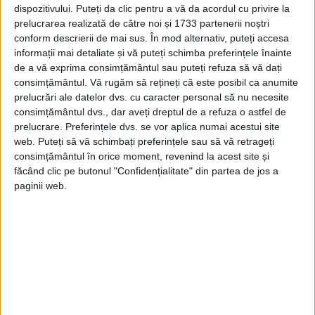
dispozitivului. Puteți da clic pentru a vă da acordul cu privire la
prelucrarea realizată de către noi și 1733 partenerii noștri
conform descrierii de mai sus. În mod alternativ, puteți accesa
informații mai detaliate și vă puteți schimba preferințele înainte
de a vă exprima consimțământul sau puteți refuza să vă dați
consimțământul.
Vă rugăm să rețineți că este posibil ca anumite
prelucrări ale datelor dvs. cu caracter personal să nu necesite
consimțământul dvs., dar aveți dreptul de a refuza o astfel de
Macbeth-Regele Scoției. Un suveran nedreptățit de
prelucrare. Preferințele dvs. se vor aplica numai acestui site
Shakespeare
web. Puteți să vă schimbați preferințele sau să vă retrageți
Personaj principal al tragediei omonime a lui William
consimțământul în orice moment, revenind la acest site și
Shakespeare, regele scoțian Macbeth (Macbethad),
făcând clic pe butonul "Confidențialitate" din partea de jos a
contemporan cu alți eroi ca El Cid sau Wilhelm...
paginii web.