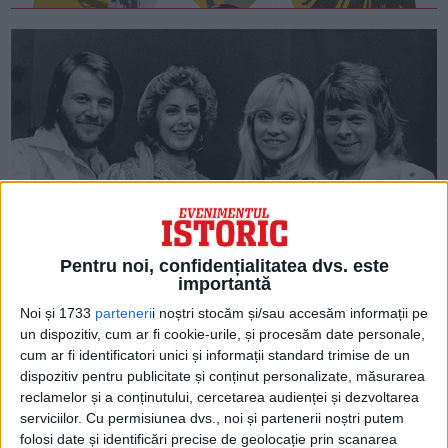
Pentru noi, confidențialitatea dvs. este
Superba membră brunetă a trupei ABBA și uimitoarea sa
importantă
poveste despre război și regăsirea tatălui
În 1974, legendara trupă suedeză ABBA câștiga Eurovisionul
Noi și 1733
parteneri
i noștri stocăm și/sau accesăm informații pe
cu melodia Waterloo. Dar oare câți mai știu azi că una din
un dispozitiv, cum ar fi cookie-urile, și procesăm date personale,
membrele trupei,...
cum ar fi identificatori unici și informații standard trimise de un
dispozitiv pentru publicitate și conținut personalizate, măsurarea
reclamelor și a conținutului, cercetarea audienței și dezvoltarea
serviciilor.
Cu permisiunea dvs., noi și partenerii noștri putem
folosi date și identificări precise de geolocație prin scanarea