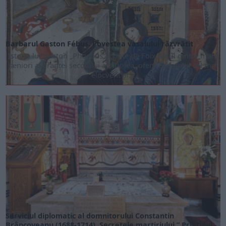
Barbarul Gaston Fébus. Povestea vasalului răzvrătit
Istoria lui Gaston „Phoebus”, conte de Foix, unul dintre marii
seniori ai Franței secolului al XIV-lea, oferă exemplul cel mai
elocvent al...
Serviciul diplomatic al domnitorului Constantin
Brâncoveanu (1688-1714). Secretele martiriului ” Prințului