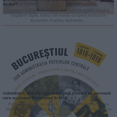
de Aur”
Constantin Brâncoveanu a avut o domnie relativ lungă și
bogată în fapte. Alături de marea sa operă edilitară în
București, Craiova, Romanați,...
Colindătorii, interziși prin ordonanță militară de germanii
care au ocupat Bucureștiul în 1916
Prezentăm astăzi un scurt fragment din cartea lui Eugen
Marola dedicată anilor crunți prin care au trecut românii în
perioada în care...