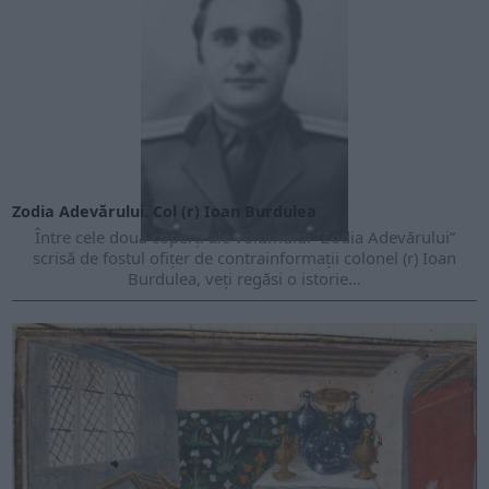
Zodia Adevărului. Col (r) Ioan Burdulea
Între cele două coperți ale volumului ”Zodia Adevărului”
scrisă de fostul ofițer de contrainformații colonel (r) Ioan
Burdulea, veți regăsi o istorie...