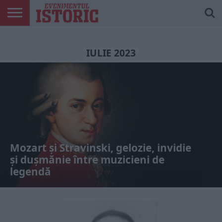
ARTICOLE
ONLINE
EDIȚII
ISTORIC
CONTUL
TIPĂRITE
PLAY
MEU
IULIE 2023
Mozart și Stravinski, gelozie, invidie
și dușmănie între muzicieni de
legendă