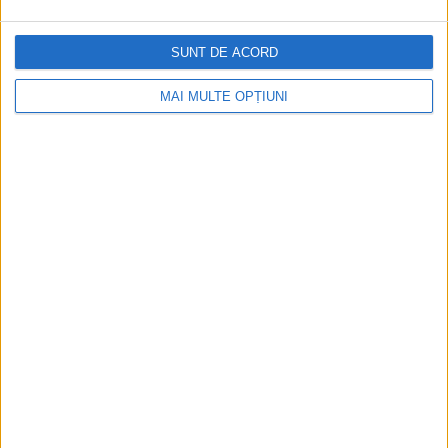
SUNT DE ACORD
MAI MULTE OPȚIUNI
Germania a folosit elefanți de circ pentru a face curățenie
în urma bombardamentelor aliate de la Hamburg
Imaginea de mai sus le prezintă pe Mary din Burma și Kieri
din Ceylon, elefanți care au fost aduși la grădina zoologică...