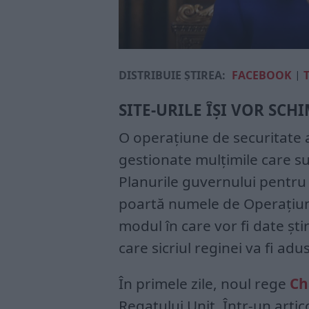
DISTRIBUIE ȘTIREA:
FACEBOOK
|
SITE-URILE ÎȘI VOR SC
O operațiune de securitate a
gestionate mulțimile care s
Planurile guvernului pentru
poartă numele de Operațiun
modul în care vor fi date știr
care sicriul reginei va fi adu
În primele zile, noul rege
Ch
Regatului Unit. Într-un artic