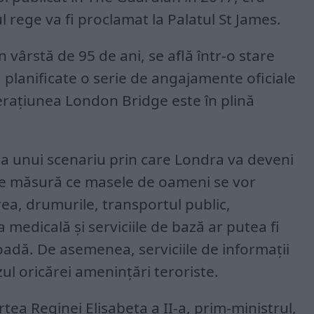
 rege va fi proclamat la Palatul St James.
n vârstă de 95 de ani, se află într-o stare
 planificate o serie de angajamente oficiale
rațiunea London Bridge este în plină
ța unui scenariu prin care Londra va deveni
pe măsură ce masele de oameni se vor
ea, drumurile, transportul public,
a medicală și serviciile de bază ar putea fi
ioadă. De asemenea, serviciile de informații
zul oricărei amenințări teroriste.
ea Reginei Elisabeta a II-a, prim-ministrul,