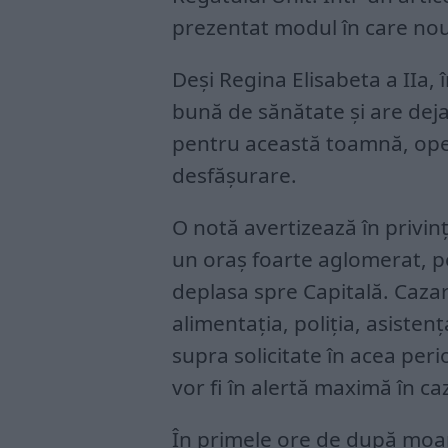
prezentat modul în care noul
Deși Regina Elisabeta a IIa, î
bună de sănătate și are deja
pentru această toamnă, ope
desfășurare.
O notă avertizează în privin
un oraș foarte aglomerat, 
deplasa spre Capitală. Cazar
alimentația, poliția, asistenț
supra solicitate în acea per
vor fi în alertă maximă în ca
În primele ore de după moart