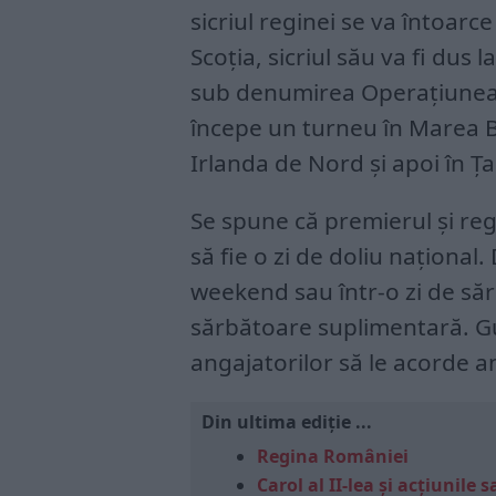
sicriul reginei se va întoar
Scoția, sicriul său va fi dus
sub denumirea Operațiunea U
începe un turneu în Marea B
Irlanda de Nord și apoi în Țar
Se spune că premierul și re
să fie o zi de doliu naționa
weekend sau într-o zi de săr
sărbătoare suplimentară. G
angajatorilor să le acorde an
Din ultima ediție ...
Regina României
Carol al II-lea și acțiunil