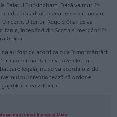
ce la Palatul Buckingham. Dacă va muri în
 la Londra în cadrul a ceea ce este cunoscut
nicorn. Ulterior, Regele Charles va
ritanie, începând din Scoția și mergând în
a Galilor.
gina au fost de acord ca ziua înmormântării
l. Dacă înmormântarea va avea loc în
bătoare legală, nu se va acorda o zi de
uvernul nu intenționează să ordone
gajaților acea zi liberă.
e sale care au ruinat România Mare