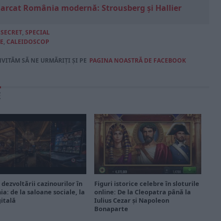
marcat România modernă: Strousberg și Hallier
,
SECRET
,
SPECIAL
E
,
CALEIDOSCOP
NVITĂM SĂ NE URMĂRIȚI ȘI PE
PAGINA NOASTRĂ DE FACEBOOK
E
 dezvoltării cazinourilor în
Figuri istorice celebre în sloturile
a: de la saloane sociale, la
online: De la Cleopatra până la
gitală
Iulius Cezar și Napoleon
Bonaparte