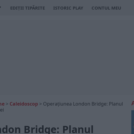
EDIȚII TIPĂRITE
ISTORIC PLAY
CONTUL MEU
ne
>
Caleidoscop
>
Operațiunea London Bridge: Planul
ei
don Bridge: Planul