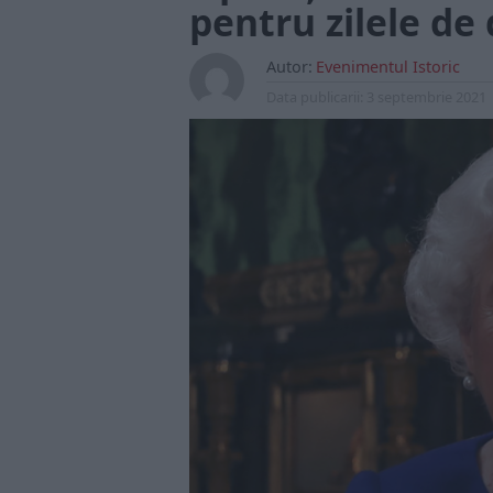
pentru zilele d
Autor:
Evenimentul Istoric
Data publicarii:
3 septembrie 2021