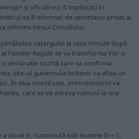
iniștri și oficiali vor fi înștiințați în
istrul va fi informat de secretarul privat al
va informa biroul Consiliului.
a jumătatea catargului la zece minute după
b al Familiei Regale se va transforma într-o
 o declarație scurtă care va confirma
a, site-ul guvernului britanic va afișa un
s. În ziua morții sale, prim-ministrul va
arles, care se va adresa națiunii la ora
e a doua zi, cunoscută sub numele D + 1,