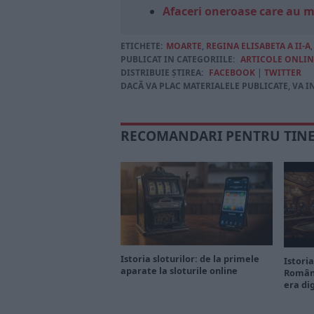
Afaceri oneroase care au 
ETICHETE:
MOARTE
,
REGINA ELISABETA A II-A
PUBLICAT IN CATEGORIILE:
ARTICOLE ONLIN
DISTRIBUIE ȘTIREA:
FACEBOOK
|
TWITTER
DACĂ VA PLAC MATERIALELE PUBLICATE, VA I
RECOMANDARI PENTRU TIN
Istoria sloturilor: de la primele
Istoria
aparate la sloturile online
Români
era di