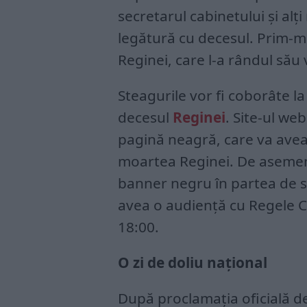
secretarul cabinetului și alți m
legătură cu decesul. Prim-min
Reginei, care l-a rândul său 
Steagurile vor fi coborâte l
decesul
Reginei
. Site-ul we
pagină neagră, care va avea
moartea Reginei. De asemene
banner negru în partea de su
avea o audiență cu Regele Ch
18:00.
O zi de doliu național
După proclamația oficială d