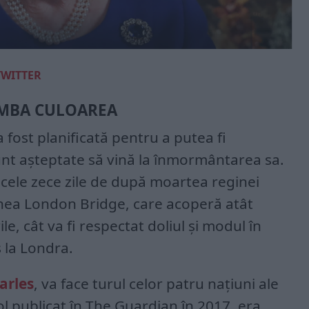
TWITTER
HIMBA CULOAREA
 fost planificată pentru a putea fi
unt așteptate să vină la înmormântarea sa.
 cele zece zile de după moartea reginei
ea London Bridge, care acoperă atât
ile, cât va fi respectat doliul și modul în
s la Londra.
arles
, va face turul celor patru națiuni ale
ol publicat în The Guardian în 2017, era