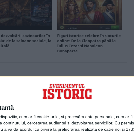
 dezvoltării cazinourilor în
Figuri istorice celebre în sloturile
a: de la saloane sociale, la
online: De la Cleopatra până la
gitală
Iulius Cezar și Napoleon
Bonaparte
PORTOFOLIU
Capital
Evenimentul Zilei
tantă
Doctorul Zilei
Infofinanciar
spozitiv, cum ar fi cookie-urile, și procesăm date personale, cum ar fi id
Infoactual
 conținutului, cercetarea audienței și dezvoltarea serviciilor.
Cu permisi
Editura de carte
ru a vă da acordul cu privire la prelucrarea realizată de către noi și 173
EVZ Comunicate