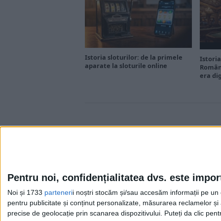
Istoria sloturilor: de la primele
Istoria
aparate la sloturile online
Români
era di
Pentru noi, confidențialitatea dvs. este impor
Noi și 1733
parteneri
i noștri stocăm și/sau accesăm informații pe un di
Cea mai mare revistă de istorie din Europa!
.
pentru publicitate și conținut personalizate, măsurarea reclamelor și a
Media KIT
precise de geolocație prin scanarea dispozitivului. Puteți da clic pent