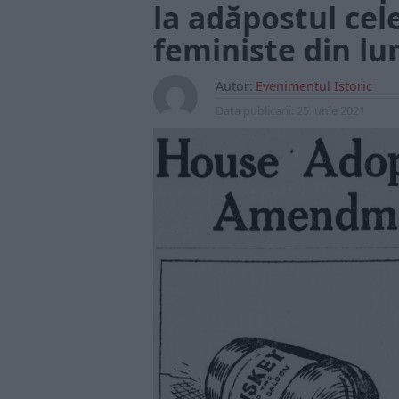
la adăpostul cel
feministe din l
Autor:
Evenimentul Istoric
Data publicarii:
25 iunie 2021