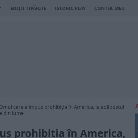
EDIȚII TIPĂRITE
ISTORIC PLAY
CONTUL MEU
Omul care a impus prohibiția în America, la adăpostul
te din lume
s prohibiția în America,