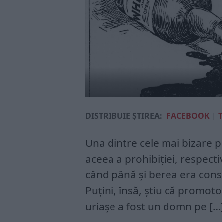
DISTRIBUIE ȘTIREA:
FACEBOOK
|
Una dintre cele mai bizare p
aceea a prohibiției, respect
când până și berea era consi
Puțini, însă, știu că promoto
uriașe a fost un domn pe […