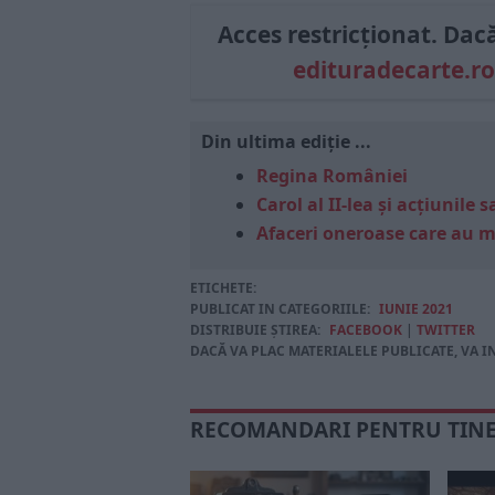
Acces restricționat. Dacă 
edituradecarte.ro
Din ultima ediție ...
Regina României
Carol al II-lea și acțiunil
Afaceri oneroase care au 
ETICHETE:
PUBLICAT IN CATEGORIILE:
IUNIE 2021
DISTRIBUIE ȘTIREA:
FACEBOOK
|
TWITTER
DACĂ VA PLAC MATERIALELE PUBLICATE, VA I
RECOMANDARI PENTRU TIN