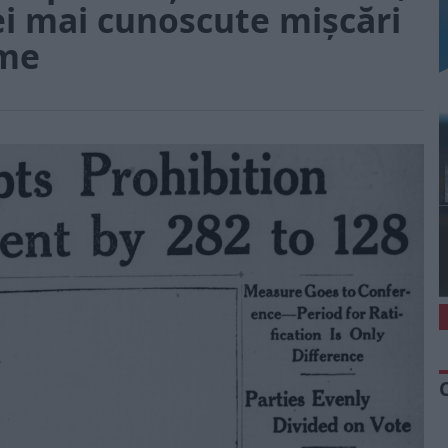
ei mai cunoscute mișcări
ume