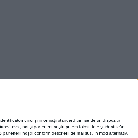
entificatori unici și informații standard trimise de un dispozitiv
unea dvs., noi și partenerii noștri putem folosi date și identificări
3 partenerii noștri conform descrierii de mai sus. În mod alternativ,