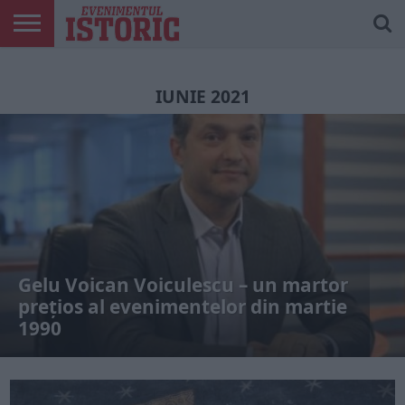
ARTICOLE
ONLINE
EDIȚII
ISTORIC
CONTUL
TIPĂRITE
PLAY
MEU
IUNIE 2021
Gelu Voican Voiculescu – un martor
prețios al evenimentelor din martie
1990