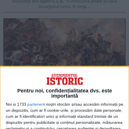
Bucureşti era agent K.G.B.” O minciună poate să facă
înconjurul lumii, în timp...
A domnit Ștefan cel Mare și în Țara Românească? Ciudata
Pentru noi, confidențialitatea dvs. este
mențiune a Letopisețului Cantacuzinesc are un sâmbure de
importantă
adevăr
După el au domnit Ţepeluş-vodă; şi au avut războiu la
Noi și 1733
parteneri
i noștri stocăm și/sau accesăm informații pe
Râmnicul Sărat cu bătrânul Ştefanvodă den Ţara Moldovei.
un dispozitiv, cum ar fi cookie-urile, și procesăm date personale,
Atunce în oaste au...
cum ar fi identificatori unici și informații standard trimise de un
dispozitiv pentru publicitate și conținut personalizate, măsurarea
reclamelor și a conținutului, cercetarea audienței și dezvoltarea