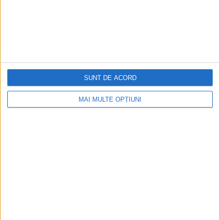
Familia regală a Marii Britanii: secretele traiului
animalelor de companie
Când vine vorba de animale de companie, în cazul familiei
regale a Marii Britanii, este vorba despre câini. Cu toate că
au...
SUNT DE ACORD
MAI MULTE OPȚIUNI
Goering, inițiatorul planului de a ataca America