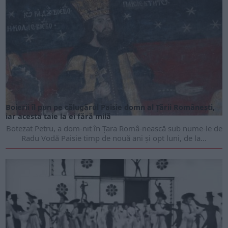
Boierii îl pun pe călugărul Paisie domn al Țării Românești,
iar acesta taie la ei fără milă
Botezat Petru, a dom-nit în Țara Româ-nească sub nume-le de
Radu Vodă Paisie timp de nouă ani și opt luni, de la...