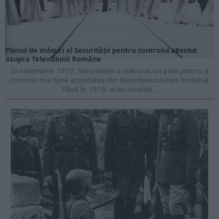
Planul de măsuri al Securității pentru controlul absolut
asupra Televiziunii Române
În noiembrie 1977, Securitatea a elaborat un plan pentru a
controla mai bine activitatea din Radioteleviziunea Română.
Până în 1978, erau racolați...