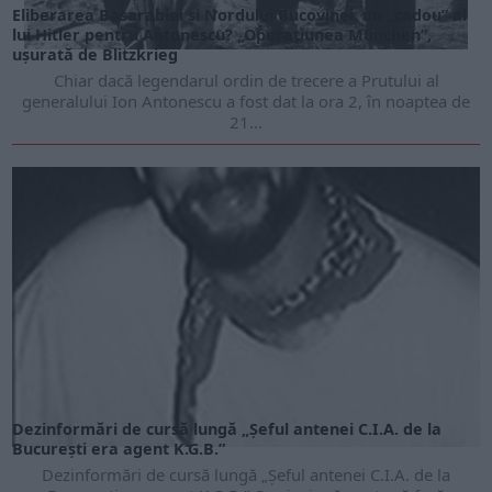
Eliberarea Basarabiei și Nordului Bucovinei, un „cadou” al
lui Hitler pentru Antonescu? „Operațiunea München”,
ușurată de Blitzkrieg
Chiar dacă legendarul ordin de trecere a Prutului al
generalului Ion Antonescu a fost dat la ora 2, în noaptea de
21...
Dezinformări de cursă lungă „Şeful antenei C.I.A. de la
Bucureşti era agent K.G.B.”
Dezinformări de cursă lungă „Şeful antenei C.I.A. de la