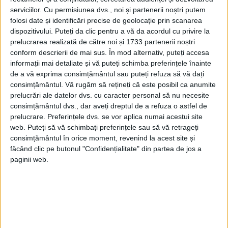
serviciilor.
Cu permisiunea dvs., noi și partenerii noștri putem
folosi date și identificări precise de geolocație prin scanarea
dispozitivului. Puteți da clic pentru a vă da acordul cu privire la
prelucrarea realizată de către noi și 1733 partenerii noștri
conform descrierii de mai sus. În mod alternativ, puteți accesa
informații mai detaliate și vă puteți schimba preferințele înainte
de a vă exprima consimțământul sau puteți refuza să vă dați
consimțământul.
Vă rugăm să rețineți că este posibil ca anumite
prelucrări ale datelor dvs. cu caracter personal să nu necesite
consimțământul dvs., dar aveți dreptul de a refuza o astfel de
Sherlock Holmes, inspirat de un personaj real
prelucrare. Preferințele dvs. se vor aplica numai acestui site
web. Puteți să vă schimbați preferințele sau să vă retrageți
Personajul lui Sherlock Holmes, a cărui primă apariție a fost
în romanul lui Sir Arthur Conan Doyle în 1887, a avut o...
consimțământul în orice moment, revenind la acest site și
făcând clic pe butonul "Confidențialitate" din partea de jos a
paginii web.