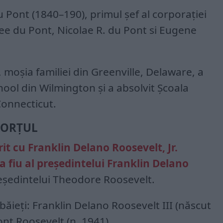
 Pont (1840–190), primul șef al corporației
mee du Pont, Nicolae R. du Pont si Eugene
, moșia familiei din Greenville, Delaware, a
ool din Wilmington și a absolvit Școala
Connecticut.
VORȚUL
rit cu Franklin Delano Roosevelt, Jr.
ea fiu al președintelui Franklin Delano
eședintelui Theodore Roosevelt.
 băieți: Franklin Delano Roosevelt III (născut
ont Roosevelt (n. 1941).