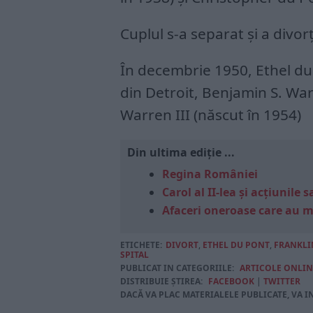
Cuplul s-a separat și a divor
În decembrie 1950, Ethel du
din Detroit, Benjamin S. Warr
Warren III (născut în 1954)
Din ultima ediție ...
Regina României
Carol al II-lea și acțiunil
Afaceri oneroase care au 
ETICHETE:
DIVORT
,
ETHEL DU PONT
,
FRANKLI
SPITAL
PUBLICAT IN CATEGORIILE:
ARTICOLE ONLIN
DISTRIBUIE ȘTIREA:
FACEBOOK
|
TWITTER
DACĂ VA PLAC MATERIALELE PUBLICATE, VA I