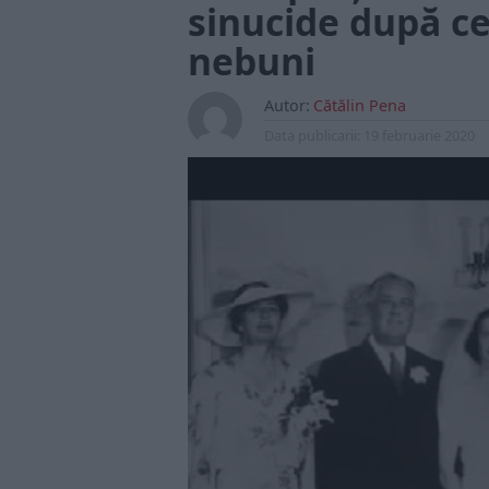
sinucide după ce 
nebuni
Autor:
Cătălin Pena
Data publicarii:
19 februarie 2020