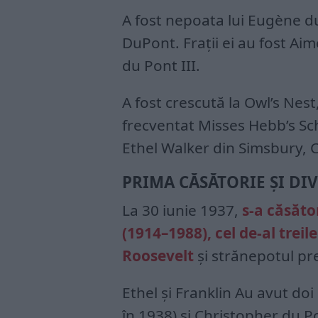
A fost nepoata lui Eugène du
DuPont. Frații ei au fost Ai
du Pont III.
A fost crescută la Owl’s Nest
frecventat Misses Hebb’s Sch
Ethel Walker din Simsbury, 
PRIMA CĂSĂTORIE ȘI DI
La 30 iunie 1937,
s-a căsăto
(1914–1988), cel de-al treil
Roosevelt
și strănepotul pr
Ethel și Franklin Au avut doi
în 1938) și Christopher du P