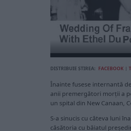
DISTRIBUIE ȘTIREA:
FACEBOOK
|
Înainte fusese internantă de m
anii premergători morții a pe
un spital din New Canaan, C
S-a sinucis cu câteva luni în
căsătoria cu băiatul președin