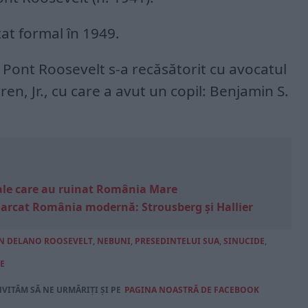
țat formal în 1949.
 Pont Roosevelt s-a recăsătorit cu avocatul
en, Jr., cu care a avut un copil: Benjamin S.
e sale care au ruinat România Mare
marcat România modernă: Strousberg și Hallier
N DELANO ROOSEVELT
,
NEBUNI
,
PRESEDINTELUI SUA
,
SINUCIDE
,
E
NVITĂM SĂ NE URMĂRIȚI ȘI PE
PAGINA NOASTRĂ DE FACEBOOK