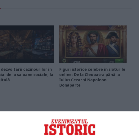
E
 dezvoltării cazinourilor în
Figuri istorice celebre în sloturile
a: de la saloane sociale, la
online: De la Cleopatra până la
gitală
Iulius Cezar și Napoleon
Bonaparte
PORTOFOLIU
Capital