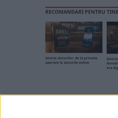
RECOMANDARI PENTRU TIN
Istoria sloturilor: de la primele
Istoria
aparate la sloturile online
Români
era di