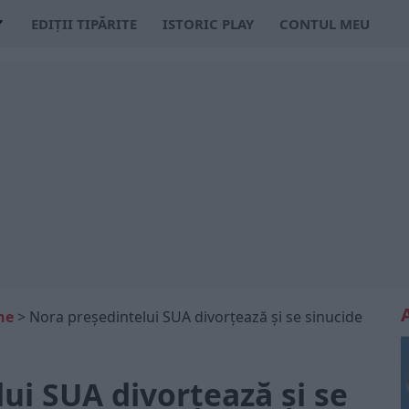
EDIȚII TIPĂRITE
ISTORIC PLAY
CONTUL MEU
ne
>
Nora președintelui SUA divorțează și se sinucide
ui SUA divorțează și se