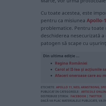
Marte, vor urma protocoale s
Cu toate acestea, este impo
pentru ca misiunea
Apollo-
problematice. Pentru toate
deschiderea nesecurizată a c
patogen să scape cu ușurin
Din ultima ediție ...
Regina României
Carol al II-lea și acțiunil
Afaceri oneroase care au 
ETICHETE:
APOLLO 11
,
NEIL ARMSTRONG
,
SPE
PUBLICAT IN CATEGORIILE:
ARTICOLE ONLIN
DISTRIBUIE ȘTIREA:
FACEBOOK
|
TWITTER
DACĂ VA PLAC MATERIALELE PUBLICATE, VA I