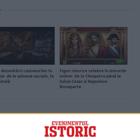
E
 dezvoltării cazinourilor în
Figuri istorice celebre în sloturile
a: de la saloane sociale, la
online: De la Cleopatra până la
gitală
Iulius Cezar și Napoleon
Bonaparte
PORTOFOLIU
Capital