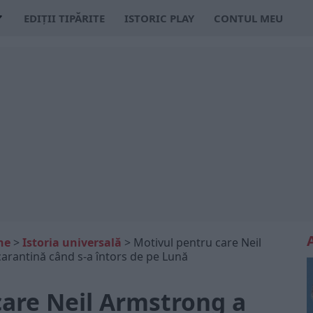
EDIȚII TIPĂRITE
ISTORIC PLAY
CONTUL MEU
ne
>
Istoria universală
>
Motivul pentru care Neil
 carantină când s-a întors de pe Lună
care Neil Armstrong a