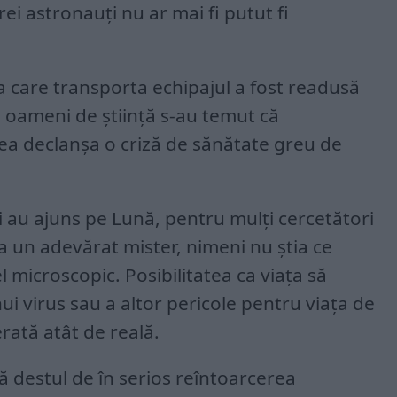
trei astronauți nu ar mai fi putut fi
a care transporta echipajul a fost readusă
 oameni de știință s-au temut că
tea declanșa o criză de sănătate greu de
 au ajuns pe Lună, pentru mulți cercetători
a un adevărat mister, nimeni nu știa ce
el microscopic. Posibilitatea ca viața să
 virus sau a altor pericole pentru viața de
rată atât de reală.
tă destul de în serios reîntoarcerea