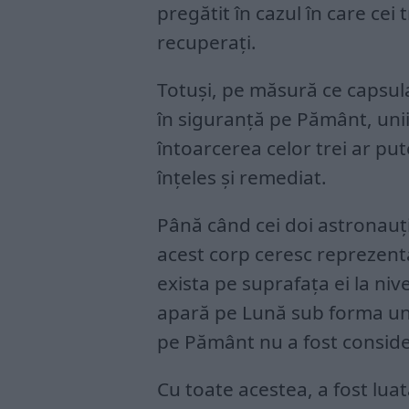
pregătit în cazul în care cei 
recuperați.
Totuși, pe măsură ce capsul
în siguranță pe Pământ, unii
întoarcerea celor trei ar pu
înțeles și remediat.
Până când cei doi astronauți
acest corp ceresc reprezent
exista pe suprafața ei la niv
apară pe Lună sub forma unui
pe Pământ nu a fost conside
Cu toate acestea, a fost lua