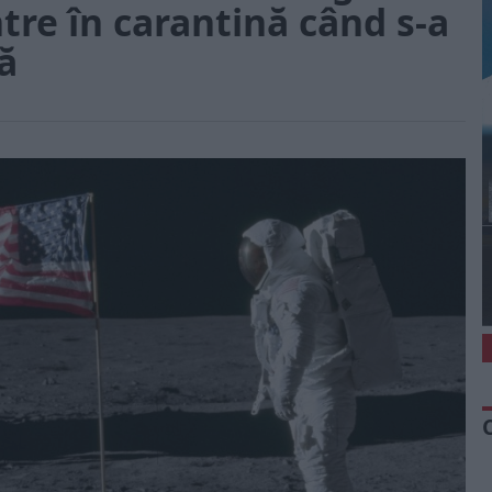
ntre în carantină când s-a
ă