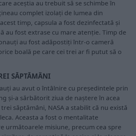
care aceștia au trebuit să se schimbe în
 țineau complet izolați de lumea din
acest timp, capsula a fost dezinfectată și
ă au fost extrase cu mare atenție. Timp de
ronauți au fost adăpostiți într-o cameră
rice boală pe care cei trei ar fi putut să o
REI SĂPTĂMÂNI
nauți au avut o întâlnire cu președintele prin
ng și-a sărbătorit ziua de naștere în acea
trei săptămâni, NASA a stabilit că nu există
 pleca. Aceasta a fost o mentalitate
re următoarele misiune, precum cea spre