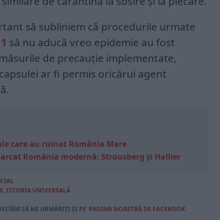
imilare de carantină la sosire și la plecare.
rtant să subliniem că procedurile urmate
11
să nu aducă vreo epidemie au fost
 măsurile de precauție implementate,
apsulei ar fi permis oricărui agent
ță.
e sale care au ruinat România Mare
marcat România modernă: Strousberg și Hallier
CIAL
E
,
ISTORIA UNIVERSALĂ
NVITĂM SĂ NE URMĂRIȚI ȘI PE
PAGINA NOASTRĂ DE FACEBOOK