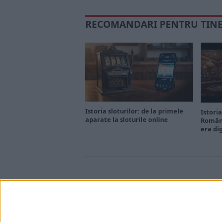
RECOMANDARI PENTRU TIN
Istoria sloturilor: de la primele
Istoria
aparate la sloturile online
Români
era di