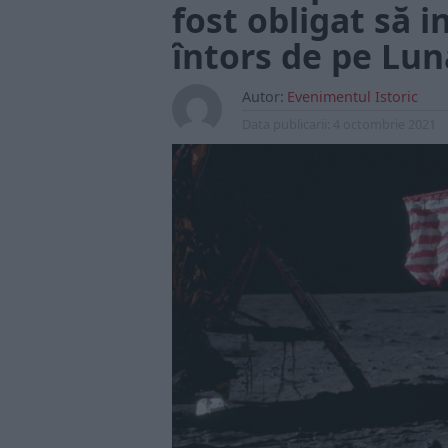
fost obligat să i
întors de pe Lun
Autor:
Evenimentul Istoric
Data publicarii:
4 octombrie 2021