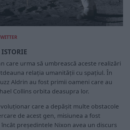
TWITTER
 ISTORIE
 an care urma să umbrească aceste realizări
tdeauna relația umanității cu spațiul. În
uzz Aldrin au fost primii oameni care au
hael Collins orbita deasupra lor.
evoluționar care a depășit multe obstacole
ercare de acest gen, misiunea a fost
 încât președintele Nixon avea un discurs