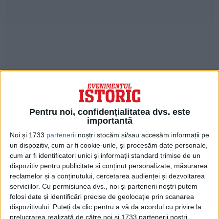
Lada se afla în camera funcţionarilor.
Aceasta a fost înlocuită, în anul 1839, cu o
Pentru noi, confidențialitatea dvs. este
casă metalică. În 1858, a apărut seiful de
importantă
oţel blindat.
Noi și 1733
parteneri
i noștri stocăm și/sau accesăm informații pe
un dispozitiv, cum ar fi cookie-urile, și procesăm date personale,
cum ar fi identificatori unici și informații standard trimise de un
Banca a evoluat treptat către o una
dispozitiv pentru publicitate și conținut personalizate, măsurarea
modernă şi s-a transformat în societate pe
reclamelor și a conținutului, cercetarea audienței și dezvoltarea
serviciilor.
Cu permisiunea dvs., noi și partenerii noștri putem
acţiuni în 1896, dar şi-a păstrat caracterul
folosi date și identificări precise de geolocație prin scanarea
altruist.
dispozitivului. Puteți da clic pentru a vă da acordul cu privire la
prelucrarea realizată de către noi și 1733 partenerii noștri