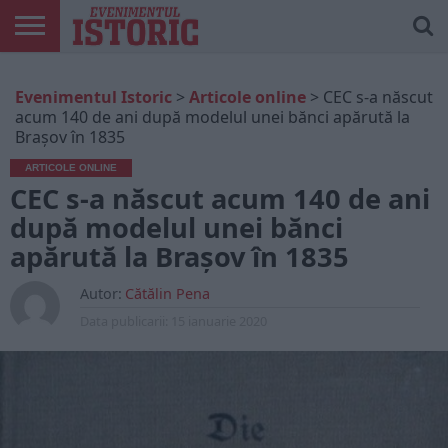
ARTICOLE
ONLINE
EDIȚII
ISTORIC
CONTUL
Evenimentul Istoric
>
Articole online
>
CEC s-a născut
TIPĂRITE
PLAY
MEU
acum 140 de ani după modelul unei bănci apărută la
Braşov în 1835
ARTICOLE ONLINE
CEC s-a născut acum 140 de ani
după modelul unei bănci
apărută la Braşov în 1835
Autor:
Cătălin Pena
Data publicarii:
15 ianuarie 2020