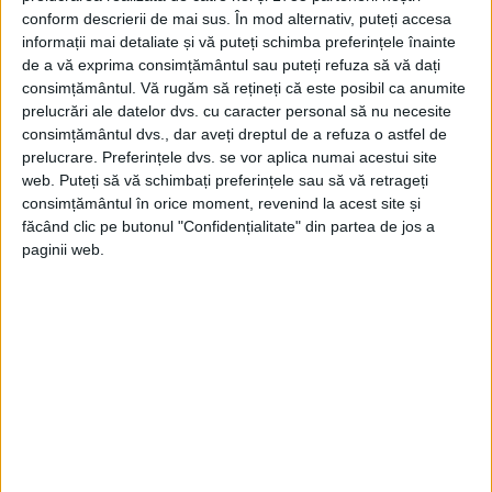
conform descrierii de mai sus. În mod alternativ, puteți accesa
Astfel, până în 1909 investise numai pentru
informații mai detaliate și vă puteți schimba preferințele înainte
scopuri publice, culturale şi economice,
de a vă exprima consimțământul sau puteți refuza să vă dați
consimțământul.
Vă rugăm să rețineți că este posibil ca anumite
impresionanta sumă de 1.542.777
prelucrări ale datelor dvs. cu caracter personal să nu necesite
coroane. A finanţat reconstruirea Palatului
consimțământul dvs., dar aveți dreptul de a refuza o astfel de
prelucrare. Preferințele dvs. se vor aplica numai acestui site
Reduta din Braşov.
web. Puteți să vă schimbați preferințele sau să vă retrageți
consimțământul în orice moment, revenind la acest site și
În iunie a fuzionat cu Banca de comerţ şi
făcând clic pe butonul "Confidențialitate" din partea de jos a
paginii web.
industrie din Braşov şi cu cea din
Bucureşti.
ENCICLOPEDIA
„Minerva. Enciclopedie Română” este o
enciclopedie românească într-un volum,
apărută la Cluj în 1929. A fost elaborată de