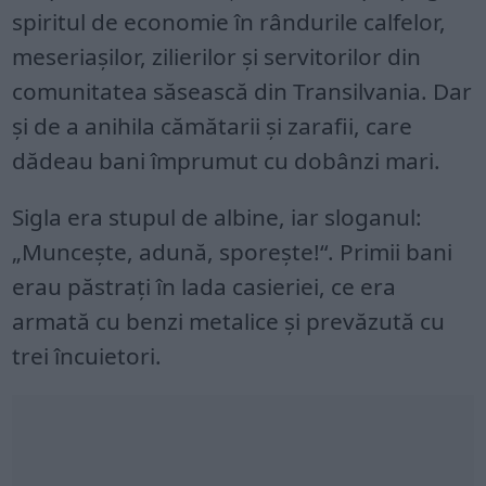
spiritul de economie în rândurile calfelor,
meseriaşilor, zilierilor şi servitorilor din
comunitatea săsească din Transilvania. Dar
şi de a anihila cămătarii şi zarafii, care
dădeau bani împrumut cu dobânzi mari.
Sigla era stupul de albine, iar sloganul:
„Munceşte, adună, sporeşte!“. Primii bani
erau păstraţi în lada casieriei, ce era
armată cu benzi metalice şi prevăzută cu
trei încuietori.