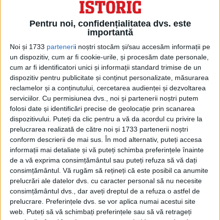
CARE ESTE EXPLICAȚIA ȘTIINȚIFICĂ?
Pentru noi, confidențialitatea dvs. este
importantă
Explicația găsită de oamenii de știință nu
Noi și 1733
parteneri
i noștri stocăm și/sau accesăm informații pe
are nimic de a face cu supranaturalul.
un dispozitiv, cum ar fi cookie-urile, și procesăm date personale,
Cercetările publicate de Jurnalul de Științe
cum ar fi identificatori unici și informații standard trimise de un
dispozitiv pentru publicitate și conținut personalizate, măsurarea
Arheologice și Antropologice arată că
reclamelor și a conținutului, cercetarea audienței și dezvoltarea
există o fisură de pe suprafața pământului,
serviciilor.
Cu permisiunea dvs., noi și partenerii noștri putem
folosi date și identificări precise de geolocație prin scanarea
adânc sub templu, de unde ajunge la
dispozitivului. Puteți da clic pentru a vă da acordul cu privire la
suprafață dioxid de carbon la concentrații
prelucrarea realizată de către noi și 1733 partenerii noștri
conform descrierii de mai sus. În mod alternativ, puteți accesa
atât de mari încât poate provoca moartea.
informații mai detaliate și vă puteți schimba preferințele înainte
Folosind un analizor portabil de gaz, Hardy
de a vă exprima consimțământul sau puteți refuza să vă dați
consimțământul.
Vă rugăm să rețineți că este posibil ca anumite
Pfanz și echipa sa de vulcanologi au
prelucrări ale datelor dvs. cu caracter personal să nu necesite
descoperit CO2 la niveluri cuprinse între 4
consimțământul dvs., dar aveți dreptul de a refuza o astfel de
prelucrare. Preferințele dvs. se vor aplica numai acestui site
și 53% la gura peșterii și până la 91% în
web. Puteți să vă schimbați preferințele sau să vă retrageți