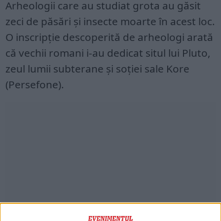
Arheologii care au studiat grota au găsit
zeci de păsări și insecte moarte în acest loc.
O inscripție descoperită de arheologi arată
că vechii romani i-au dedicat situl lui Pluto,
zeul lumii subterane și soției sale Kore
(Persefone).