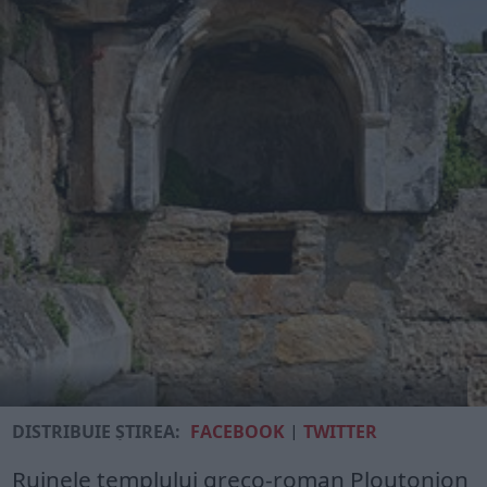
DISTRIBUIE ȘTIREA:
FACEBOOK
|
TWITTER
Ruinele templului greco-roman Ploutonion