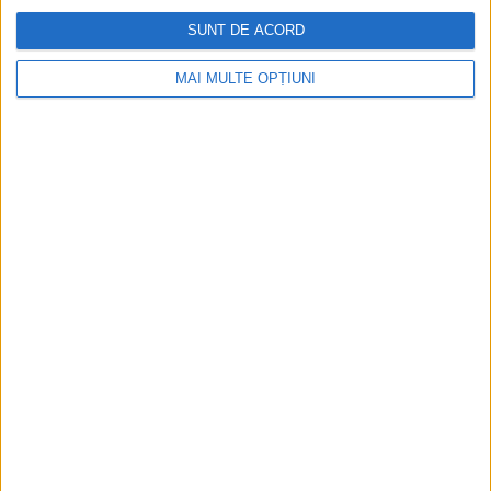
SUNT DE ACORD
MAI MULTE OPȚIUNI
Ediția tipărită
Mai multe articole