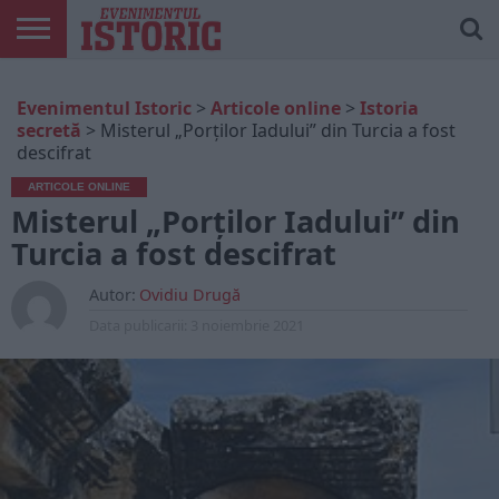
ARTICOLE
ONLINE
EDIȚII
ISTORIC
CONTUL
Evenimentul Istoric
>
Articole online
>
Istoria
TIPĂRITE
PLAY
MEU
secretă
>
Misterul „Porților Iadului” din Turcia a fost
descifrat
ARTICOLE ONLINE
Misterul „Porților Iadului” din
Turcia a fost descifrat
Autor:
Ovidiu Drugă
Data publicarii:
3 noiembrie 2021