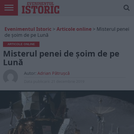
ARTICOLE
ONLINE
EDIȚII
ISTORIC
CONTUL
Evenimentul Istoric
>
Articole online
>
Misterul penei
TIPĂRITE
PLAY
MEU
de șoim de pe Lună
ARTICOLE ONLINE
Misterul penei de șoim de pe
Lună
Autor:
Adrian Pătrușcă
Data publicarii:
21 decembrie 2019