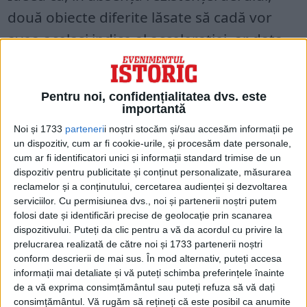
două obiecte diferite lăsate să cadă vor
avea același indice al accelerației, ar data
din 1589, anul experimentului lui Galileo
Galilei în Turnul din Pisa. Legenda spune că
Pentru noi, confidențialitatea dvs. este
savantul a lăsat să cadă două bile de mase
importantă
diferite pentru a demonstra că au o
Noi și 1733
parteneri
i noștri stocăm și/sau accesăm informații pe
un dispozitiv, cum ar fi cookie-urile, și procesăm date personale,
accelerație egală, indiferent de masă.
cum ar fi identificatori unici și informații standard trimise de un
dispozitiv pentru publicitate și conținut personalizate, măsurarea
Deși nu se știe dacă povestea despre acest
reclamelor și a conținutului, cercetarea audienței și dezvoltarea
serviciilor.
Cu permisiunea dvs., noi și partenerii noștri putem
experiment este apocrifă, este cât se poate
folosi date și identificări precise de geolocație prin scanarea
de real că Galileo a formulat „legea
dispozitivului. Puteți da clic pentru a vă da acordul cu privire la
prelucrarea realizată de către noi și 1733 partenerii noștri
corpurilor căzătoare”, care afirmă că toate
conform descrierii de mai sus. În mod alternativ, puteți accesa
corpurile cad cu aceeași viteză în vid.
informații mai detaliate și vă puteți schimba preferințele înainte
de a vă exprima consimțământul sau puteți refuza să vă dați
consimțământul.
Vă rugăm să rețineți că este posibil ca anumite