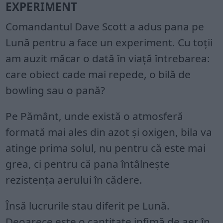
EXPERIMENT
Comandantul Dave Scott a adus pana pe
Lună pentru a face un experiment. Cu toții
am auzit măcar o dată în viață întrebarea:
care obiect cade mai repede, o bilă de
bowling sau o pană?
Pe Pământ, unde există o atmosferă
formată mai ales din azot și oxigen, bila va
atinge prima solul, nu pentru că este mai
grea, ci pentru că pana întâlnește
rezistența aerului în cădere.
Însă lucrurile stau diferit pe Lună.
Deoarece este o cantitate infimă de aer în