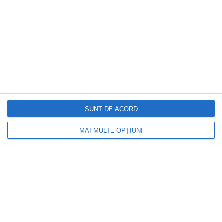
De la Cleopatra până la Iulius Cezar și
Napoleon Bonaparte
Aprilie 2026
SUNT DE ACORD
MAI MULTE OPȚIUNI