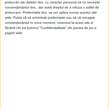
prelucrări ale datelor dvs. cu caracter personal să nu necesite
consimțământul dvs., dar aveți dreptul de a refuza o astfel de
De altfel, „simulările curenților marini au
prelucrare. Preferințele dvs. se vor aplica numai acestui site
arătat și ele cum un obiect plutitor ar fi
web. Puteți să vă schimbați preferințele sau să vă retrageți
consimțământul în orice moment, revenind la acest site și
putut, în ciuda probabilității foarte mici, să
făcând clic pe butonul "Confidențialitate" din partea de jos a
plutească în derivă de la punctul unde se
paginii web.
afla Titanicul pe 13 aprilie 1912 până la
golful Fundy”, după cum a arătat
profesorul Bourgault într-un bilanț de
etapă dat publicității de cercetători pe site-
ul universității.
În cele din urmă, scrisul este cel care a
suscitat discordia. Din punctul de vedere al
Muzeului Național al Educației din Rouen
nu există nici o îndoială: este într-adevăr