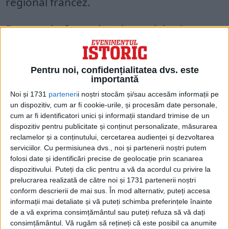
regional francez.
Deocamdată, rezultatele parțiale ale
cercetării au validat teza unui document
autentic. Sticla și scrisoarea par să
Pentru noi, confidențialitatea dvs. este
corespundă cu data înscrisă, potrivit
importantă
arheologului Manon Savard.
Noi și 1731
parteneri
i noștri stocăm și/sau accesăm informații pe
un dispozitiv, cum ar fi cookie-urile, și procesăm date personale,
cum ar fi identificatori unici și informații standard trimise de un
dispozitiv pentru publicitate și conținut personalizate, măsurarea
reclamelor și a conținutului, cercetarea audienței și dezvoltarea
serviciilor.
Cu permisiunea dvs., noi și partenerii noștri putem
folosi date și identificări precise de geolocație prin scanarea
dispozitivului. Puteți da clic pentru a vă da acordul cu privire la
prelucrarea realizată de către noi și 1731 partenerii noștri
conform descrierii de mai sus. În mod alternativ, puteți accesa
informații mai detaliate și vă puteți schimba preferințele înainte
de a vă exprima consimțământul sau puteți refuza să vă dați
consimțământul.
Vă rugăm să rețineți că este posibil ca anumite