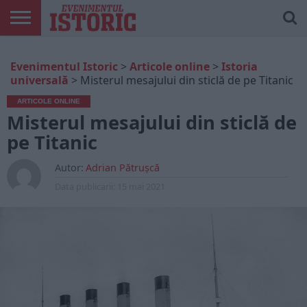
ARTICOLE
ONLINE
EDIȚII
ISTORIC
CONTUL
Evenimentul Istoric
>
Articole online
>
Istoria
TIPĂRITE
PLAY
MEU
universală
>
Misterul mesajului din sticlă de pe Titanic
ARTICOLE ONLINE
Misterul mesajului din sticlă de
pe Titanic
Autor:
Adrian Pătrușcă
Data publicarii:
15 mai 2021