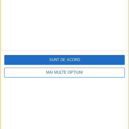
Napoleon Bonaparte
Aprilie 2026
SUNT DE ACORD
MAI MULTE OPȚIUNI