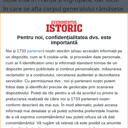
în care se afla corpul generalului rămăsese
necunoscut.
Acum, după sosirea rezultatelor, este cert:
Pentru noi, confidențialitatea dvs. este
generalul favorit al lui Napoleon a fost
importantă
identificat oficial.
Noi și 1733
parteneri
i noștri stocăm și/sau accesăm informații pe
un dispozitiv, cum ar fi cookie-urile, și procesăm date personale,
cum ar fi identificatori unici și informații standard trimise de un
Scheletul găsit de arheologi era într-un
dispozitiv pentru publicitate și conținut personalizate, măsurarea
sicriu din lemn într-un parc sub fundația
reclamelor și a conținutului, cercetarea audienței și dezvoltarea
serviciilor.
Cu permisiunea dvs., noi și partenerii noștri putem
unei săli de dans.
folosi date și identificări precise de geolocație prin scanarea
dispozitivului. Puteți da clic pentru a vă da acordul cu privire la
prelucrarea realizată de către noi și 1733 partenerii noștri
conform descrierii de mai sus. În mod alternativ, puteți accesa
informații mai detaliate și vă puteți schimba preferințele înainte
de a vă exprima consimțământul sau puteți refuza să vă dați
consimțământul.
Vă rugăm să rețineți că este posibil ca anumite