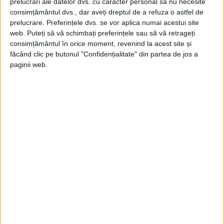
prelucrări ale datelor dvs. cu caracter personal să nu necesite
consimțământul dvs., dar aveți dreptul de a refuza o astfel de
prelucrare. Preferințele dvs. se vor aplica numai acestui site
web. Puteți să vă schimbați preferințele sau să vă retrageți
consimțământul în orice moment, revenind la acest site și
făcând clic pe butonul "Confidențialitate" din partea de jos a
paginii web.
De la început analiștii au spus că rănile
suferite de bărbatul căruia îi aparținea
scheletul din Smolensk sunt în
concordanță cu cele ale lui Gudin, un
veteran al războaielor revoluției franceze și
napoleoniene.
„Imediat ce am văzut scheletul cu un
singur picior, am știut că este vorba despre
omul nostru”, a explicat șefa echipei de