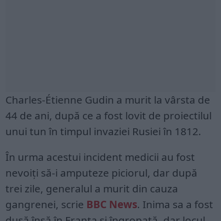
Charles-Étienne Gudin a murit la vârsta de
44 de ani, după ce a fost lovit de proiectilul
unui tun în timpul invaziei Rusiei în 1812.
În urma acestui incident medicii au fost
nevoiți să-i amputeze piciorul, dar după
trei zile, generalul a murit din cauza
gangrenei, scrie
BBC News
. Inima sa a fost
dusă însă în Franța și îngropată, dar locul