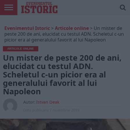
ARTICOLE
ONLINE
EDIȚII
ISTORIC
CONTUL
Evenimentul Istoric
>
Articole online
>
Un mister de
TIPĂRITE
PLAY
MEU
peste 200 de ani, elucidat cu testul ADN. Scheletul c-un
picior era al generalului favorit al lui Napoleon
ARTICOLE ONLINE
Un mister de peste 200 de ani,
elucidat cu testul ADN.
Scheletul c-un picior era al
generalului favorit al lui
Napoleon
Autor:
Istvan Deak
Data publicarii:
7 noiembrie 2019