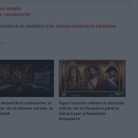
IA
,
VREMEA
E
,
CALEIDOSCOP
NVITĂM SĂ NE URMĂRIȚI ȘI PE
PAGINA NOASTRĂ DE FACEBOOK
E
 dezvoltării cazinourilor în
Figuri istorice celebre în sloturile
a: de la saloane sociale, la
online: De la Cleopatra până la
gitală
Iulius Cezar și Napoleon
Bonaparte