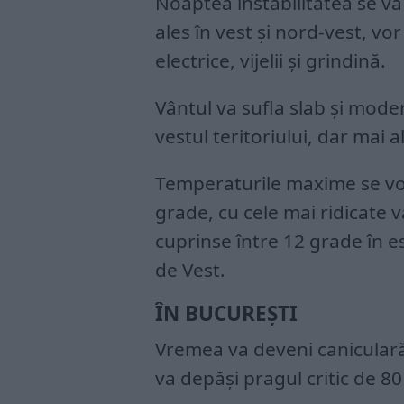
Noaptea instabilitatea se va 
ales în vest și nord-vest, vo
electrice, vijelii și grindină.
Vântul va sufla slab şi moder
vestul teritoriului, dar mai a
Temperaturile maxime se vor 
grade, cu cele mai ridicate va
cuprinse între 12 grade în es
de Vest.
ÎN BUCUREȘTI
Vremea va deveni caniculară
va depăși pragul critic de 80