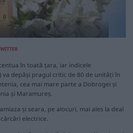
TWITTER
entua în toată țara, iar indicele
a depăși pragul critic de 80 de unități în
ntenia, cea mai mare parte a Dobrogei și
vania și Maramureș.
-amiaza și seara, pe alocuri, mai ales la deal
cărcări electrice.