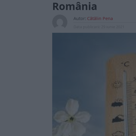
România
Autor:
Cătălin Pena
Data publicarii:
29 iunie 2021