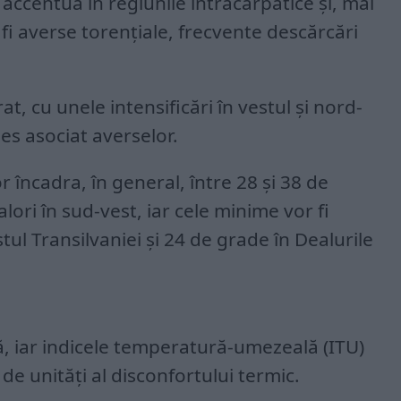
accentua în regiunile intracarpatice și, mai
r fi averse torențiale, frecvente descărcări
at, cu unele intensificări în vestul și nord-
les asociat averselor.
încadra, în general, între 28 și 38 de
lori în sud-vest, iar cele minime vor fi
tul Transilvaniei şi 24 de grade în Dealurile
, iar indicele temperatură-umezeală (ITU)
 de unități al disconfortului termic.