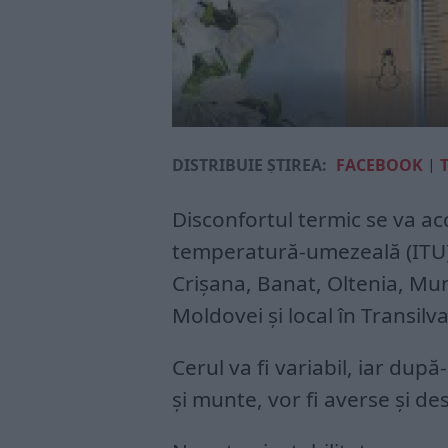
DISTRIBUIE ȘTIREA:
FACEBOOK
|
Disconfortul termic se va acc
temperatură-umezeală (ITU) v
Crișana, Banat, Oltenia, Mu
Moldovei și local în Transil
Cerul va fi variabil, iar după
și munte, vor fi averse și des