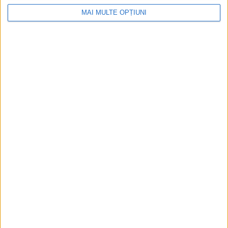
MAI MULTE OPȚIUNI
Ediția tipărită
Mai multe articole