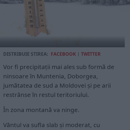
DISTRIBUIE ȘTIREA:
FACEBOOK
|
TWITTER
Vor fi precipitaţii mai ales sub formã de
ninsoare în Muntenia, Doborgea,
jumãtatea de sud a Moldovei şi pe arii
restrânse în restul teritoriului.
În zona montanã va ninge.
Vântul va sufla slab şi moderat, cu