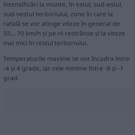
intensificãri la munte, în estul, sud-estul,
sud-vestul teritoriului, zone în care la
rafalã se vor atinge viteze în general de
55… 70 km/h şi pe rii restrânse şi la viteze
mai mici în restul teritoriului.
Temperaturile maxime se vor încadra între
-4 şi 4 grade, iar cele minime între -8 şi -1
grad.