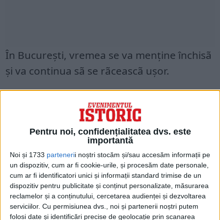
În București, vremea se va menţine închisã
şi va continua sã se rãceascã uşor.
Temporar, în prima parte a intervalului, vor
fi precipitaţii slabe, mai ales sub formã de
ninsoare.
Pentru noi, confidențialitatea dvs. este
importantă
Vântul va sufla slab şi moderat.
Noi și 1733
parteneri
i noștri stocăm și/sau accesăm informații pe
un dispozitiv, cum ar fi cookie-urile, și procesăm date personale,
cum ar fi identificatori unici și informații standard trimise de un
Temperatura maximã se va situa în jurul
dispozitiv pentru publicitate și conținut personalizate, măsurarea
valorii de 2 grade, iar cea minimã va fi de
reclamelor și a conținutului, cercetarea audienței și dezvoltarea
serviciilor.
Cu permisiunea dvs., noi și partenerii noștri putem
-4…-2 grade.
folosi date și identificări precise de geolocație prin scanarea