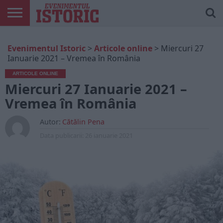
ARTICOLE
ONLINE
EDIȚII
ISTORIC
CONTUL
Evenimentul Istoric
>
Articole online
>
Miercuri 27
TIPĂRITE
PLAY
MEU
Ianuarie 2021 – Vremea în România
ARTICOLE ONLINE
Miercuri 27 Ianuarie 2021 –
Vremea în România
Autor:
Cătălin Pena
Data publicarii:
26 ianuarie 2021