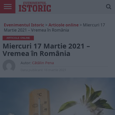
ARTICOLE
ONLINE
EDIȚII
ISTORIC
CONTUL
Evenimentul Istoric
>
Articole online
>
Miercuri 17
TIPĂRITE
PLAY
MEU
Martie 2021 – Vremea în România
ARTICOLE ONLINE
Miercuri 17 Martie 2021 –
Vremea în România
Autor:
Cătălin Pena
Data publicarii:
16 martie 2021