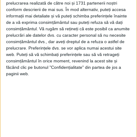
prelucrarea realizată de către noi și 1731 partenerii noștri
conform descrierii de mai sus. În mod alternativ, puteți accesa
informații mai detaliate și vă puteți schimba preferințele înainte
de a vă exprima consimțământul sau puteți refuza să vă dați
consimțământul.
Vă rugăm să rețineți că este posibil ca anumite
prelucrări ale datelor dvs. cu caracter personal să nu necesite
consimțământul dvs., dar aveți dreptul de a refuza o astfel de
prelucrare. Preferințele dvs. se vor aplica numai acestui site
web. Puteți să vă schimbați preferințele sau să vă retrageți
consimțământul în orice moment, revenind la acest site și
făcând clic pe butonul "Confidențialitate" din partea de jos a
paginii web.
Sursa: stirimeteo.ro