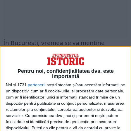
În București, vremea se va menţine
închisă, temporar va ploua, iar vântul va
sufla în general moderat.
Pentru noi, confidențialitatea dvs. este
Temperatura maximă va fi de 6….7 grade,
importantă
iar cea minimă va fi de 1…2 grade.
Noi și 1731
parteneri
i noștri stocăm și/sau accesăm informații pe
un dispozitiv, cum ar fi cookie-urile, și procesăm date personale,
cum ar fi identificatori unici și informații standard trimise de un
dispozitiv pentru publicitate și conținut personalizate, măsurarea
reclamelor și a conținutului, cercetarea audienței și dezvoltarea
serviciilor.
Cu permisiunea dvs., noi și partenerii noștri putem
folosi date și identificări precise de geolocație prin scanarea
dispozitivului. Puteți da clic pentru a vă da acordul cu privire la