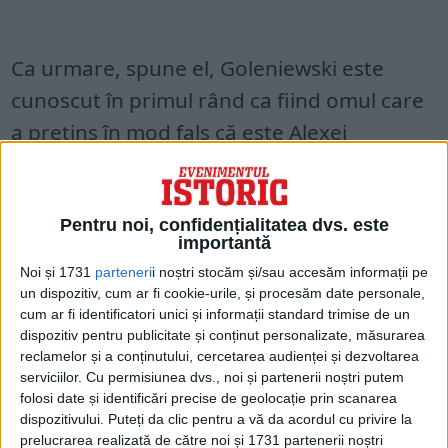
Ca urmare, spune el, Goleniewski este
cunoscut în primul rând ca fiind omul care
a pretins în mod fals că este Alexei
Romanov, moștenitorul aparent al
ultimului țar al Rusiei.
Pentru noi, confidențialitatea dvs. este
„Contribuția sa extraordinară la
importantă
securitatea națională occidentală a fost
Noi și 1731
parteneri
i noștri stocăm și/sau accesăm informații pe
în mare parte ștearsă din istorie”, spune
un dispozitiv, cum ar fi cookie-urile, și procesăm date personale,
cum ar fi identificatori unici și informații standard trimise de un
Tate.
dispozitiv pentru publicitate și conținut personalizate, măsurarea
reclamelor și a conținutului, cercetarea audienței și dezvoltarea
Fost colaborator al naziștilor, Goleniewski a
serviciilor.
Cu permisiunea dvs., noi și partenerii noștri putem
folosi date și identificări precise de geolocație prin scanarea
ajuns să devină un ofițer de
dispozitivului. Puteți da clic pentru a vă da acordul cu privire la
contrainformații de rang înalt pentru
prelucrarea realizată de către noi și 1731 partenerii noștri