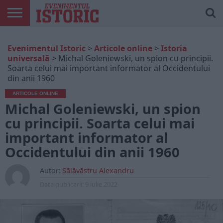
ARTICOLE
ONLINE
EDIȚII
ISTORIC
CONTUL
Evenimentul Istoric
>
Articole online
>
Istoria
TIPĂRITE
PLAY
MEU
universală
>
Michal Goleniewski, un spion cu principii.
Soarta celui mai important informator al Occidentului
din anii 1960
ARTICOLE ONLINE
Michal Goleniewski, un spion
cu principii. Soarta celui mai
important informator al
Occidentului din anii 1960
Autor:
Sălăvăstru Alexandru
Data publicarii:
9 iulie 2022