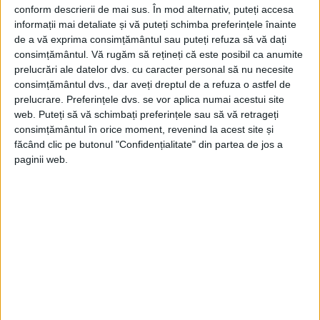
conform descrierii de mai sus. În mod alternativ, puteți accesa
serviciile de informații poloneze după cel
informații mai detaliate și vă puteți schimba preferințele înainte
de-al doilea război mondial. El spiona deja
de a vă exprima consimțământul sau puteți refuza să vă dați
consimțământul.
Vă rugăm să rețineți că este posibil ca anumite
serviciile secrete poloneze pentru KGB
prelucrări ale datelor dvs. cu caracter personal să nu necesite
când, în aprilie 1958, a decis să înceapă să
consimțământul dvs., dar aveți dreptul de a refuza o astfel de
prelucrare. Preferințele dvs. se vor aplica numai acestui site
trimită în mod anonim către FBI materiale
web. Puteți să vă schimbați preferințele sau să vă retrageți
ale KGB și ale serviciilor secrete poloneze,
consimțământul în orice moment, revenind la acest site și
făcând clic pe butonul "Confidențialitate" din partea de jos a
precum și informații militare sovietice.
paginii web.