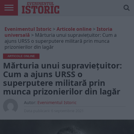
ARTICOLE
ONLINE
EDIȚII
ISTORIC
CONTUL
Evenimentul Istoric
>
Articole online
>
Istoria
TIPĂRITE
PLAY
MEU
universală
>
Mărturia unui supraviețuitor: Cum a
ajuns URSS o superputere militară prin munca
prizonierilor din lagăr
ARTICOLE ONLINE
Mărturia unui supraviețuitor:
Cum a ajuns URSS o
superputere militară prin
munca prizonierilor din lagăr
Autor:
Evenimentul Istoric
Data publicarii:
6 septembrie 2021