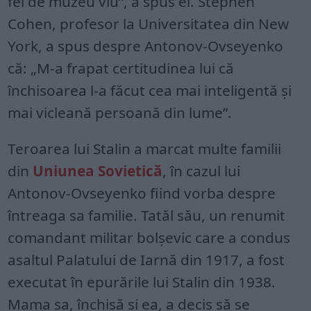
fel de muzeu viu”, a spus el. Stephen
Cohen, profesor la Universitatea din New
York, a spus despre Antonov-Ovseyenko
că: „M-a frapat certitudinea lui că
închisoarea l-a făcut cea mai inteligentă și
mai vicleană persoană din lume”.
Teroarea lui Stalin a marcat multe familii
din
Uniunea Sovietică
, în cazul lui
Antonov-Ovseyenko fiind vorba despre
întreaga sa familie. Tatăl său, un renumit
comandant militar bolșevic care a condus
asaltul Palatului de Iarnă din 1917, a fost
executat în epurările lui Stalin din 1938.
Mama sa, închisă și ea, a decis să se