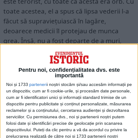
este terorist, cu toate că acesta era orb. Cu
toate acestea, el a spus că lipsa vederii l-a
făcut să supraviețuiască în lagăre,
deoarece medicii îl protejau de munca
grea. Însă, nu a fost departe de a muri,
însă de această dată din cauza foametei.
„300.000 de oameni au murit în lagăre într-
un an. Ne-au dat porții mici de carne și unt,
Pentru noi, confidențialitatea dvs. este
importantă
dar chiar și astea erau luate de criminalii
Noi și 1733
parteneri
i noștri stocăm și/sau accesăm informații pe
din tabără.”
un dispozitiv, cum ar fi cookie-urile, și procesăm date personale,
cum ar fi identificatori unici și informații standard trimise de un
dispozitiv pentru publicitate și conținut personalizate, măsurarea
Datorită faptului că avea o voce puternică
reclamelor și a conținutului, cercetarea audienței și dezvoltarea
și că putea cânta, comandanții de tabără l-
serviciilor.
Cu permisiunea dvs., noi și partenerii noștri putem
folosi date și identificări precise de geolocație prin scanarea
au lăsat să cânte pentru ei. Pentru
dispozitivului. Puteți da clic pentru a vă da acordul cu privire la
comandanții lagărului a fost amuzant când
prelucrarea realizată de către noi și 1733 partenerii noștri