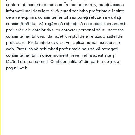
conform descrierii de mai sus. În mod alternativ, puteți accesa
l-au pus să se ducă la radio și să citească
informații mai detaliate și vă puteți schimba preferințele înainte
unul dintre discursurile lui Stalin. „Practic,
de a vă exprima consimțământul sau puteți refuza să vă dați
consimțământul.
Vă rugăm să rețineți că este posibil ca anumite
m-au dus până la postul de radio, unde a
prelucrări ale datelor dvs. cu caracter personal să nu necesite
trebuit să citesc cuvintele celui care îmi era
consimțământul dvs., dar aveți dreptul de a refuza o astfel de
prelucrare. Preferințele dvs. se vor aplica numai acestui site
dușman.”
web. Puteți să vă schimbați preferințele sau să vă retrageți
consimțământul în orice moment, revenind la acest site și
făcând clic pe butonul "Confidențialitate" din partea de jos a
paginii web.