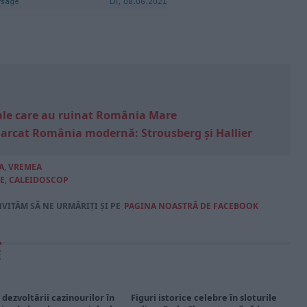
e sale care au ruinat România Mare
marcat România modernă: Strousberg și Hallier
A
,
VREMEA
E
,
CALEIDOSCOP
NVITĂM SĂ NE URMĂRIȚI ȘI PE
PAGINA NOASTRĂ DE FACEBOOK
E
 dezvoltării cazinourilor în
Figuri istorice celebre în sloturile