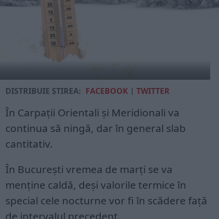
DISTRIBUIE ȘTIREA:
FACEBOOK
|
TWITTER
În Carpaţii Orientali şi Meridionali va
continua să ningă, dar în general slab
cantitativ.
În București vremea de marți se va
menţine caldă, deşi valorile termice în
special cele nocturne vor fi în scădere faţă
de intervalul precedent.