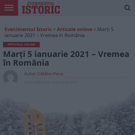
ARTICOLE
ONLINE
EDIȚII
ISTORIC
CONTUL
Evenimentul Istoric
>
Articole online
>
Marți 5
TIPĂRITE
PLAY
MEU
ianuarie 2021 – Vremea în România
ARTICOLE ONLINE
Marți 5 ianuarie 2021 – Vremea
în România
Autor:
Cătălin Pena
Data publicarii:
4 ianuarie 2021