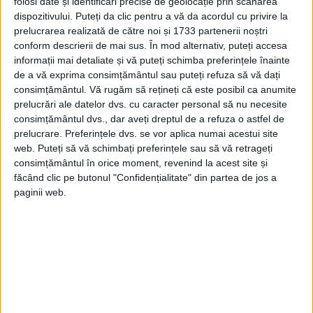
folosi date și identificări precise de geolocație prin scanarea
dispozitivului. Puteți da clic pentru a vă da acordul cu privire la
Bacău: 8°C
prelucrarea realizată de către noi și 1733 partenerii noștri
conform descrierii de mai sus. În mod alternativ, puteți accesa
informații mai detaliate și vă puteți schimba preferințele înainte
Timișoara: 7°C
de a vă exprima consimțământul sau puteți refuza să vă dați
consimțământul.
Vă rugăm să rețineți că este posibil ca anumite
Oradea: 7°C
prelucrări ale datelor dvs. cu caracter personal să nu necesite
consimțământul dvs., dar aveți dreptul de a refuza o astfel de
Sibiu: 7°C
prelucrare. Preferințele dvs. se vor aplica numai acestui site
web. Puteți să vă schimbați preferințele sau să vă retrageți
consimțământul în orice moment, revenind la acest site și
Giurgiu: 11°C
făcând clic pe butonul "Confidențialitate" din partea de jos a
paginii web.
Galați: 11°C
Arad: 7°C
Piatra Neamț: 8°C