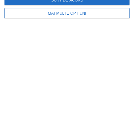
SUNT DE ACORD
MAI MULTE OPȚIUNI
Ediția tipărită
Mai multe articole