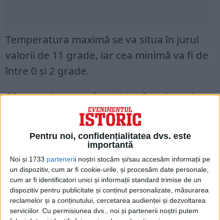
Temperatura maximă se va situa în jurul
valorii de 11 grade, iar cea minimă va fi de
între 0 și 2 grade.
Câte grade se vor înregistra în cele mai
mari orașe din România:
Brașov: 8°C
Pentru noi, confidențialitatea dvs. este
importantă
Noi și 1733
parteneri
i noștri stocăm și/sau accesăm informații pe
Iași: 7°C
un dispozitiv, cum ar fi cookie-urile, și procesăm date personale,
cum ar fi identificatori unici și informații standard trimise de un
Cluj Napoca: 7°C
dispozitiv pentru publicitate și conținut personalizate, măsurarea
reclamelor și a conținutului, cercetarea audienței și dezvoltarea
serviciilor.
Cu permisiunea dvs., noi și partenerii noștri putem
Constanța: 12°C