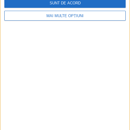
SUNT DE ACORD
MAI MULTE OPȚIUNI
Ediția tipărită
Mai multe articole