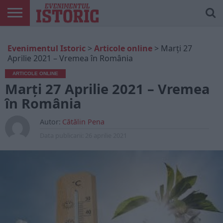
ARTICOLE
ONLINE
EDIȚII
ISTORIC
CONTUL
Evenimentul Istoric
>
Articole online
>
Marți 27
TIPĂRITE
PLAY
MEU
Aprilie 2021 – Vremea în România
ARTICOLE ONLINE
Marți 27 Aprilie 2021 – Vremea
în România
Autor:
Cătălin Pena
Data publicarii:
26 aprilie 2021