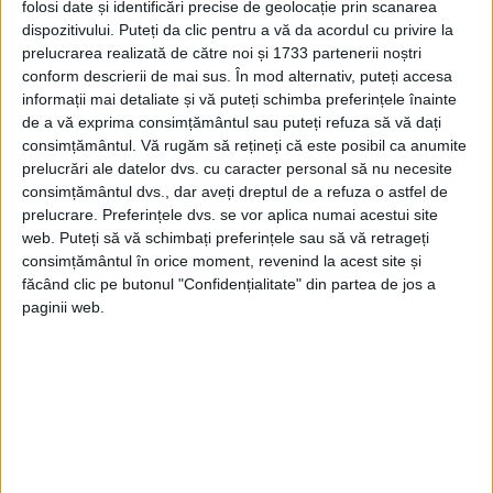
folosi date și identificări precise de geolocație prin scanarea
grade, iar cea minimă de 7…8 grade.
dispozitivului. Puteți da clic pentru a vă da acordul cu privire la
prelucrarea realizată de către noi și 1733 partenerii noștri
conform descrierii de mai sus. În mod alternativ, puteți accesa
informații mai detaliate și vă puteți schimba preferințele înainte
de a vă exprima consimțământul sau puteți refuza să vă dați
consimțământul.
Vă rugăm să rețineți că este posibil ca anumite
prelucrări ale datelor dvs. cu caracter personal să nu necesite
consimțământul dvs., dar aveți dreptul de a refuza o astfel de
prelucrare. Preferințele dvs. se vor aplica numai acestui site
web. Puteți să vă schimbați preferințele sau să vă retrageți
consimțământul în orice moment, revenind la acest site și
făcând clic pe butonul "Confidențialitate" din partea de jos a
paginii web.