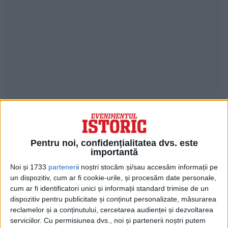
În București, valorile termice diurne, în
scădere faţă de intervalul anterior, vor
caracteriza o vreme rece pentru ultima
Pentru noi, confidențialitatea dvs. este
importantă
decadă a lunii aprilie.
Noi și 1733
parteneri
i noștri stocăm și/sau accesăm informații pe
un dispozitiv, cum ar fi cookie-urile, și procesăm date personale,
Cerul va avea înnorări și temporar va ploua
cum ar fi identificatori unici și informații standard trimise de un
slab. Vântul va sufla slab și moderat.
dispozitiv pentru publicitate și conținut personalizate, măsurarea
reclamelor și a conținutului, cercetarea audienței și dezvoltarea
serviciilor.
Cu permisiunea dvs., noi și partenerii noștri putem
Temperatura maximă va fi de 14…15