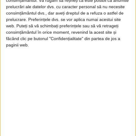
consimțământul.
Vă rugăm să rețineți că este posibil ca anumite
sărbători ocazii speciale și a distra masele.
prelucrări ale datelor dvs. cu caracter personal să nu necesite
consimțământul dvs., dar aveți dreptul de a refuza o astfel de
Deși Colosseumul din Roma este de
prelucrare. Preferințele dvs. se vor aplica numai acestui site
departe cel mai faimos amfiteatru care a
web. Puteți să vă schimbați preferințele sau să vă retrageți
consimțământul în orice moment, revenind la acest site și
găzduit jocuri de gladiatori, acestea au
făcând clic pe butonul "Confidențialitate" din partea de jos a
avut loc oficial în tot imperiul din 105 î.Hr.
paginii web.
până în 404 d.Hr.