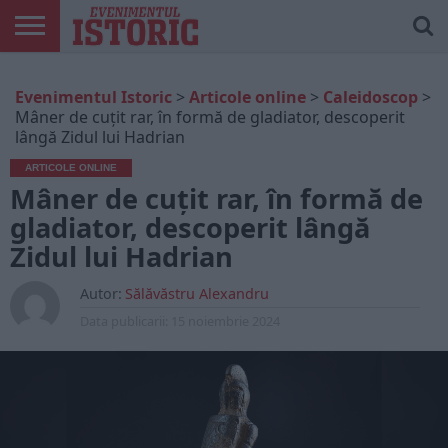
ARTICOLE
ONLINE
EDIȚII
ISTORIC
CONTUL
Evenimentul Istoric
>
Articole online
>
Caleidoscop
>
TIPĂRITE
PLAY
MEU
Mâner de cuțit rar, în formă de gladiator, descoperit
lângă Zidul lui Hadrian
ARTICOLE ONLINE
Mâner de cuțit rar, în formă de
gladiator, descoperit lângă
Zidul lui Hadrian
Autor:
Sălăvăstru Alexandru
Data publicarii:
15 noiembrie 2024