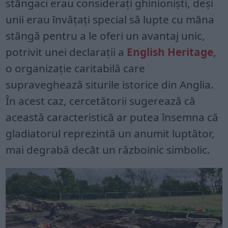
stângaci erau considerați ghinioniști, deși
unii erau învățați special să lupte cu mâna
stângă pentru a le oferi un avantaj unic,
potrivit unei declarații a
English Heritage
,
o organizație caritabilă care
supraveghează siturile istorice din Anglia.
În acest caz, cercetătorii sugerează că
această caracteristică ar putea însemna că
gladiatorul reprezintă un anumit luptător,
mai degrabă decât un războinic simbolic.