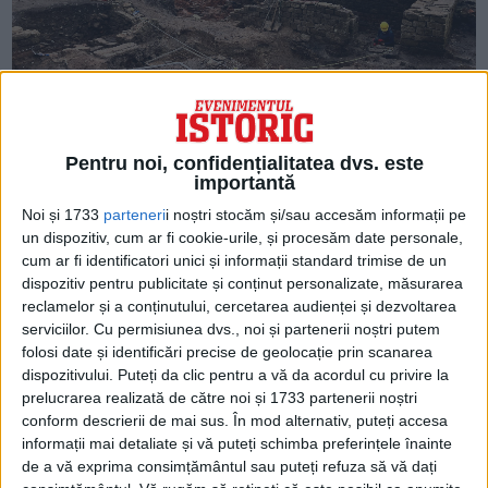
Pentru noi, confidențialitatea dvs. este
ÎN ROMA ANTICĂ, LUPTELE SAU
importantă
JOCURILE GLADIATORILOR ERAU UNA
Noi și 1733
parteneri
i noștri stocăm și/sau accesăm informații pe
DINTRE CELE MAI POPULARE FORME
un dispozitiv, cum ar fi cookie-urile, și procesăm date personale,
DE DIVERTISMENT PUBLIC
cum ar fi identificatori unici și informații standard trimise de un
dispozitiv pentru publicitate și conținut personalizate, măsurarea
Gladiatorii erau de obicei sclavi sau
reclamelor și a conținutului, cercetarea audienței și dezvoltarea
serviciilor.
Cu permisiunea dvs., noi și partenerii noștri putem
criminali condamnați, iar luptele se
folosi date și identificări precise de geolocație prin scanarea
încheiau uneori cu moartea unui gladiator.
dispozitivului. Puteți da clic pentru a vă da acordul cu privire la
prelucrarea realizată de către noi și 1733 partenerii noștri
Evenimentele erau organizate de membrii
conform descrierii de mai sus. În mod alternativ, puteți accesa
clasei superioare romane, inclusiv de
informații mai detaliate și vă puteți schimba preferințele înainte
de a vă exprima consimțământul sau puteți refuza să vă dați
împăratul însuși, pentru a-și etala averea, a