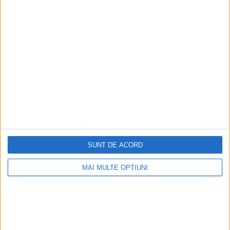
Ediția tipărită
Mai multe articole
SUNT DE ACORD
MAI MULTE OPȚIUNI