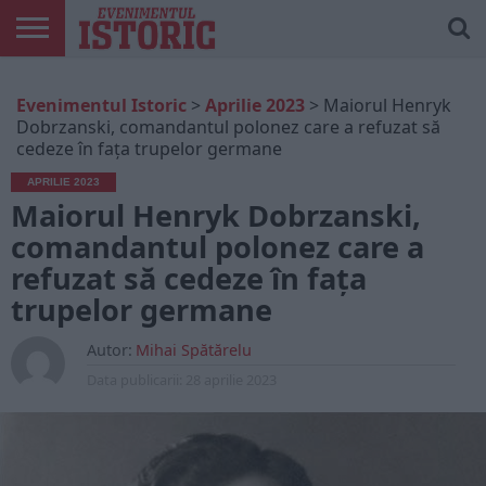
ARTICOLE
ONLINE
EDIȚII
ISTORIC
CONTUL
Evenimentul Istoric
>
Aprilie 2023
>
Maiorul Henryk
TIPĂRITE
PLAY
MEU
Dobrzanski, comandantul polonez care a refuzat să
cedeze în fața trupelor germane
APRILIE 2023
Maiorul Henryk Dobrzanski,
comandantul polonez care a
refuzat să cedeze în fața
trupelor germane
Autor:
Mihai Spătărelu
Data publicarii:
28 aprilie 2023