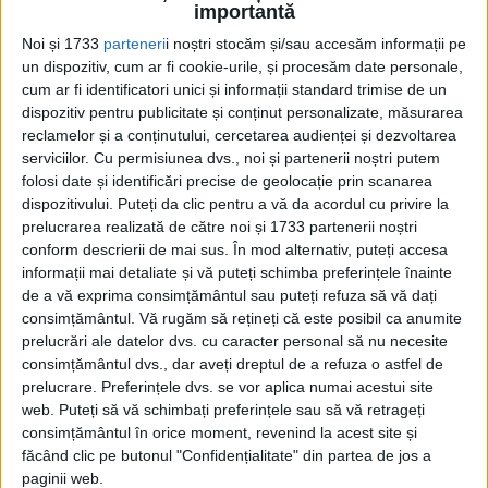
importantă
edituradecarte.ro
și achiziționați ediția
Noi și 1733
parteneri
i noștri stocăm și/sau accesăm informații pe
Aprilie 2023
un dispozitiv, cum ar fi cookie-urile, și procesăm date personale,
cum ar fi identificatori unici și informații standard trimise de un
dispozitiv pentru publicitate și conținut personalizate, măsurarea
Din ultima ediție ...
reclamelor și a conținutului, cercetarea audienței și dezvoltarea
Regina României
serviciilor.
Cu permisiunea dvs., noi și partenerii noștri putem
folosi date și identificări precise de geolocație prin scanarea
Carol al II-lea și acțiunile sale care au ruinat
România Mare
dispozitivului. Puteți da clic pentru a vă da acordul cu privire la
prelucrarea realizată de către noi și 1733 partenerii noștri
Afaceri oneroase care au marcat România
modernă: Strousberg și Hallier
conform descrierii de mai sus. În mod alternativ, puteți accesa
informații mai detaliate și vă puteți schimba preferințele înainte
de a vă exprima consimțământul sau puteți refuza să vă dați
consimțământul.
Vă rugăm să rețineți că este posibil ca anumite
ETICHETE:
HUBAL
,
MAIOR
,
POLONEZ
prelucrări ale datelor dvs. cu caracter personal să nu necesite
PUBLICAT IN CATEGORIILE:
APRILIE 2023
consimțământul dvs., dar aveți dreptul de a refuza o astfel de
DISTRIBUIE ȘTIREA:
FACEBOOK
|
TWITTER
prelucrare. Preferințele dvs. se vor aplica numai acestui site
web. Puteți să vă schimbați preferințele sau să vă retrageți
DACĂ VA PLAC MATERIALELE PUBLICATE, VA INVITĂM SĂ NE URMĂRIȚI
ȘI PE
PAGINA NOASTRĂ DE FACEBOOK
consimțământul în orice moment, revenind la acest site și
făcând clic pe butonul "Confidențialitate" din partea de jos a
paginii web.