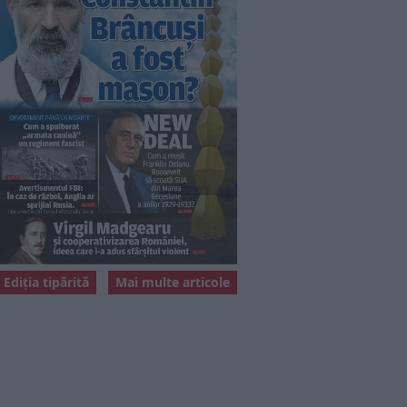
Ediția tipărită
Mai multe articole