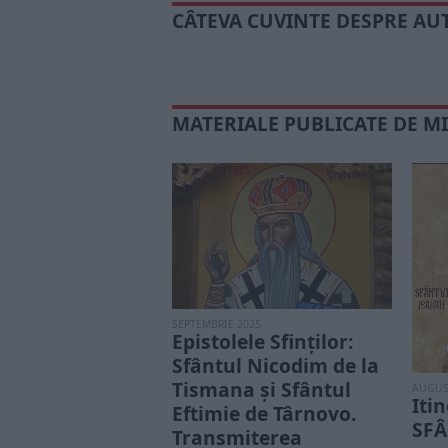
CÂTEVA CUVINTE DESPRE AU
MATERIALE PUBLICATE DE M
SEPTEMBRIE 2025
Epistolele Sfinților:
Sfântul Nicodim de la
Tismana şi Sfântul
AUGUS
Itin
Eftimie de Târnovo.
SF
Transmiterea