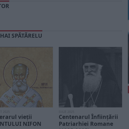
TOR
IHAI SPĂTĂRELU
T 2025
IULIE 2025
erarul vieții
Centenarul Înființării
ÂNTULUI NIFON
Patriarhiei Romane