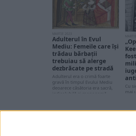
Silvia Stoian, fiica sa, care mi-a
încredințat o foto­copie...
MARTIE 2023
MARTIE
Adulterul în Evul
„Op
Mediu: Femeile care își
Kee
trădau bărbații
fos
trebuiau să alerge
mil
dezbrăcate pe stradă
iug
Adulterul era o crimă foarte
ant
gravă în timpul Evului Mediu
Cu si
deoarece căsătoria era sacră,
mai u
indisolubilă și monogamă.
miste
Reprimarea adulterului s-a
de-al
transformat în...
Opera