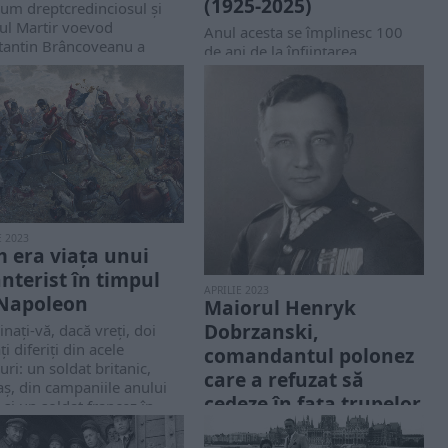
(1925-2025)
um dreptcredinciosul şi
ul Martir voevod
Anul acesta se împli­nesc 100
tantin Brâncoveanu a
de ani de la înființarea
şit o mare binefacere
Patriarhiei Române și de la
tuală şi cultural-misionară
înscă­unarea primului ei în­
aducerea în Ţara
tâistătător, patriarhul Miron
nească...
Cris­tea....
E 2023
 era viața unui
anterist în timpul
APRILIE 2023
 Napoleon
Maiorul Henryk
Dobrzanski,
nați-vă, dacă vreți, doi
ți diferiți din acele
comandantul polonez
ri: un soldat britanic,
care a refuzat să
ș, din campaniile anului
cedeze în fața trupelor
și un soldat francez în...
germane