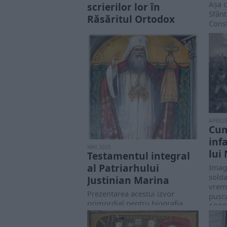
Aşa c
scrierilor lor în
Sfânt
Răsăritul Ortodox
Cons
Un vechi diptic (pomelnic) de la
săvâr
mânăstirea Tismana din
spiri
deceniul nouă al secolului al
prin 
XIV-lea cuprinde, pe lângă
Româ
numele primilor mitropoliţi ai...
APRILI
Cum
inf
MAI 2025
lui
Testamentul integral
al Patriarhului
Imagi
solda
Justinian Marina
vremu
Prezentarea acestui izvor
pușca
primordial pentru biogra­fia
1808 
Patriarhului Justinian Marina
(†1977) se datorea­ză Doamnei