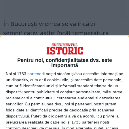
În București vremea se va încălzi
semnificativ, astfel încât temperatura
maximă va fi de 17…18 grade, iar cea
minimă de 4…6 grade, valori normale
pentru această dată.
Pentru noi, confidențialitatea dvs. este
importantă
Cerul va fi variabil, cu înnorări mai
Noi și 1733
parteneri
i noștri stocăm și/sau accesăm informații pe
un dispozitiv, cum ar fi cookie-urile, și procesăm date personale,
accentuate spre seară și noaptea, când,
cum ar fi identificatori unici și informații standard trimise de un
dispozitiv pentru publicitate și conținut personalizate, măsurarea
trecător, va ploua slab.
reclamelor și a conținutului, cercetarea audienței și dezvoltarea
serviciilor.
Cu permisiunea dvs., noi și partenerii noștri putem
Vântul va sufla slab și moderat, cu unele
folosi date și identificări precise de geolocație prin scanarea
dispozitivului. Puteți da clic pentru a vă da acordul cu privire la
intensificări la sfârșitul intervalului.
prelucrarea realizată de către noi și 1733 partenerii noștri
conform descrierii de mai sus. În mod alternativ, puteți accesa