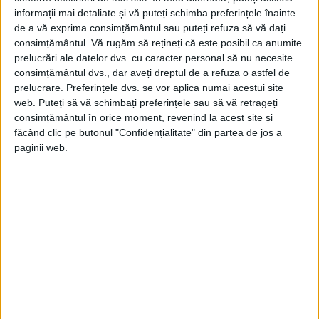
informații mai detaliate și vă puteți schimba preferințele înainte
de a vă exprima consimțământul sau puteți refuza să vă dați
consimțământul.
Vă rugăm să rețineți că este posibil ca anumite
prelucrări ale datelor dvs. cu caracter personal să nu necesite
consimțământul dvs., dar aveți dreptul de a refuza o astfel de
prelucrare. Preferințele dvs. se vor aplica numai acestui site
web. Puteți să vă schimbați preferințele sau să vă retrageți
consimțământul în orice moment, revenind la acest site și
făcând clic pe butonul "Confidențialitate" din partea de jos a
paginii web.
Din ultima ediție ...
Regina României
Carol al II-lea și acțiunile sale care au ruinat