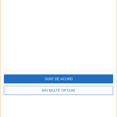
SUNT DE ACORD
Ediția tipărită
Mai multe articole
MAI MULTE OPȚIUNI