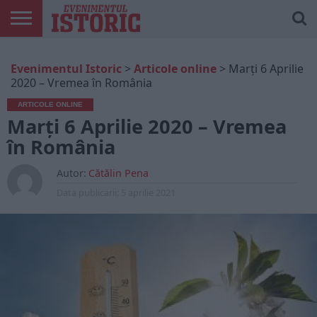
ARTICOLE
ONLINE
EDIȚII
ISTORIC
CONTUL
Evenimentul Istoric
>
Articole online
>
Marți 6 Aprilie
TIPĂRITE
PLAY
MEU
2020 – Vremea în România
ARTICOLE ONLINE
Marți 6 Aprilie 2020 – Vremea
în România
Autor:
Cătălin Pena
Data publicarii:
5 aprilie 2021