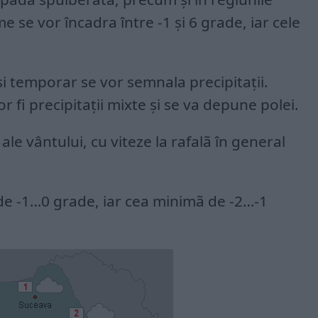
 se vor încadra între -1 şi 6 grade, iar cele
 şi temporar se vor semnala precipitaţii.
r fi precipitaţii mixte şi se va depune polei.
ale vântului, cu viteze la rafalã în general
e -1…0 grade, iar cea minimã de -2…-1