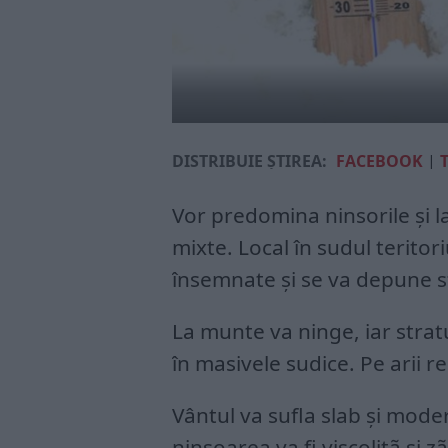
DISTRIBUIE ȘTIREA:
FACEBOOK
|
Vor predomina ninsorile şi lap
mixte. Local în sudul teritoriu
însemnate şi se va depune s
La munte va ninge, iar stra
în masivele sudice. Pe arii r
Vântul va sufla slab şi mode
ninsoarea va fi viscolitã şi 