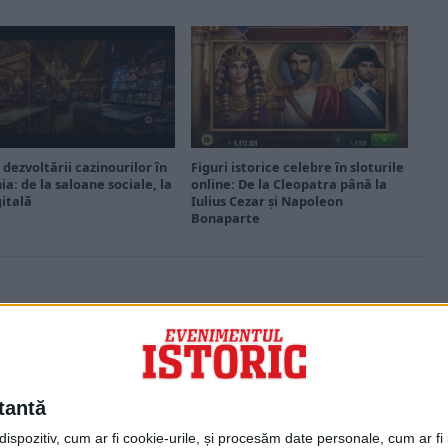
 dezvoltării cazinourilor în
Figuri istorice celebre în sloturile
a: de la saloane sociale, la
online: De la Cleopatra până la
gitală
Iulius Cezar și Napoleon
Bonaparte
PORTOFOLIU
Capital
Evenimentul Zilei
tantă
Doctorul Zilei
Infofinanciar
spozitiv, cum ar fi cookie-urile, și procesăm date personale, cum ar fi id