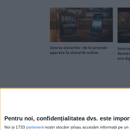
Istoria sloturilor: de la primele
Istoria
aparate la sloturile online
Români
era di
Pentru noi, confidențialitatea dvs. este impor
Noi și 1733
parteneri
i noștri stocăm și/sau accesăm informații pe un di
Cea mai mare revistă de istorie din Europa!
.