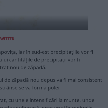
TWITTER
oviţa, iar în sud-est precipitaţiile vor fi
lui cantitãţile de precipitaţii vor fi
trat nou de zãpadã.
tul de zãpadã nou depus va fi mai consistent
estrânse se va forma polei.
rat, cu unele intensificãri la munte, unde
zãpada spulberatã, precum şi în regiunile