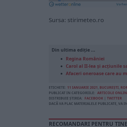
Sursa: stirimeteo.ro
Din ultima ediție ...
Regina României
Carol al II-lea și acțiunil
Afaceri oneroase care au 
ETICHETE:
11 IANUARIE 2021
,
BUCUREŞTI
,
RO
PUBLICAT IN CATEGORIILE:
ARTICOLE ONLIN
DISTRIBUIE ȘTIREA:
FACEBOOK
|
TWITTER
DACĂ VA PLAC MATERIALELE PUBLICATE, VA I
RECOMANDARI PENTRU TIN