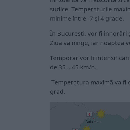
sudice. Temperaturile maxime
minime între -7 şi 4 grade.
În Bucuresti, vor fi înnorãri
Ziua va ninge, iar noaptea vo
Temporar vor fi intensificãri 
de 35 …45 km/h.
Temperatura maximã va fi d
grad.