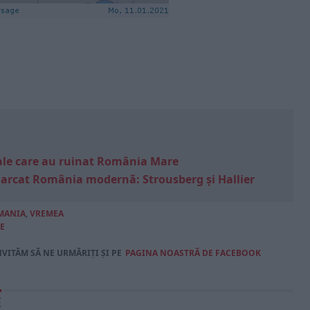
e sale care au ruinat România Mare
marcat România modernă: Strousberg și Hallier
MANIA
,
VREMEA
E
NVITĂM SĂ NE URMĂRIȚI ȘI PE
PAGINA NOASTRĂ DE FACEBOOK
E