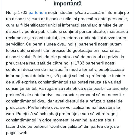
Februarie 2025
importantă
Noi și 1733
parteneri
i noștri stocăm și/sau accesăm informații pe
Pagini:
1
2
3
4
5
6
un dispozitiv, cum ar fi cookie-urile, și procesăm date personale,
cum ar fi identificatori unici și informații standard trimise de un
dispozitiv pentru publicitate și conținut personalizate, măsurarea
Din ultima ediție ...
reclamelor și a conținutului, cercetarea audienței și dezvoltarea
Regina României
serviciilor.
Cu permisiunea dvs., noi și partenerii noștri putem
folosi date și identificări precise de geolocație prin scanarea
Carol al II-lea și acțiunile sale care au ruinat
România Mare
dispozitivului. Puteți da clic pentru a vă da acordul cu privire la
prelucrarea realizată de către noi și 1733 partenerii noștri
Afaceri oneroase care au marcat România
modernă: Strousberg și Hallier
conform descrierii de mai sus. În mod alternativ, puteți accesa
informații mai detaliate și vă puteți schimba preferințele înainte
de a vă exprima consimțământul sau puteți refuza să vă dați
consimțământul.
Vă rugăm să rețineți că este posibil ca anumite
ETICHETE:
prelucrări ale datelor dvs. cu caracter personal să nu necesite
PUBLICAT IN CATEGORIILE:
FEBRUARIE 2025
consimțământul dvs., dar aveți dreptul de a refuza o astfel de
DISTRIBUIE ȘTIREA:
FACEBOOK
|
TWITTER
prelucrare. Preferințele dvs. se vor aplica numai acestui site
web. Puteți să vă schimbați preferințele sau să vă retrageți
DACĂ VA PLAC MATERIALELE PUBLICATE, VA INVITĂM SĂ NE URMĂRIȚI
consimțământul în orice moment, revenind la acest site și
ȘI PE
PAGINA NOASTRĂ DE FACEBOOK
făcând clic pe butonul "Confidențialitate" din partea de jos a
paginii web.