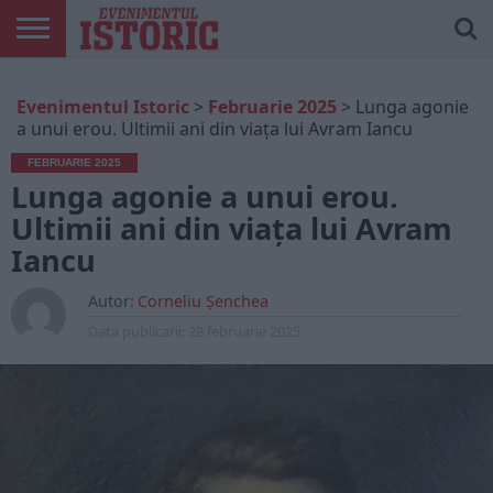
ARTICOLE
ONLINE
EDIȚII
ISTORIC
CONTUL
Evenimentul Istoric
>
Februarie 2025
>
Lunga agonie
TIPĂRITE
PLAY
MEU
a unui erou. Ultimii ani din viața lui Avram Iancu
FEBRUARIE 2025
Lunga agonie a unui erou.
Ultimii ani din viața lui Avram
Iancu
Autor:
Corneliu Șenchea
Data publicarii:
28 februarie 2025