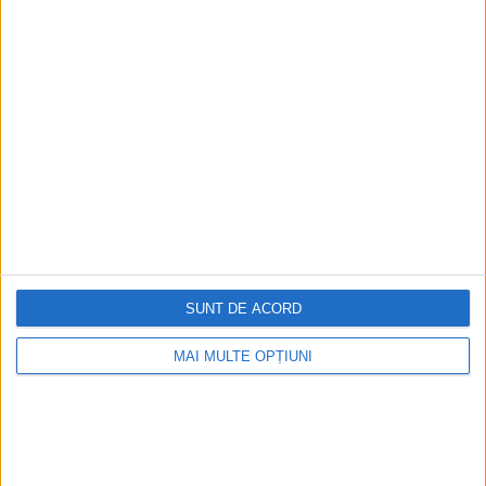
Ediția tipărită
Mai multe articole
SUNT DE ACORD
MAI MULTE OPȚIUNI