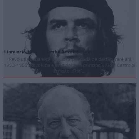
1 ianuarie 1959 – Triumful Revoluției din Cuba
Revoluția cubaneză a avut ca perioadă de desfășurare anii
1953-1959. Revoluția a avut doi eroi principali, Fidel Castro și
Ernesto „Che”...