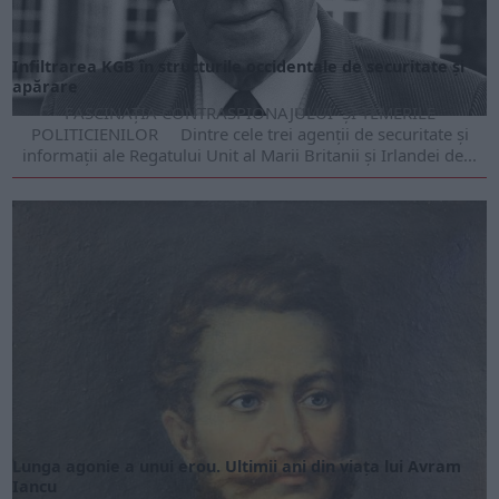
Infiltrarea KGB în structurile occidentale de securitate și
apărare
FASCINAŢIA CONTRASPIONAJULUI ŞI TEMERILE
POLITICIENILOR Dintre cele trei agenții de securitate și
informații ale Regatului Unit al Marii Britanii şi Irlandei de...
Lunga agonie a unui erou. Ultimii ani din viața lui Avram
Iancu