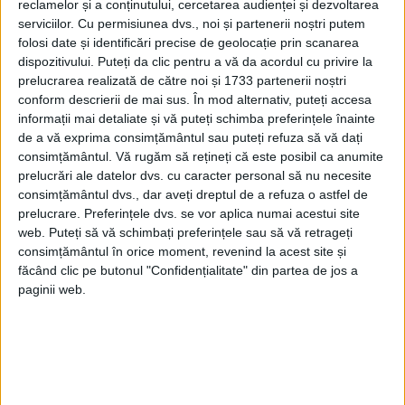
reclamelor și a conținutului, cercetarea audienței și dezvoltarea
serviciilor.
Cu permisiunea dvs., noi și partenerii noștri putem
folosi date și identificări precise de geolocație prin scanarea
dispozitivului. Puteți da clic pentru a vă da acordul cu privire la
prelucrarea realizată de către noi și 1733 partenerii noștri
conform descrierii de mai sus. În mod alternativ, puteți accesa
informații mai detaliate și vă puteți schimba preferințele înainte
de a vă exprima consimțământul sau puteți refuza să vă dați
consimțământul.
Vă rugăm să rețineți că este posibil ca anumite
prelucrări ale datelor dvs. cu caracter personal să nu necesite
consimțământul dvs., dar aveți dreptul de a refuza o astfel de
prelucrare. Preferințele dvs. se vor aplica numai acestui site
Comorile uitate ale Bucureștiului – Bisericile de margine
web. Puteți să vă schimbați preferințele sau să vă retrageți
Rândurile de mai jos sunt închinate minunilor și bijuteriilor
consimțământul în orice moment, revenind la acest site și
Bucureștiului, un București din păcate parcă tot mai puțin
făcând clic pe butonul "Confidențialitate" din partea de jos a
cunoscut și îndrăgit de...
paginii web.