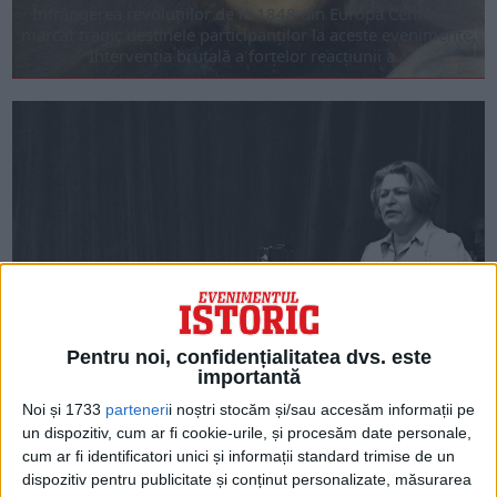
Înfrângerea revoluțiilor de la 1848 din Europa Centrală a
marcat tragic destinele participanților la aceste evenimente.
Intervenția brutală a forțelor reacțiunii a...
Pentru noi, confidențialitatea dvs. este
Ana Pauker, sinistra „preoteasă a terorii roșii” și „regina
importantă
neîncoronată” a comunismului stalinist romînesc
Nu am ales întâmplător noțiunile de „preoteasă” și de
Noi și 1733
parteneri
i noștri stocăm și/sau accesăm informații pe
„regină”. Istoricii spun că Ana Pauker a fost o unealtă
un dispozitiv, cum ar fi cookie-urile, și procesăm date personale,
stalinistă. Politologii spun...
cum ar fi identificatori unici și informații standard trimise de un
dispozitiv pentru publicitate și conținut personalizate, măsurarea