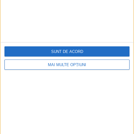
Misterioasele coifuri antice de aur de pe teritoriul
României, simbolul autorității religioase, politice și militare
Aflate la interferenţa dintre interesele lumii greco-romane şi
ale conducătorilor politici din imensul areal traco-scitic,
marile uniuni de triburi geto-dacice, scitice, tracice,...
SUNT DE ACORD
MAI MULTE OPȚIUNI