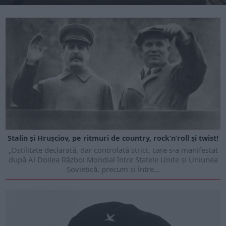
Stalin și Hrușciov, pe ritmuri de country, rock’n’roll și twist!
„Ostilitate declarată, dar controlată strict, care s-a manifestat
după Al Doilea Război Mondial între Statele Unite și Uniunea
Sovietică, precum și între...