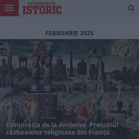
ARTICOLE
ONLINE
EDIȚII
ISTORIC
CONTUL
TIPĂRITE
PLAY
MEU
FEBRUARIE 2025
Conjurația de la Amboise. Preludiul
războaielor religioase din Franța