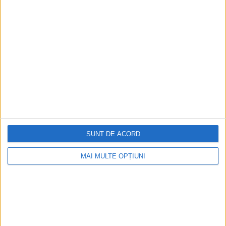
Ediția tipărită
Mai multe articole
SUNT DE ACORD
MAI MULTE OPȚIUNI
CELE MAI VIZITATE