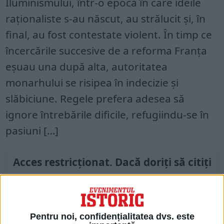
Iluminismului, într-o epocă în care ideile
raționaliste s-au născut, au strălucit și, în
final, au fost contestate violent. În timp ce
încercările succesive de a reforma Franța
eșuau una după alta, autoritatea
monarhului se risipea în indecizie și
slăbiciune. Regele prefera adesea să
ignore întrebările dificile, refugiindu-se în
pasiuni […]
Acces restricționat. Dacă doriți să citiți
acest articol, mergeți pe
edituradecarte.ro
și achiziționați ediția
Ianuarie 2026
Pentru noi, confidențialitatea dvs. este