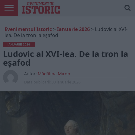
ARTICOLE
ONLINE
EDIȚII
ISTORIC
CONTUL
Evenimentul Istoric
>
Ianuarie 2026
>
Ludovic al XVI-
TIPĂRITE
PLAY
MEU
lea. De la tron la eșafod
IANUARIE 2026
Ludovic al XVI-lea. De la tron la
eșafod
Autor:
Mădălina Miron
Data publicarii:
30 ianuarie 2026