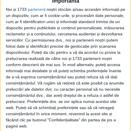
importantă
Pagini:
1
2
Noi și 1733
parteneri
i noștri stocăm și/sau accesăm informații pe
un dispozitiv, cum ar fi cookie-urile, și procesăm date personale,
cum ar fi identificatori unici și informații standard trimise de un
Din ultima ediție ...
dispozitiv pentru publicitate și conținut personalizate, măsurarea
reclamelor și a conținutului, cercetarea audienței și dezvoltarea
Regina României
serviciilor.
Cu permisiunea dvs., noi și partenerii noștri putem
Carol al II-lea și acțiunile sale care au ruinat
folosi date și identificări precise de geolocație prin scanarea
România Mare
dispozitivului. Puteți da clic pentru a vă da acordul cu privire la
Afaceri oneroase care au marcat România
prelucrarea realizată de către noi și 1733 partenerii noștri
modernă: Strousberg și Hallier
conform descrierii de mai sus. În mod alternativ, puteți accesa
informații mai detaliate și vă puteți schimba preferințele înainte
de a vă exprima consimțământul sau puteți refuza să vă dați
ETICHETE:
consimțământul.
Vă rugăm să rețineți că este posibil ca anumite
PUBLICAT IN CATEGORIILE:
IANUARIE 2026
prelucrări ale datelor dvs. cu caracter personal să nu necesite
DISTRIBUIE ȘTIREA:
FACEBOOK
|
TWITTER
consimțământul dvs., dar aveți dreptul de a refuza o astfel de
prelucrare. Preferințele dvs. se vor aplica numai acestui site
DACĂ VA PLAC MATERIALELE PUBLICATE, VA INVITĂM SĂ NE URMĂRIȚI
web. Puteți să vă schimbați preferințele sau să vă retrageți
ȘI PE
PAGINA NOASTRĂ DE FACEBOOK
consimțământul în orice moment, revenind la acest site și
făcând clic pe butonul "Confidențialitate" din partea de jos a
RECOMANDARI PENTRU TINE
paginii web.