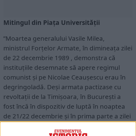
Mitingul din Piața Universității
”Moartea generalului Vasile Milea,
ministrul Forțelor Armate, în dimineața zilei
de 22 decembrie 1989 , demonstra că
instituțiile desemnate să apere regimul
comunist și pe Nicolae Ceaușescu erau în
degringoladă. Deși armata pactizase cu
revoltații de la Timișoara, în București a
fost încă în dispozitiv de luptă în noaptea
de 21/22 decembrie și în prima parte a zilei
de 22 decembrie 1989. Trupele Securității
erau în expectativă,iar Miliția stătea în