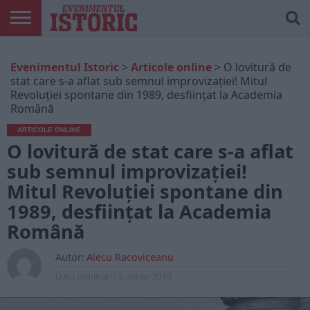
ARTICOLE
ONLINE
EDIȚII
ISTORIC
CONTUL
Evenimentul Istoric
>
Articole online
>
O lovitură de
TIPĂRITE
PLAY
MEU
stat care s-a aflat sub semnul improvizației! Mitul
Revoluției spontane din 1989, desființat la Academia
Română
ARTICOLE ONLINE
O lovitură de stat care s-a aflat
sub semnul improvizației!
Mitul Revoluției spontane din
1989, desființat la Academia
Română
Autor:
Alecu Racoviceanu
Data publicarii:
3 aprilie 2019