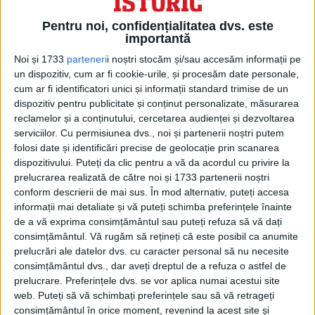
umbra armatei. Era limpede că toate
Pentru noi, confidențialitatea dvs. este
importantă
instituțiile de represiune aflate sub
Noi și 1733
parteneri
i noștri stocăm și/sau accesăm informații pe
comanda lui Nicolae Ceaușescu așteptau
un dispozitiv, cum ar fi cookie-urile, și procesăm date personale,
un moment potrivit pentru abandonarea
cum ar fi identificatori unici și informații standard trimise de un
dispozitiv pentru publicitate și conținut personalizate, măsurarea
Comandantului Suprem.Totodată,s-a
reclamelor și a conținutului, cercetarea audienței și dezvoltarea
dovedit că între aceste instituții de aplicare
serviciilor.
Cu permisiunea dvs., noi și partenerii noștri putem
folosi date și identificări precise de geolocație prin scanarea
a legii nu s-a realizat o înțelegere și cu atât
dispozitivului. Puteți da clic pentru a vă da acordul cu privire la
mai puțin o colaborare-coordonare pentru
prelucrarea realizată de către noi și 1733 partenerii noștri
conform descrierii de mai sus. În mod alternativ, puteți accesa
o acțiune de răsturnare a lui Ceaușescu.
informații mai detaliate și vă puteți schimba preferințele înainte
Mitingul din București,în 22 decembrie
de a vă exprima consimțământul sau puteți refuza să vă dați
consimțământul.
Vă rugăm să rețineți că este posibil ca anumite
1989,a fost și sfârșitul puterii lui Nicolae
prelucrări ale datelor dvs. cu caracter personal să nu necesite
Ceaușescu,dar a înfățișat o lovitură de stat
consimțământul dvs., dar aveți dreptul de a refuza o astfel de
prelucrare. Preferințele dvs. se vor aplica numai acestui site
care s-a aflat mai degrabă sub semnul
web. Puteți să vă schimbați preferințele sau să vă retrageți
improvizației.Autorii acelei acțiuni au fost
consimțământul în orice moment, revenind la acest site și