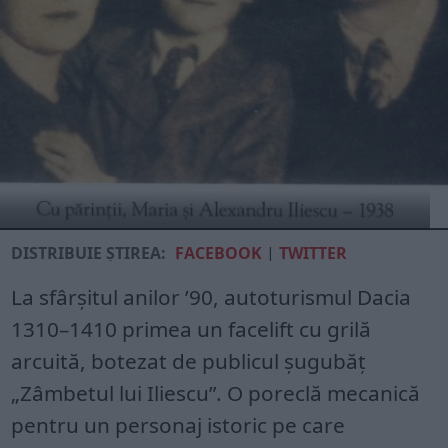
DISTRIBUIE ȘTIREA:
FACEBOOK
|
TWITTER
La sfârșitul anilor ’90, auto­turismul Dacia
1310–1410 primea un facelift cu gri­lă
arcuită, botezat de publi­cul șugubăț
„Zâmbetul lui Iliescu”. O poreclă mecanică
pentru un personaj istoric pe care