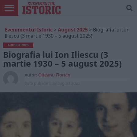
ARTICOLE
ONLINE
EDIȚII
ISTORIC
CONTUL
Evenimentul Istoric
>
August 2025
>
Biografia lui Ion
TIPĂRITE
PLAY
MEU
Iliescu (3 martie 1930 – 5 august 2025)
AUGUST 2025
Biografia lui Ion Iliescu (3
martie 1930 – 5 august 2025)
Autor:
Olteanu Florian
Data publicarii:
29 august 2025